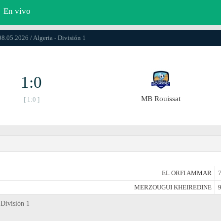
En vivo
08.05.2026 / Algeria - División 1
1:0
MB Rouissat
[ 1:0 ]
EL ORFI AMMAR
7
MERZOUGUI KHEIREDINE
9
 División 1