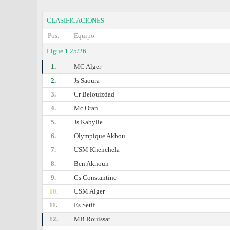
CLASIFICACIONES
Pos.
Equipo
Ligue 1 25/26
1.
MC Alger
2.
Js Saoura
3.
Cr Belouizdad
4.
Mc Oran
5.
Js Kabylie
6.
Olympique Akbou
7.
USM Khenchela
8.
Ben Aknoun
9.
Cs Constantine
10.
USM Alger
11.
Es Setif
12.
MB Rouissat