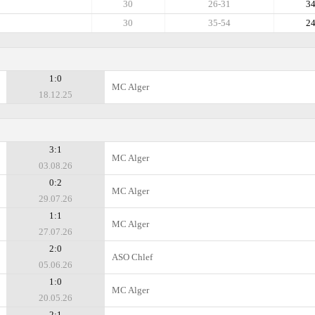
30
26-31
3
30
35-54
2
1:0
MC Alger
18.12.25
3:1
MC Alger
03.08.26
0:2
MC Alger
29.07.26
1:1
MC Alger
27.07.26
2:0
ASO Chlef
05.06.26
1:0
MC Alger
20.05.26
2:1