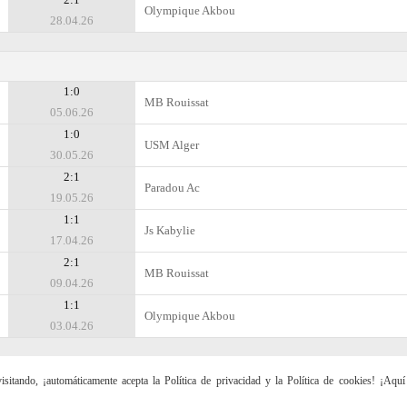
Olympique Akbou
28.04.26
1:0
MB Rouissat
05.06.26
1:0
USM Alger
30.05.26
2:1
Paradou Ac
19.05.26
1:1
Js Kabylie
17.04.26
2:1
MB Rouissat
09.04.26
1:1
Olympique Akbou
03.04.26
sitando, ¡automáticamente acepta la Política de privacidad y la Política de cookies! ¡Aqu