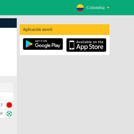
Colombia
Aplicación movil:
3'
0'