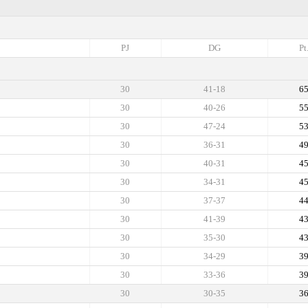
PJ
DG
Pt
30
41-18
6
30
40-26
5
30
47-24
5
30
36-31
4
30
40-31
4
30
34-31
4
30
37-37
4
30
41-39
4
30
35-30
4
30
34-29
3
30
33-36
3
30
30-35
3