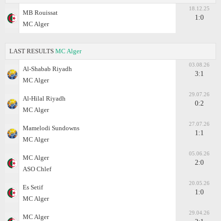
18.12.25
MB Rouissat
1:0
MC Alger
LAST RESULTS
MC Alger
03.08.26
Al-Shabab Riyadh
3:1
MC Alger
29.07.26
Al-Hilal Riyadh
0:2
MC Alger
27.07.26
Mamelodi Sundowns
1:1
MC Alger
05.06.26
MC Alger
2:0
ASO Chlef
20.05.26
Es Setif
1:0
MC Alger
29.04.26
MC Alger