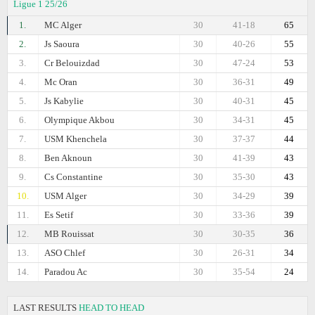
Ligue 1 25/26
1.
MC Alger
30
41-18
65
2.
Js Saoura
30
40-26
55
3.
Cr Belouizdad
30
47-24
53
4.
Mc Oran
30
36-31
49
5.
Js Kabylie
30
40-31
45
6.
Olympique Akbou
30
34-31
45
7.
USM Khenchela
30
37-37
44
8.
Ben Aknoun
30
41-39
43
9.
Cs Constantine
30
35-30
43
10.
USM Alger
30
34-29
39
11.
Es Setif
30
33-36
39
12.
MB Rouissat
30
30-35
36
13.
ASO Chlef
30
26-31
34
14.
Paradou Ac
30
35-54
24
LAST RESULTS
HEAD TO HEAD