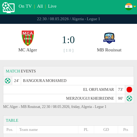
On TV
|
All
|
Live
22:30 / 08.05.2026 / Algeria - Legue 1
1:0
MC Alger
MB Rouissat
[ 1:0 ]
MATCH
EVENTS
24'
BANGOURA MOHAMED
EL ORFI AMMAR
73'
MERZOUGUI KHEIREDINE
90'
MC Alger - MB Rouissat, 22:30 / 08.05.2026, friday, Algeria - Legue 1
TABLE
Pos.
Team name
PL
GD
Pts