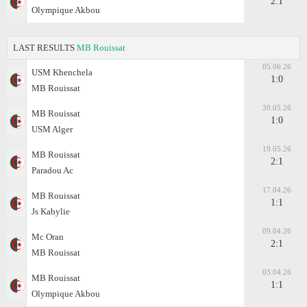
2:1
Olympique Akbou
LAST RESULTS
MB Rouissat
05.06.26
USM Khenchela
1:0
MB Rouissat
30.05.26
MB Rouissat
1:0
USM Alger
19.05.26
MB Rouissat
2:1
Paradou Ac
17.04.26
MB Rouissat
1:1
Js Kabylie
09.04.26
Mc Oran
2:1
MB Rouissat
03.04.26
MB Rouissat
1:1
Olympique Akbou