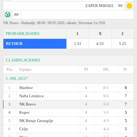
ZAPER MIHAEL
90'
90'
NK Bravo - Radomlje, 08:00 / 09.05.2026, sábado, Slovenian 1st SNL
PROBABILIDADES
1
X
2
BETHUB
1.51
4.33
5.25
CLASIFICACIONES
Pos.
Equipo
PJ
DG
Pt.
1. SNL 26/27
1.
Maribor
4
6-1
8
2.
Nafta Lendava
4
9-5
7
3.
NK Bravo
4
5-5
7
4.
Koper
4
5-5
5
5.
NK Brinje Grosuplje
4
4-5
5
6.
Celje
3
4-3
5