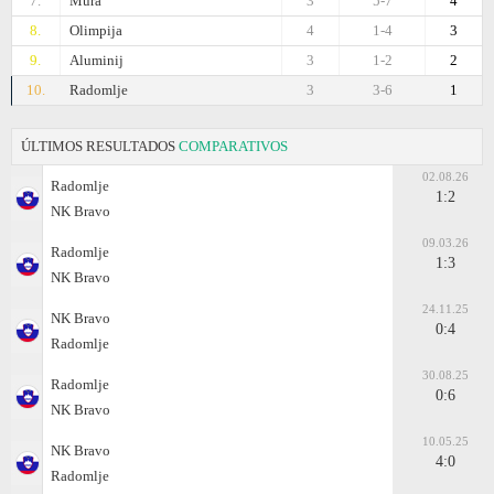
7.
Mura
3
5-7
4
8.
Olimpija
4
1-4
3
9.
Aluminij
3
1-2
2
10.
Radomlje
3
3-6
1
ÚLTIMOS RESULTADOS
COMPARATIVOS
02.08.26
Radomlje
1:2
NK Bravo
09.03.26
Radomlje
1:3
NK Bravo
24.11.25
NK Bravo
0:4
Radomlje
30.08.25
Radomlje
0:6
NK Bravo
10.05.25
NK Bravo
4:0
Radomlje