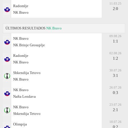
11.03.25
Radomlje
2:0
NK Bravo
ÚLTIMOS RESULTADOS
NK Bravo
09.08.26
NK Bravo
1:1
NK Brinje Grosuplje
02.08.26
Radomlje
1:2
NK Bravo
30.07.26
Shkendija Tetovo
3:1
NK Bravo
26.07.26
NK Bravo
0:3
Nafta Lendava
23.07.26
NK Bravo
2:1
Shkendija Tetovo
18.07.26
Olimpija
0:2