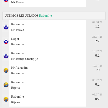
NK Bravo
ÚLTIMOS RESULTADOS
Radomlje
02.08.26
Radomlje
1:2
NK Bravo
26.07.26
Koper
2:2
Radomlje
18.07.26
Radomlje
0:2
NK Brinje Grosuplje
10.07.26
NK Varazdin
1:0
Radomlje
03.07.26
Radomlje
0:2
Rijeka
03.07.26
Radomlje
0:2
Rijeka