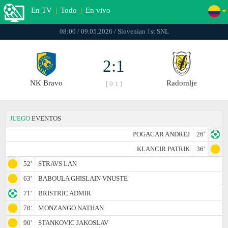
En TV
|
Todo
|
En vivo
08:00 / 09.05.2026 / Slovenian 1st SNL
2:1
NK Bravo
Radomlje
[ 0:1 ]
JUEGO
EVENTOS
POGACAR ANDREJ
26'
KLANCIR PATRIK
36'
52'
STRAVS LAN
63'
BABOULA GHISLAIN VNUSTE
71'
BRISTRIC ADMIR
78'
MONZANGO NATHAN
90'
STANKOVIC JAKOSLAV