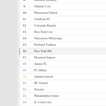
9.
Orlando City
10.
Minnesota United
11.
Charlotte FC
12.
Colorado Rapids
13.
New York City
14.
Vancouver Whitecaps
15.
Portland Timbers
16.
New York RB
17.
Montreal Impact
18.
Austin FC
19.
FC Dallas
20.
Atlanta United
21.
DC United
22.
Toronto
23.
Philadelphia Union
24.
St. Louis City