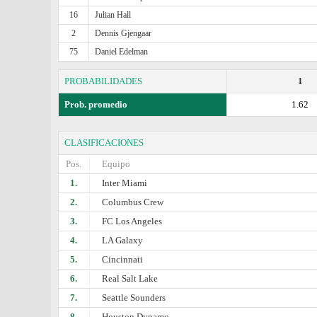
16
Julian Hall
2
Dennis Gjengaar
75
Daniel Edelman
PROBABILIDADES
1
Prob. promedio
1.62
CLASIFICACIONES
Pos.
Equipo
1.
Inter Miami
2.
Columbus Crew
3.
FC Los Angeles
4.
LA Galaxy
5.
Cincinnati
6.
Real Salt Lake
7.
Seattle Sounders
8.
Houston Dynamo