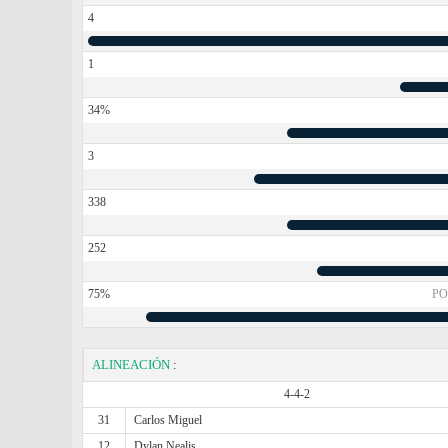
4
1
34%
3
338
252
75%
PO
ALINEACIÓN
:
4-4-2
31
Carlos Miguel
12
Dylan Nealis