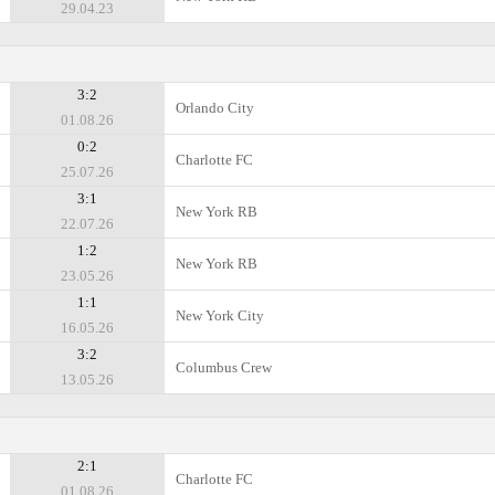
29.04.23
3:2
Orlando City
01.08.26
0:2
Charlotte FC
25.07.26
3:1
New York RB
22.07.26
1:2
New York RB
23.05.26
1:1
New York City
16.05.26
3:2
Columbus Crew
13.05.26
2:1
Charlotte FC
01.08.26