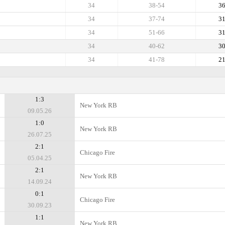
34
38-54
3
34
37-74
3
34
51-66
3
34
40-62
3
34
41-78
2
1:3
New York RB
09.05.26
1:0
New York RB
26.07.25
2:1
Chicago Fire
05.04.25
2:1
New York RB
14.09.24
0:1
Chicago Fire
30.09.23
1:1
New York RB