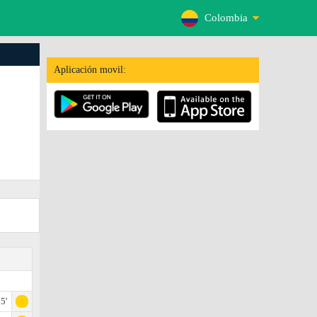
Colombia
Aplicación movil:
5'