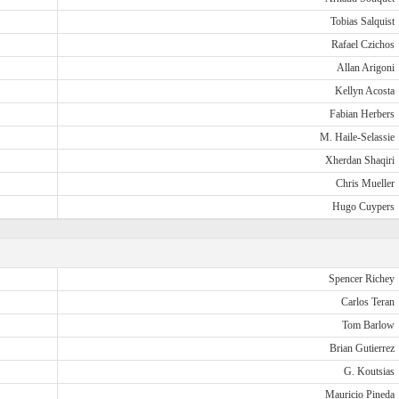
Tobias Salquist
Rafael Czichos
Allan Arigoni
Kellyn Acosta
Fabian Herbers
M. Haile-Selassie
Xherdan Shaqiri
Chris Mueller
Hugo Cuypers
Spencer Richey
Carlos Teran
Tom Barlow
Brian Gutierrez
G. Koutsias
Mauricio Pineda