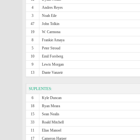
4
Andres Reyes
3
Noah Eile
47
John Tolkin
19
W. Carmona
8
Frankie Amaya
5
Peter Stroud
10
Emil Forsberg
9
Lewis Morgan
13
Dante Vanzeir
SUPLENTES:
6
Kyle Duncan
18
Ryan Meara
15
Sean Nealis
33
Roald Mitchell
11
Elias Manoel
17
Cameron Harper