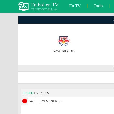
Fútbol en TV
En TV
|
Todo
|
TELEFOOTBALL.net
1
New York RB
JUEGO
EVENTOS
42'
REYES ANDRES