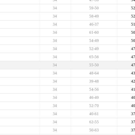
34
59-50
5
34
58-49
5
34
46-37
5
34
61-60
5
34
54-49
5
34
52-49
4
34
65-56
4
34
55-50
4
34
48-64
4
34
39-48
4
34
54-56
4
34
46-49
4
34
52-70
4
34
40-61
3
34
62-55
3
34
50-63
3