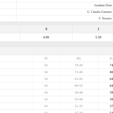
Jonathan Dean
G. Claudio Gimenez
F. Navarro
X
2
4.00
5.50
PJ
DG
Pt
34
79-49
7
34
72-40
6
34
63-43
6
34
69-50
6
34
58-48
5
34
65-48
5
34
51-35
5
34
47-39
5