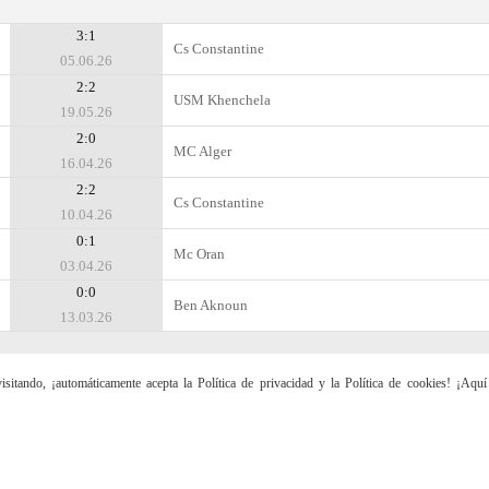
3:1
Cs Constantine
05.06.26
2:2
USM Khenchela
19.05.26
2:0
MC Alger
16.04.26
2:2
Cs Constantine
10.04.26
0:1
Mc Oran
03.04.26
0:0
Ben Aknoun
13.03.26
sitando, ¡automáticamente acepta la Política de privacidad y la Política de cookies! ¡Aqu