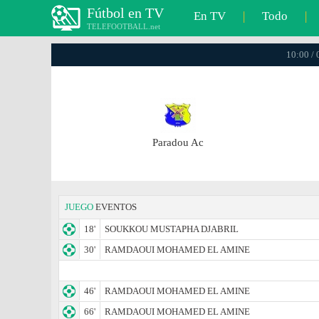
Fútbol en TV
En TV
|
Todo
|
TELEFOOTBALL.net
10:00 / 
Paradou Ac
JUEGO
EVENTOS
18'
SOUKKOU MUSTAPHA DJABRIL
30'
RAMDAOUI MOHAMED EL AMINE
46'
RAMDAOUI MOHAMED EL AMINE
66'
RAMDAOUI MOHAMED EL AMINE