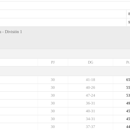
8
9
a - División 1
PJ
DG
Pt
30
41-18
6
30
40-26
5
30
47-24
5
30
36-31
4
30
40-31
4
30
34-31
4
30
37-37
4