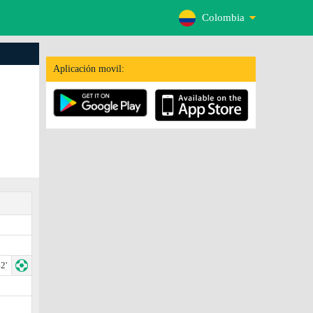
Colombia
Aplicación movil:
2'