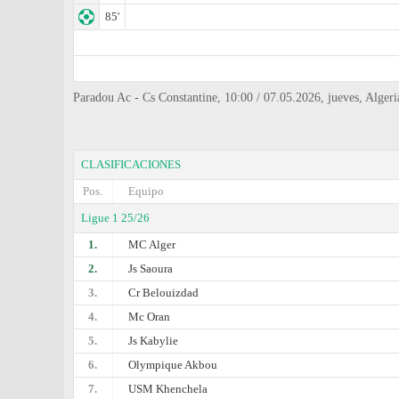
85'
Paradou Ac - Cs Constantine, 10:00 / 07.05.2026, jueves, Algeri
CLASIFICACIONES
Pos.
Equipo
Ligue 1 25/26
1.
MC Alger
2.
Js Saoura
3.
Cr Belouizdad
4.
Mc Oran
5.
Js Kabylie
6.
Olympique Akbou
7.
USM Khenchela