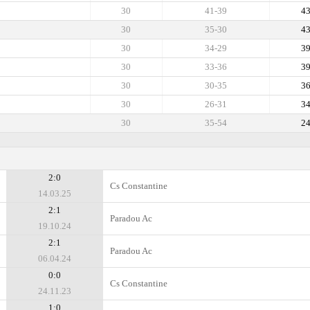
30
41-39
4
30
35-30
4
30
34-29
3
30
33-36
3
30
30-35
3
30
26-31
3
30
35-54
2
2:0
Cs Constantine
14.03.25
2:1
Paradou Ac
19.10.24
2:1
Paradou Ac
06.04.24
0:0
Cs Constantine
24.11.23
1:0