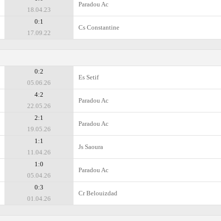
Paradou Ac
18.04.23
0:1
Cs Constantine
17.09.22
0:2
Es Setif
05.06.26
4:2
Paradou Ac
22.05.26
2:1
Paradou Ac
19.05.26
1:1
Js Saoura
11.04.26
1:0
Paradou Ac
05.04.26
0:3
Cr Belouizdad
01.04.26