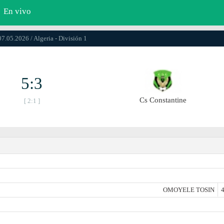
En vivo
07.05.2026 / Algeria - División 1
5:3
Cs Constantine
[ 2:1 ]
OMOYELE TOSIN
4