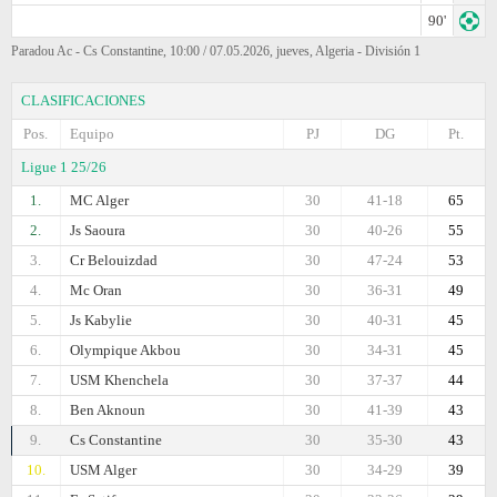
90'
Paradou Ac - Cs Constantine, 10:00 / 07.05.2026, jueves, Algeria - División 1
CLASIFICACIONES
Pos.
Equipo
PJ
DG
Pt.
Ligue 1 25/26
1.
MC Alger
30
41-18
65
2.
Js Saoura
30
40-26
55
3.
Cr Belouizdad
30
47-24
53
4.
Mc Oran
30
36-31
49
5.
Js Kabylie
30
40-31
45
6.
Olympique Akbou
30
34-31
45
7.
USM Khenchela
30
37-37
44
8.
Ben Aknoun
30
41-39
43
9.
Cs Constantine
30
35-30
43
10.
USM Alger
30
34-29
39