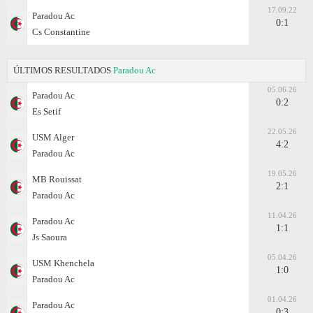
17.09.22
Paradou Ac
0:1
Cs Constantine
ÚLTIMOS RESULTADOS
Paradou Ac
05.06.26
Paradou Ac
0:2
Es Setif
22.05.26
USM Alger
4:2
Paradou Ac
19.05.26
MB Rouissat
2:1
Paradou Ac
11.04.26
Paradou Ac
1:1
Js Saoura
05.04.26
USM Khenchela
1:0
Paradou Ac
01.04.26
Paradou Ac
0:3