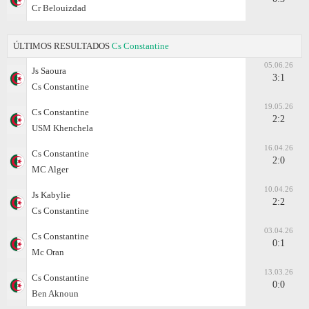
Cr Belouizdad
ÚLTIMOS RESULTADOS
Cs Constantine
05.06.26
Js Saoura
3:1
Cs Constantine
19.05.26
Cs Constantine
2:2
USM Khenchela
16.04.26
Cs Constantine
2:0
MC Alger
10.04.26
Js Kabylie
2:2
Cs Constantine
03.04.26
Cs Constantine
0:1
Mc Oran
13.03.26
Cs Constantine
0:0
Ben Aknoun