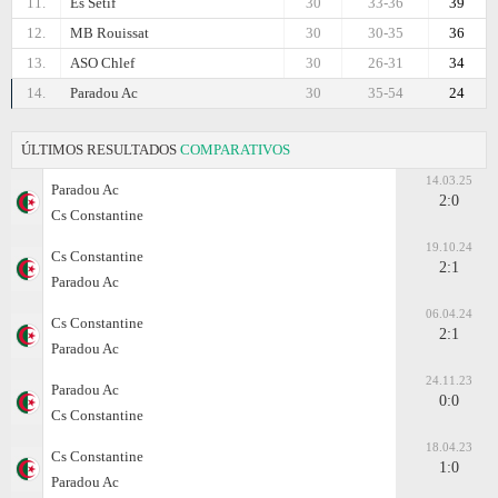
11.
Es Setif
30
33-36
39
12.
MB Rouissat
30
30-35
36
13.
ASO Chlef
30
26-31
34
14.
Paradou Ac
30
35-54
24
ÚLTIMOS RESULTADOS
COMPARATIVOS
14.03.25
Paradou Ac
2:0
Cs Constantine
19.10.24
Cs Constantine
2:1
Paradou Ac
06.04.24
Cs Constantine
2:1
Paradou Ac
24.11.23
Paradou Ac
0:0
Cs Constantine
18.04.23
Cs Constantine
1:0
Paradou Ac