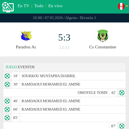
En TV
|
Todo
|
En vivo
10:00 / 07.05.2026 / Algeria - División 1
5:3
Paradou Ac
Cs Constantine
[ 2:1 ]
JUEGO
EVENTOS
18'
SOUKKOU MUSTAPHA DJABRIL
30'
RAMDAOUI MOHAMED EL AMINE
OMOYELE TOSIN
42'
46'
RAMDAOUI MOHAMED EL AMINE
66'
RAMDAOUI MOHAMED EL AMINE
85'
87'