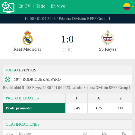
En TV
|
Todo
|
En vivo
12:00 / 01.04.2023 / Primera División RFEF Group 1
1:0
Real Madrid II
SS Reyes
[ 1:0 ]
JUEGO
EVENTOS
10'
RODRIGUEZ ALVARO
Real Madrid II - SS Reyes, 12:00 / 01.04.2023, sábado, Primera División RFEF Group 1
PROBABILIDADES
1
X
2
Prob. promedio
1.45
3.75
7.00
CLASIFICACIONES
Pos.
Equipo
PJ
DG
Pt.