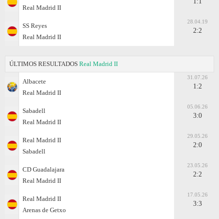
1:1
Real Madrid II
28.04.19
SS Reyes
2:2
Real Madrid II
ÚLTIMOS RESULTADOS
Real Madrid II
31.07.26
Albacete
1:2
Real Madrid II
05.06.26
Sabadell
3:0
Real Madrid II
29.05.26
Real Madrid II
2:0
Sabadell
23.05.26
CD Guadalajara
2:2
Real Madrid II
17.05.26
Real Madrid II
3:3
Arenas de Getxo