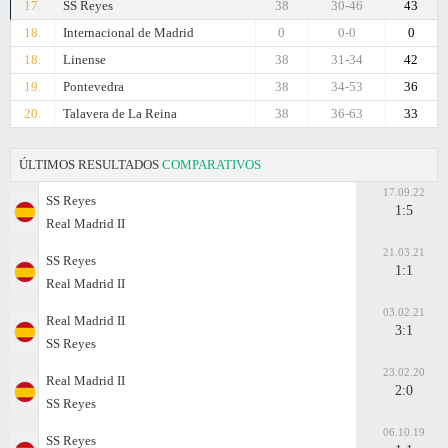
17.
SS Reyes
38
30-46
43
18.
Internacional de Madrid
0
0-0
0
18.
Linense
38
31-34
42
19.
Pontevedra
38
34-53
36
20.
Talavera de La Reina
38
36-63
33
ÚLTIMOS RESULTADOS
COMPARATIVOS
17.09.22
SS Reyes
1:5
Real Madrid II
21.03.21
SS Reyes
1:1
Real Madrid II
03.02.21
Real Madrid II
3:1
SS Reyes
23.02.20
Real Madrid II
2:0
SS Reyes
06.10.19
SS Reyes