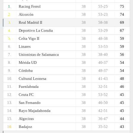
1.
Racing Ferrol
38
55-25
75
2.
Alcorcón
38
53-23
74
3.
Real Madrid II
38
58-38
69
4.
Deportivo La Coruña
38
53-29
67
5.
Celta Vigo II
38
48-38
59
6.
Linares
38
53-53
59
7.
Unionistas de Salamanca
38
38-40
56
8.
Mérida UD
38
40-37
54
9.
Córdoba
38
48-37
54
10.
Cultural Leonesa
38
41-43
48
11.
Fuenlabrada
38
32-51
46
12.
Ceuta FC
38
53-52
45
13.
San Fernando
38
46-50
45
14.
Rayo Majadahonda
38
42-51
45
15.
Algeciras
38
36-47
44
16.
Badajoz
38
35-52
43