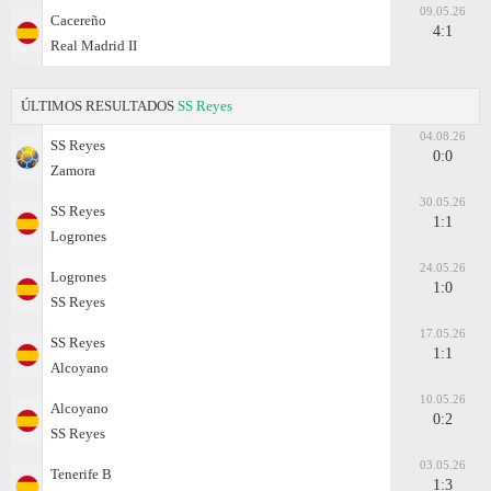
09.05.26
Cacereño
4:1
Real Madrid II
ÚLTIMOS RESULTADOS
SS Reyes
04.08.26
SS Reyes
0:0
Zamora
30.05.26
SS Reyes
1:1
Logrones
24.05.26
Logrones
1:0
SS Reyes
17.05.26
SS Reyes
1:1
Alcoyano
10.05.26
Alcoyano
0:2
SS Reyes
03.05.26
Tenerife B
1:3