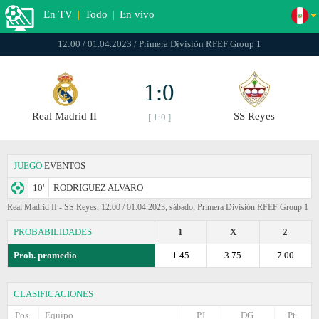
En TV
|
Todo
|
En vivo
12:00 / 01.04.2023 / Primera División RFEF Group 1
1:0
Real Madrid II
SS Reyes
[ 1:0 ]
JUEGO
EVENTOS
10'
RODRIGUEZ ALVARO
Real Madrid II - SS Reyes, 12:00 / 01.04.2023, sábado, Primera División RFEF Group 1
PROBABILIDADES
1
X
2
Prob. promedio
1.45
3.75
7.00
CLASIFICACIONES
Pos.
Equipo
PJ
DG
Pt.