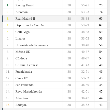
1.
Racing Ferrol
38
55-25
75
2.
Alcorcón
38
53-23
74
3.
Real Madrid II
38
58-38
69
4.
Deportivo La Coruña
38
53-29
67
5.
Celta Vigo II
38
48-38
59
6.
Linares
38
53-53
59
7.
Unionistas de Salamanca
38
38-40
56
8.
Mérida UD
38
40-37
54
9.
Córdoba
38
48-37
54
10.
Cultural Leonesa
38
41-43
48
11.
Fuenlabrada
38
32-51
46
12.
Ceuta FC
38
53-52
45
13.
San Fernando
38
46-50
45
14.
Rayo Majadahonda
38
42-51
45
15.
Algeciras
38
36-47
44
16.
Badajoz
38
35-52
43