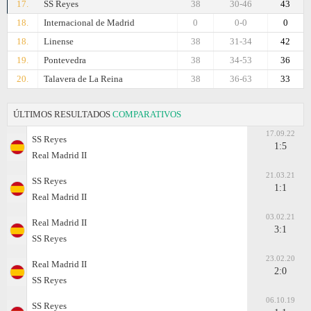
17.
SS Reyes
38
30-46
43
18.
Internacional de Madrid
0
0-0
0
18.
Linense
38
31-34
42
19.
Pontevedra
38
34-53
36
20.
Talavera de La Reina
38
36-63
33
ÚLTIMOS RESULTADOS
COMPARATIVOS
17.09.22
SS Reyes
1:5
Real Madrid II
21.03.21
SS Reyes
1:1
Real Madrid II
03.02.21
Real Madrid II
3:1
SS Reyes
23.02.20
Real Madrid II
2:0
SS Reyes
06.10.19
SS Reyes