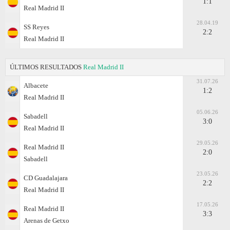
1:1
Real Madrid II
28.04.19
SS Reyes
2:2
Real Madrid II
ÚLTIMOS RESULTADOS
Real Madrid II
31.07.26
Albacete
1:2
Real Madrid II
05.06.26
Sabadell
3:0
Real Madrid II
29.05.26
Real Madrid II
2:0
Sabadell
23.05.26
CD Guadalajara
2:2
Real Madrid II
17.05.26
Real Madrid II
3:3
Arenas de Getxo