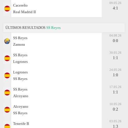
09.05.26
Cacereño
4:1
Real Madrid II
ÚLTIMOS RESULTADOS
SS Reyes
04.08.26
SS Reyes
0:0
Zamora
30.05.26
SS Reyes
1:1
Logrones
24.05.26
Logrones
1:0
SS Reyes
17.05.26
SS Reyes
1:1
Alcoyano
10.05.26
Alcoyano
0:2
SS Reyes
03.05.26
Tenerife B
1:3