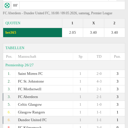
88'
FC Aberdeen - Dundee United FC, 16:00 / 09.05.2026, samstag, Premier League
QUOTEN
1
X
2
bet365
2.05
3.40
3.40
TABELLEN
Pos.
Mannschaft
Sp
TD
Pun.
Premiership 26/27
1.
Saint Mirren FC
1
2-0
3
2.
FC St. Johnstone
1
4-3
3
3.
FC Motherwell
1
2-1
3
3.
FC Aberdeen
1
2-1
3
5.
Celtic Glasgow
1
1-0
3
6.
Glasgow Rangers
1
1-1
1
6.
Dundee United FC
1
1-1
1
8.
FC Kilmarnock
1
3-4
0