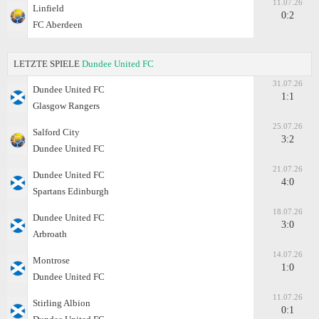
11.07.26
Linfield
0:2
FC Aberdeen
LETZTE SPIELE
Dundee United FC
31.07.26
Dundee United FC
1:1
Glasgow Rangers
25.07.26
Salford City
3:2
Dundee United FC
21.07.26
Dundee United FC
4:0
Spartans Edinburgh
18.07.26
Dundee United FC
3:0
Arbroath
14.07.26
Montrose
1:0
Dundee United FC
11.07.26
Stirling Albion
0:1