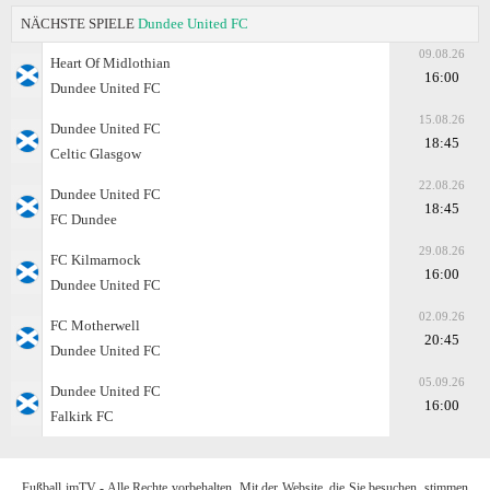
NÄCHSTE SPIELE
Dundee United FC
09.08.26
Heart Of Midlothian
16:00
Dundee United FC
15.08.26
Dundee United FC
18:45
Celtic Glasgow
22.08.26
Dundee United FC
18:45
FC Dundee
29.08.26
FC Kilmarnock
16:00
Dundee United FC
02.09.26
FC Motherwell
20:45
Dundee United FC
05.09.26
Dundee United FC
16:00
Falkirk FC
Fußball imTV - Alle Rechte vorbehalten. Mit der Website, die Sie besuchen, stimmen