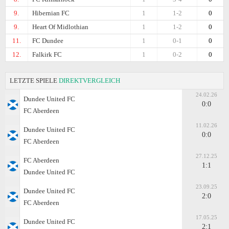
9.
Hibernian FC
1
1-2
0
9.
Heart Of Midlothian
1
1-2
0
11.
FC Dundee
1
0-1
0
12.
Falkirk FC
1
0-2
0
LETZTE SPIELE
DIREKTVERGLEICH
24.02.26
Dundee United FC
0:0
FC Aberdeen
11.02.26
Dundee United FC
0:0
FC Aberdeen
27.12.25
FC Aberdeen
1:1
Dundee United FC
23.09.25
Dundee United FC
2:0
FC Aberdeen
17.05.25
Dundee United FC
2:1