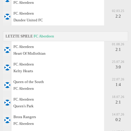
FC Aberdeen
02.03.25
FC Aberdeen
2:2
Dundee United FC
LETZTE SPIELE
FC Aberdeen
01.08.26
FC Aberdeen
2:1
Heart Of Midlothian
25.07.26
FC Aberdeen
3:0
Kelty Hearts
22.07.26
Queen of the South
1:4
FC Aberdeen
18.07.26
FC Aberdeen
2:1
Queen's Park
14.07.26
Brora Rangers
0:2
FC Aberdeen