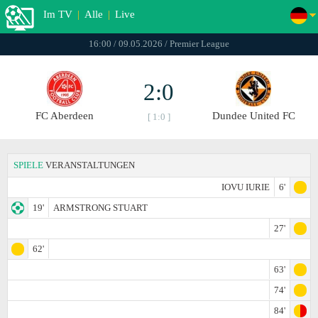
Im TV
|
Alle
|
Live
16:00 / 09.05.2026 / Premier League
2:0
FC Aberdeen
Dundee United FC
[ 1:0 ]
SPIELE
VERANSTALTUNGEN
IOVU IURIE
6'
19'
ARMSTRONG STUART
27'
62'
63'
74'
84'