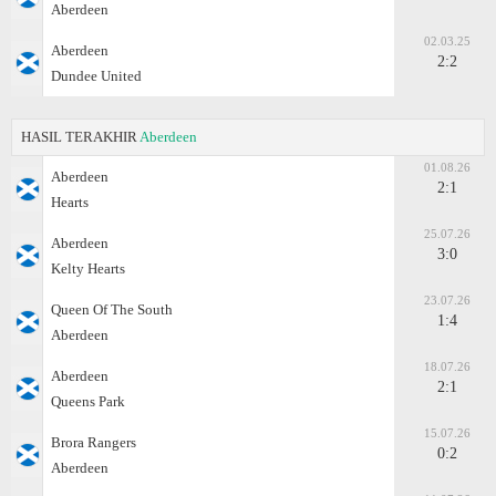
Aberdeen
02.03.25
Aberdeen
2:2
Dundee United
HASIL TERAKHIR
Aberdeen
01.08.26
Aberdeen
2:1
Hearts
25.07.26
Aberdeen
3:0
Kelty Hearts
23.07.26
Queen Of The South
1:4
Aberdeen
18.07.26
Aberdeen
2:1
Queens Park
15.07.26
Brora Rangers
0:2
Aberdeen