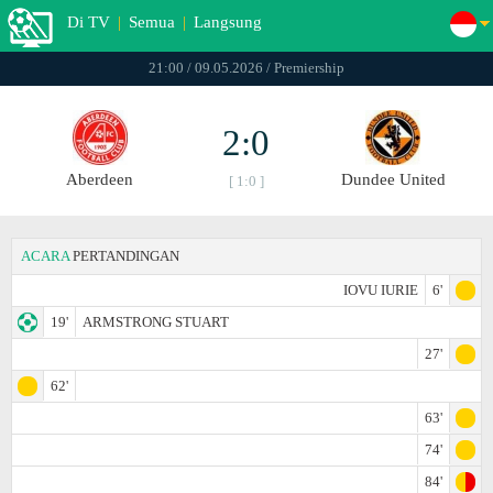
Di TV
|
Semua
|
Langsung
21:00 / 09.05.2026 / Premiership
2:0
Aberdeen
Dundee United
[ 1:0 ]
ACARA
PERTANDINGAN
IOVU IURIE
6'
19'
ARMSTRONG STUART
27'
62'
63'
74'
84'