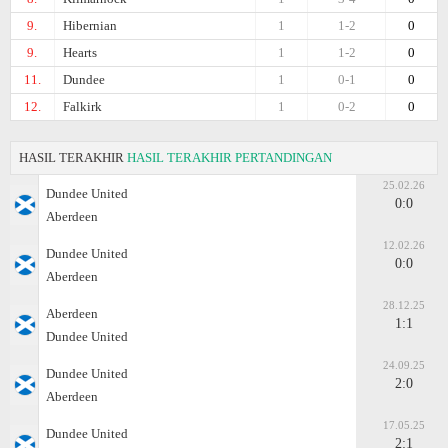
9.
Hibernian
1
1-2
0
9.
Hearts
1
1-2
0
11.
Dundee
1
0-1
0
12.
Falkirk
1
0-2
0
HASIL TERAKHIR
HASIL TERAKHIR PERTANDINGAN
25.02.26
Dundee United
0:0
Aberdeen
12.02.26
Dundee United
0:0
Aberdeen
28.12.25
Aberdeen
1:1
Dundee United
24.09.25
Dundee United
2:0
Aberdeen
17.05.25
Dundee United
2:1