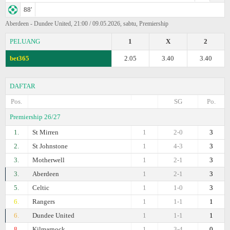
88'
Aberdeen - Dundee United, 21:00 / 09.05.2026, sabtu, Premiership
PELUANG
1
X
2
bet365
2.05
3.40
3.40
DAFTAR
Pos.
SG
Po.
Premiership 26/27
1.
St Mirren
1
2-0
3
2.
St Johnstone
1
4-3
3
3.
Motherwell
1
2-1
3
3.
Aberdeen
1
2-1
3
5.
Celtic
1
1-0
3
6.
Rangers
1
1-1
1
6.
Dundee United
1
1-1
1
8.
Kilmarnock
1
3-4
0