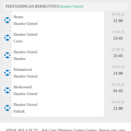
PERTANDINGAN BERIKUTNYA
Dundee United
09.08.26
Hearts
21:00
Dundee United
15.08.26
Dundee United
23:45
Celtic
22.08.26
Dundee United
23:45
Dundee
29.08.26
Kilmarnock
21:00
Dundee United
03.09.26
Motherwell
01:45
Dundee United
05.09.26
Dundee United
21:00
Falkirk
SEPAK BOLA DI TV - Hak Cipta Dilindungi Undang-Undang. Dengan situs yang