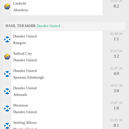
11.07.26
Linfield
0:2
Aberdeen
HASIL TERAKHIR
Dundee United
01.08.26
Dundee United
1:1
Rangers
25.07.26
Salford City
3:2
Dundee United
22.07.26
Dundee United
4:0
Spartans Edinburgh
19.07.26
Dundee United
3:0
Arbroath
15.07.26
Montrose
1:0
Dundee United
11.07.26
Stirling Albion
0:1