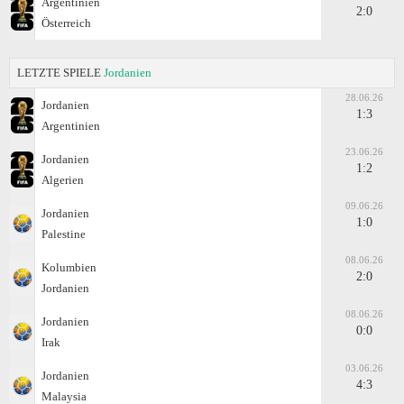
Argentinien
2:0
Österreich
LETZTE SPIELE
Jordanien
28.06.26
Jordanien
1:3
Argentinien
23.06.26
Jordanien
1:2
Algerien
09.06.26
Jordanien
1:0
Palestine
08.06.26
Kolumbien
2:0
Jordanien
08.06.26
Jordanien
0:0
Irak
03.06.26
Jordanien
4:3
Malaysia