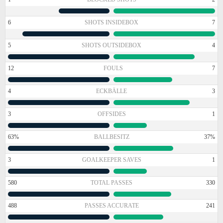
6
SHOTS INSIDEBOX
7
5
SHOTS OUTSIDEBOX
4
12
FOULS
7
4
ECKBÄLLE
3
3
OFFSIDES
1
63%
BALLBESITZ
37%
3
GOALKEEPER SAVES
1
580
TOTAL PASSES
330
488
PASSES ACCURATE
241