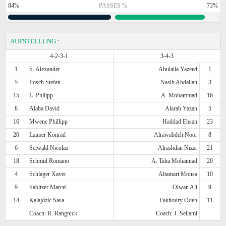
84%
PASSES %
73%
AUFSTELLUNG
:
4-2-3-1
3-4-3
1
S. Alexander
Abulaila Yazeed
1
5
Posch Stefan
Nasib Abdallah
3
15
L. Philipp
A. Mohammad
16
8
Alaba David
Alarab Yazan
5
16
Mwene Phillipp
Haddad Ehsan
23
20
Laimer Konrad
Alrawabdeh Noor
8
6
Seiwald Nicolas
Alrashdan Nizar
21
18
Schmid Romano
A. Taha Mohannad
20
4
Schlager Xaver
Altamari Mousa
10
9
Sabitzer Marcel
Olwan Ali
9
14
Kalajdzic Sasa
Fakhoury Odeh
11
Coach: R. Rangnick
Coach: J. Sellami