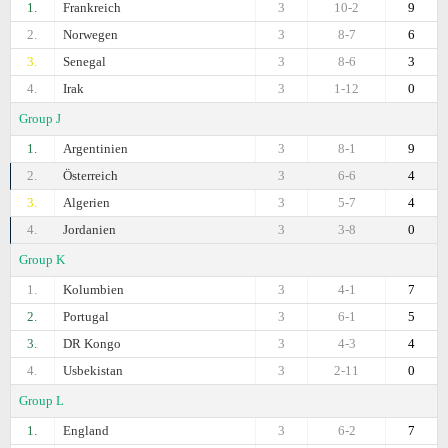
1.
Frankreich
3
10-2
9
2.
Norwegen
3
8-7
6
3.
Senegal
3
8-6
3
4.
Irak
3
1-12
0
Group J
1.
Argentinien
3
8-1
9
2.
Österreich
3
6-6
4
3.
Algerien
3
5-7
4
4.
Jordanien
3
3-8
0
Group K
1.
Kolumbien
3
4-1
7
2.
Portugal
3
6-1
5
3.
DR Kongo
3
4-3
4
4.
Usbekistan
3
2-11
0
Group L
1.
England
3
6-2
7