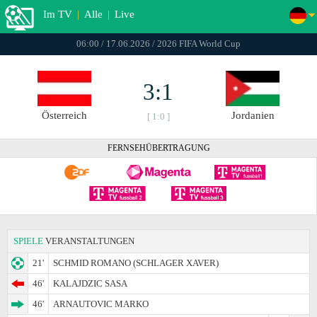
Im TV
|
Alle
|
Live
06:00 / 17.06.2026 / 2026 FIFA World Cup
3:1
Österreich
Jordanien
[ 1:0 ]
FERNSEHÜBERTRAGUNG
SPIELE
VERANSTALTUNGEN
21'
SCHMID ROMANO (SCHLAGER XAVER)
46'
KALAJDZIC SASA
46'
ARNAUTOVIC MARKO