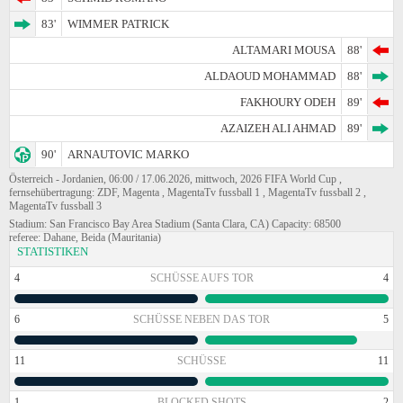
83'
WIMMER PATRICK
ALTAMARI MOUSA
88'
ALDAOUD MOHAMMAD
88'
FAKHOURY ODEH
89'
AZAIZEH ALI AHMAD
89'
90'
ARNAUTOVIC MARKO
Österreich - Jordanien, 06:00 / 17.06.2026, mittwoch, 2026 FIFA World Cup ,
fernsehübertragung: ZDF, Magenta , MagentaTv fussball 1 , MagentaTv fussball 2 ,
MagentaTv fussball 3
Stadium: San Francisco Bay Area Stadium (Santa Clara, CA) Capacity: 68500
referee: Dahane, Beida (Mauritania)
STATISTIKEN
4
SCHÜSSE AUFS TOR
4
6
SCHÜSSE NEBEN DAS TOR
5
11
SCHÜSSE
11
1
BLOCKED SHOTS
2