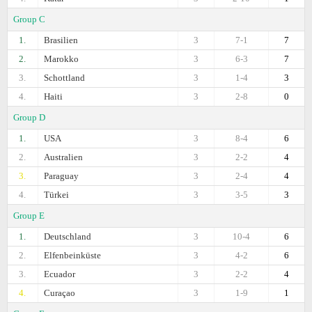
Group C
1.
Brasilien
3
7-1
7
2.
Marokko
3
6-3
7
3.
Schottland
3
1-4
3
4.
Haiti
3
2-8
0
Group D
1.
USA
3
8-4
6
2.
Australien
3
2-2
4
3.
Paraguay
3
2-4
4
4.
Türkei
3
3-5
3
Group E
1.
Deutschland
3
10-4
6
2.
Elfenbeinküste
3
4-2
6
3.
Ecuador
3
2-2
4
4.
Curaçao
3
1-9
1