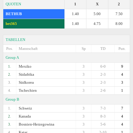
QUOTEN
1
X
2
BETHUB
1.40
5.00
7.50
bet365
1.40
4.75
8.00
TABELLEN
Pos.
Mannschaft
Sp
TD
Pun.
Group A
1.
Mexiko
3
6-0
9
2.
Südafrika
3
2-3
4
3.
Südkorea
3
2-3
3
4.
Tschechien
3
2-6
1
Group B
1.
Schweiz
3
7-3
7
2.
Kanada
3
8-3
4
3.
Bosnien-Herzegowina
3
5-6
4
4.
Katar
3
2-10
1