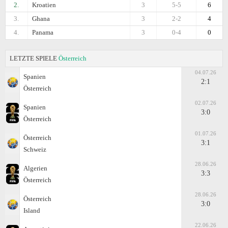
2.
Kroatien
3
5-5
6
3.
Ghana
3
2-2
4
4.
Panama
3
0-4
0
LETZTE SPIELE
Österreich
04.07.26
Spanien
2:1
Österreich
02.07.26
Spanien
3:0
Österreich
01.07.26
Österreich
3:1
Schweiz
28.06.26
Algerien
3:3
Österreich
28.06.26
Österreich
3:0
Island
22.06.26