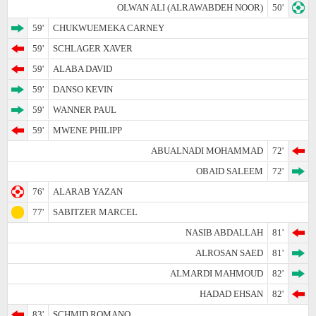
OLWAN ALI (ALRAWABDEH NOOR)
50'
59'
CHUKWUEMEKA CARNEY
59'
SCHLAGER XAVER
59'
ALABA DAVID
59'
DANSO KEVIN
59'
WANNER PAUL
59'
MWENE PHILIPP
ABUALNADI MOHAMMAD
72'
OBAID SALEEM
72'
76'
ALARAB YAZAN
77'
SABITZER MARCEL
NASIB ABDALLAH
81'
ALROSAN SAED
81'
ALMARDI MAHMOUD
82'
HADAD EHSAN
82'
83'
SCHMID ROMANO