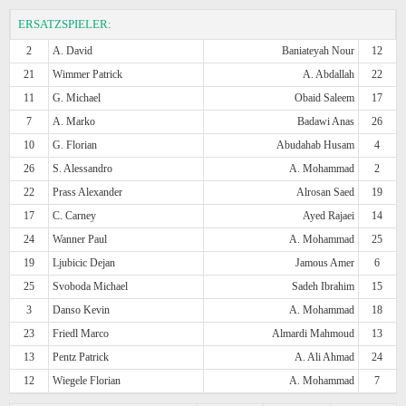
ERSATZSPIELER:
2
A. David
Baniateyah Nour
12
21
Wimmer Patrick
A. Abdallah
22
11
G. Michael
Obaid Saleem
17
7
A. Marko
Badawi Anas
26
10
G. Florian
Abudahab Husam
4
26
S. Alessandro
A. Mohammad
2
22
Prass Alexander
Alrosan Saed
19
17
C. Carney
Ayed Rajaei
14
24
Wanner Paul
A. Mohammad
25
19
Ljubicic Dejan
Jamous Amer
6
25
Svoboda Michael
Sadeh Ibrahim
15
3
Danso Kevin
A. Mohammad
18
23
Friedl Marco
Almardi Mahmoud
13
13
Pentz Patrick
A. Ali Ahmad
24
12
Wiegele Florian
A. Mohammad
7