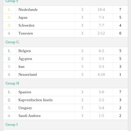
Group F
1.
Niederlande
3
10-4
7
2.
Japan
3
7-3
5
3.
Schweden
3
7-7
4
4.
Tunesien
3
2-12
0
Group G
1.
Belgien
3
6-2
5
2.
Ägypten
3
5-3
5
3.
Iran
3
3-3
3
4.
Neuseeland
3
4-10
1
Group H
1.
Spanien
3
5-0
7
2.
Kapverdischen Inseln
3
2-2
3
3.
Uruguay
3
3-4
2
4.
Saudi Arabien
3
1-5
2
Group I