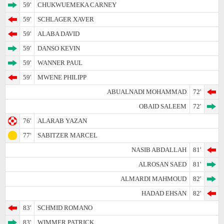
59'
CHUKWUEMEKA CARNEY
59'
SCHLAGER XAVER
59'
ALABA DAVID
59'
DANSO KEVIN
59'
WANNER PAUL
59'
MWENE PHILIPP
ABUALNADI MOHAMMAD
72'
OBAID SALEEM
72'
76'
ALARAB YAZAN
77'
SABITZER MARCEL
NASIB ABDALLAH
81'
ALROSAN SAED
81'
ALMARDI MAHMOUD
82'
HADAD EHSAN
82'
83'
SCHMID ROMANO
83'
WIMMER PATRICK