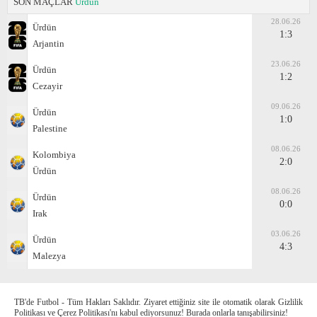
SON MAÇLAR
Ürdün
28.06.26
Ürdün
1:3
Arjantin
23.06.26
Ürdün
1:2
Cezayir
09.06.26
Ürdün
1:0
Palestine
08.06.26
Kolombiya
2:0
Ürdün
08.06.26
Ürdün
0:0
Irak
03.06.26
Ürdün
4:3
Malezya
TB'de Futbol - Tüm Hakları Saklıdır. Ziyaret ettiğiniz site ile otomatik olarak Gizlilik
Politikası ve Çerez Politikası'nı kabul ediyorsunuz! Burada onlarla tanışabilirsiniz!