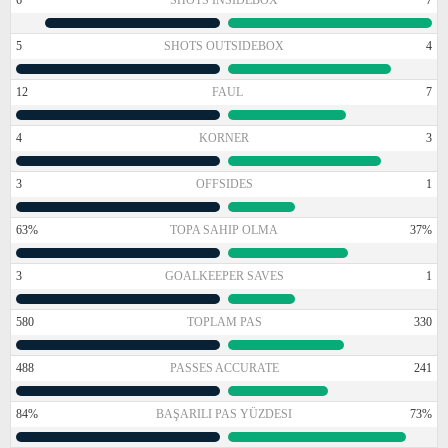
5
SHOTS OUTSIDEBOX
4
12
FAUL
7
4
KORNER
3
3
OFFSIDES
1
63%
TOPA SAHIP OLMA
37%
3
GOALKEEPER SAVES
1
580
TOPLAM PAS
330
488
PASSES ACCURATE
241
84%
BAŞARILI PAS YÜZDESI
73%