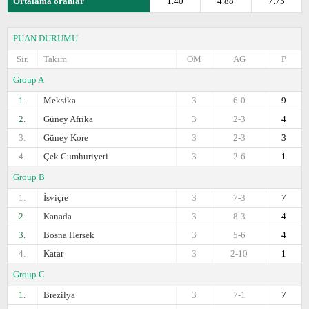
Ortalama oranlar
1.40
4.88
7.75
PUAN DURUMU
Sir.
Takım
OM
AG
P
Group A
1.
Meksika
3
6-0
9
2.
Güney Afrika
3
2-3
4
3.
Güney Kore
3
2-3
3
4.
Çek Cumhuriyeti
3
2-6
1
Group B
1.
İsviçre
3
7-3
7
2.
Kanada
3
8-3
4
3.
Bosna Hersek
3
5-6
4
4.
Katar
3
2-10
1
Group C
1.
Brezilya
3
7-1
7