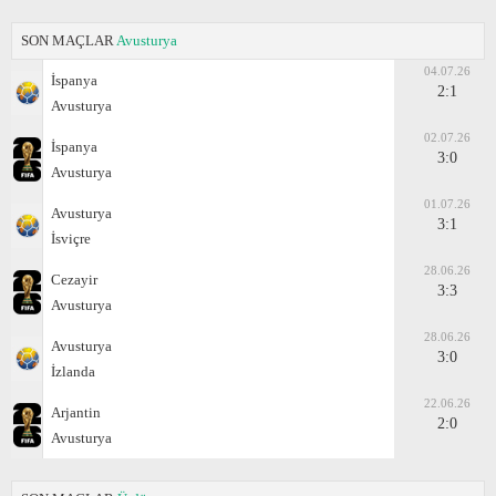
SON MAÇLAR
Avusturya
04.07.26
İspanya
2:1
Avusturya
02.07.26
İspanya
3:0
Avusturya
01.07.26
Avusturya
3:1
İsviçre
28.06.26
Cezayir
3:3
Avusturya
28.06.26
Avusturya
3:0
İzlanda
22.06.26
Arjantin
2:0
Avusturya