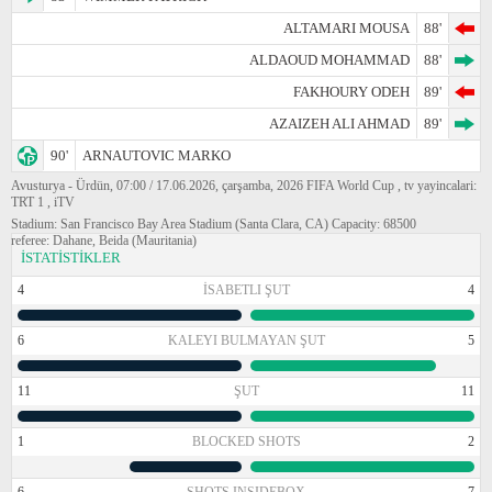
ALTAMARI MOUSA
88'
ALDAOUD MOHAMMAD
88'
FAKHOURY ODEH
89'
AZAIZEH ALI AHMAD
89'
90'
ARNAUTOVIC MARKO
Avusturya - Ürdün, 07:00 / 17.06.2026, çarşamba, 2026 FIFA World Cup , tv yayincalari:
TRT 1 , iTV
Stadium: San Francisco Bay Area Stadium (Santa Clara, CA) Capacity: 68500
referee: Dahane, Beida (Mauritania)
İSTATİSTİKLER
4
İSABETLI ŞUT
4
6
KALEYI BULMAYAN ŞUT
5
11
ŞUT
11
1
BLOCKED SHOTS
2
6
SHOTS INSIDEBOX
7