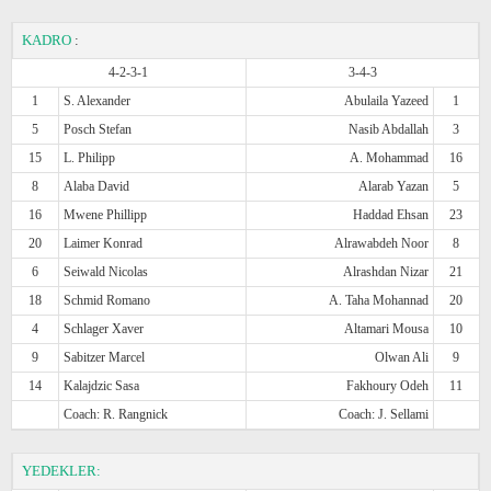
KADRO
:
4-2-3-1
3-4-3
1
S. Alexander
Abulaila Yazeed
1
5
Posch Stefan
Nasib Abdallah
3
15
L. Philipp
A. Mohammad
16
8
Alaba David
Alarab Yazan
5
16
Mwene Phillipp
Haddad Ehsan
23
20
Laimer Konrad
Alrawabdeh Noor
8
6
Seiwald Nicolas
Alrashdan Nizar
21
18
Schmid Romano
A. Taha Mohannad
20
4
Schlager Xaver
Altamari Mousa
10
9
Sabitzer Marcel
Olwan Ali
9
14
Kalajdzic Sasa
Fakhoury Odeh
11
Coach: R. Rangnick
Coach: J. Sellami
YEDEKLER: