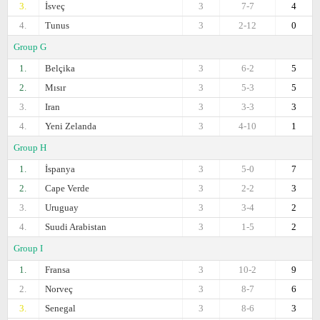
3.
İsveç
3
7-7
4
4.
Tunus
3
2-12
0
Group G
1.
Belçika
3
6-2
5
2.
Mısır
3
5-3
5
3.
Iran
3
3-3
3
4.
Yeni Zelanda
3
4-10
1
Group H
1.
İspanya
3
5-0
7
2.
Cape Verde
3
2-2
3
3.
Uruguay
3
3-4
2
4.
Suudi Arabistan
3
1-5
2
Group I
1.
Fransa
3
10-2
9
2.
Norveç
3
8-7
6
3.
Senegal
3
8-6
3