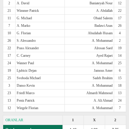
2
A. David
Baniateyah Nour
12
21
Wimmer Patrick
A. Abdallah
22
11
G. Michael
Obaid Saleem
17
7
A. Marko
Badawi Anas
26
10
G. Florian
Abudahab Husam
4
26
S. Alessandro
A. Mohammad
2
22
Prass Alexander
Alrosan Saed
19
17
C. Carney
Ayed Rajaei
14
24
Wanner Paul
A. Mohammad
25
19
Ljubicic Dejan
Jamous Amer
6
25
Svoboda Michael
Sadeh Ibrahim
15
3
Danso Kevin
A. Mohammad
18
23
Friedl Marco
Almardi Mahmoud
13
13
Pentz Patrick
A. Ali Ahmad
24
12
Wiegele Florian
A. Mohammad
7
ORANLAR
1
X
2