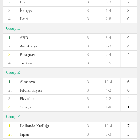
2.
Fas
3
6-3
7
3.
İskoçya
3
1-4
3
4.
Haiti
3
2-8
0
Group D
1.
ABD
3
8-4
6
2.
Avustralya
3
2-2
4
3.
Paraguay
3
2-4
4
4.
Türkiye
3
3-5
3
Group E
1.
Almanya
3
10-4
6
2.
Fildisi Kıyısı
3
4-2
6
3.
Ekvador
3
2-2
4
4.
Curaçao
3
1-9
1
Group F
1.
Hollanda Krallığı
3
10-4
7
2.
Japan
3
7-3
5