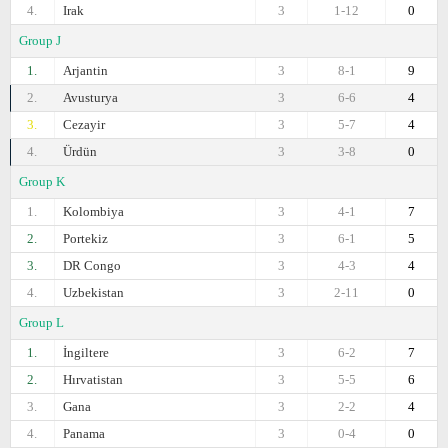
4.
Irak
3
1-12
0
Group J
1.
Arjantin
3
8-1
9
2.
Avusturya
3
6-6
4
3.
Cezayir
3
5-7
4
4.
Ürdün
3
3-8
0
Group K
1.
Kolombiya
3
4-1
7
2.
Portekiz
3
6-1
5
3.
DR Congo
3
4-3
4
4.
Uzbekistan
3
2-11
0
Group L
1.
İngiltere
3
6-2
7
2.
Hırvatistan
3
5-5
6
3.
Gana
3
2-2
4
4.
Panama
3
0-4
0