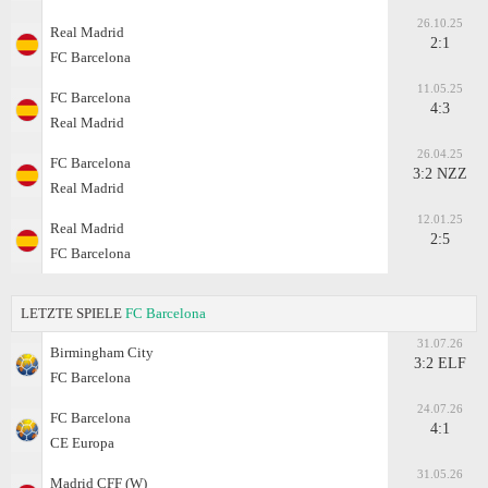
26.10.25
Real Madrid
2:1
FC Barcelona
11.05.25
FC Barcelona
4:3
Real Madrid
26.04.25
FC Barcelona
3:2 NZZ
Real Madrid
12.01.25
Real Madrid
2:5
FC Barcelona
LETZTE SPIELE
FC Barcelona
31.07.26
Birmingham City
3:2 ELF
FC Barcelona
24.07.26
FC Barcelona
4:1
CE Europa
31.05.26
Madrid CFF (W)