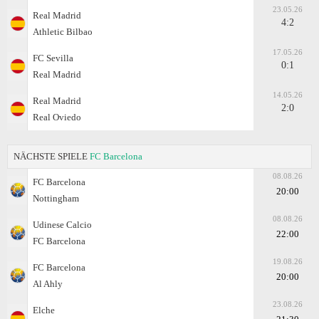
23.05.26
Real Madrid
4:2
Athletic Bilbao
17.05.26
FC Sevilla
0:1
Real Madrid
14.05.26
Real Madrid
2:0
Real Oviedo
NÄCHSTE SPIELE
FC Barcelona
08.08.26
FC Barcelona
20:00
Nottingham
08.08.26
Udinese Calcio
22:00
FC Barcelona
19.08.26
FC Barcelona
20:00
Al Ahly
23.08.26
Elche