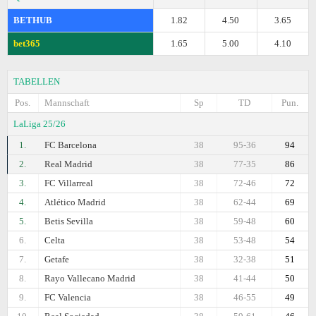
BETHUB
1.82
4.50
3.65
bet365
1.65
5.00
4.10
TABELLEN
Pos.
Mannschaft
Sp
TD
Pun.
LaLiga 25/26
1.
FC Barcelona
38
95-36
94
2.
Real Madrid
38
77-35
86
3.
FC Villarreal
38
72-46
72
4.
Atlético Madrid
38
62-44
69
5.
Betis Sevilla
38
59-48
60
6.
Celta
38
53-48
54
7.
Getafe
38
32-38
51
8.
Rayo Vallecano Madrid
38
41-44
50
9.
FC Valencia
38
46-55
49