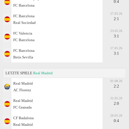
0:4
FC Barcelona
27.05.26
FC Barcelona
2:1
Real Sociedad
23.05.26
FC Valencia
3:1
FC Barcelona
17.05.26
FC Barcelona
3:1
Betis Sevilla
LETZTE SPIELE
Real Madrid
01.08.26
Real Madrid
2:2
AC Florenz
31.05.26
Real Madrid
2:0
FC Granada
26.05.26
CF Badalona
0:4
Real Madrid