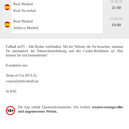
26.08.26
Real Madrid
21:00
Real Sociedad
29.08.26
Real Madrid
19:00
Atlético Madrid
Fußball imTV - Alle Rechte vorbehalten. Mit der Website, die Sie besuchen, stimmen
Sie automatisch der Datenschutzerklärung und den Cookie-Richtlinien zu! Hier
können Sie sich kennenlernen!
Kontaktiere uns:
Terms of Use (EULA)
contact@telefootball.net
За НАС
Die App enthält Quoteninformationen. Wir fordern
verantwortungsvolles
und angemessenes Wetten.
.