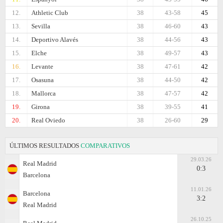
12.
Athletic Club
38
43-58
45
13.
Sevilla
38
46-60
43
14.
Deportivo Alavés
38
44-56
43
15.
Elche
38
49-57
43
16.
Levante
38
47-61
42
17.
Osasuna
38
44-50
42
18.
Mallorca
38
47-57
42
19.
Girona
38
39-55
41
20.
Real Oviedo
38
26-60
29
ÚLTIMOS RESULTADOS
COMPARATIVOS
29.03.26
Real Madrid
0:3
Barcelona
11.01.26
Barcelona
3:2
Real Madrid
26.10.25