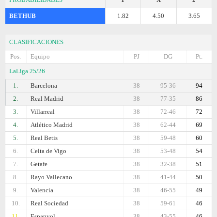
BETHUB
1.82
4.50
3.65
CLASIFICACIONES
Pos.
Equipo
PJ
DG
Pt.
LaLiga 25/26
1.
Barcelona
38
95-36
94
2.
Real Madrid
38
77-35
86
3.
Villarreal
38
72-46
72
4.
Atlético Madrid
38
62-44
69
5.
Real Betis
38
59-48
60
6.
Celta de Vigo
38
53-48
54
7.
Getafe
38
32-38
51
8.
Rayo Vallecano
38
41-44
50
9.
Valencia
38
46-55
49
10.
Real Sociedad
38
59-61
46
11.
Espanyol
38
43-55
46