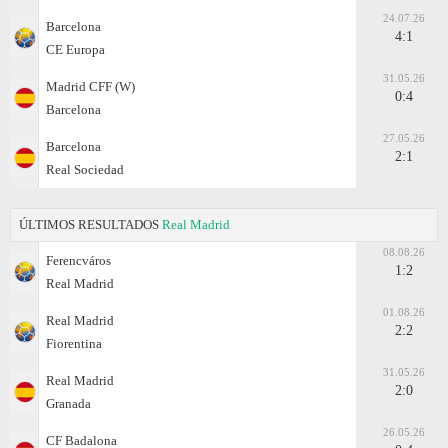
24.07.26
Barcelona
4:1
CE Europa
31.05.26
Madrid CFF (W)
0:4
Barcelona
27.05.26
Barcelona
2:1
Real Sociedad
ÚLTIMOS RESULTADOS
Real Madrid
08.08.26
Ferencváros
1:2
Real Madrid
01.08.26
Real Madrid
2:2
Fiorentina
31.05.26
Real Madrid
2:0
Granada
26.05.26
CF Badalona