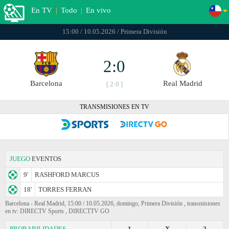
En TV
|
Todo
|
En vivo
15:00 / 10.05.2026 / Primera División
2:0
Barcelona
Real Madrid
[ 2:0 ]
TRANSMISIONES EN TV
JUEGO
EVENTOS
9'
RASHFORD MARCUS
18'
TORRES FERRAN
Barcelona - Real Madrid, 15:00 / 10.05.2026, domingo, Primera División , transmisiones
en tv: DIRECTV Sports , DIRECTTV GO
PROBABILIDADES
1
X
2