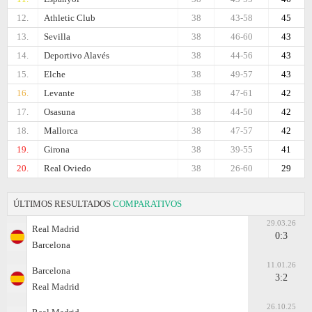
12.
Athletic Club
38
43-58
45
13.
Sevilla
38
46-60
43
14.
Deportivo Alavés
38
44-56
43
15.
Elche
38
49-57
43
16.
Levante
38
47-61
42
17.
Osasuna
38
44-50
42
18.
Mallorca
38
47-57
42
19.
Girona
38
39-55
41
20.
Real Oviedo
38
26-60
29
ÚLTIMOS RESULTADOS
COMPARATIVOS
29.03.26
Real Madrid
0:3
Barcelona
11.01.26
Barcelona
3:2
Real Madrid
26.10.25