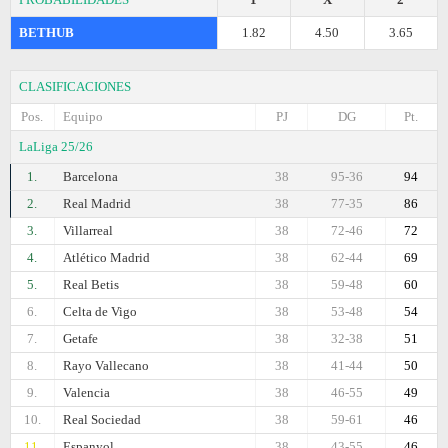
BETHUB
1.82
4.50
3.65
CLASIFICACIONES
Pos.
Equipo
PJ
DG
Pt.
LaLiga 25/26
1.
Barcelona
38
95-36
94
2.
Real Madrid
38
77-35
86
3.
Villarreal
38
72-46
72
4.
Atlético Madrid
38
62-44
69
5.
Real Betis
38
59-48
60
6.
Celta de Vigo
38
53-48
54
7.
Getafe
38
32-38
51
8.
Rayo Vallecano
38
41-44
50
9.
Valencia
38
46-55
49
10.
Real Sociedad
38
59-61
46
11.
Espanyol
38
43-55
46