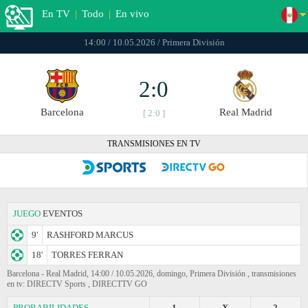
En TV
|
Todo
|
En vivo
14:00 / 10.05.2026 / Primera División
2:0
Barcelona
Real Madrid
[ 2:0 ]
TRANSMISIONES EN TV
JUEGO
EVENTOS
9'
RASHFORD MARCUS
18'
TORRES FERRAN
Barcelona - Real Madrid, 14:00 / 10.05.2026, domingo, Primera División , transmisiones
en tv: DIRECTV Sports , DIRECTTV GO
PROBABILIDADES
1
X
2