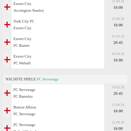
22.08.26
Exeter City
16:00
Accrington Stanley
29.08.26
York City FC
16:00
Exeter City
01.09.26
Exeter City
20:45
FC Barnet
05.09.26
Exeter City
16:00
FC Walsall
NÄCHSTE SPIELE
FC Stevenage
10.02.26
FC Stevenage
20:45
FC Barnsley
15.08.26
Burton Albion
16:00
FC Stevenage
22.08.26
FC Stevenage
16:00