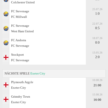
Colchester United
25.07.26
FC Stevenage
1:0
FC Millwall
22.07.26
FC Stevenage
0:5
West Ham United
18.07.26
FC Andorra
0:0
FC Stevenage
13.05.26
Stockport
2:0
FC Stevenage
NÄCHSTE SPIELE
Exeter City
10.08.26
Plymouth Argyle
21:00
Exeter City
15.08.26
Grimsby Town
16:00
Exeter City