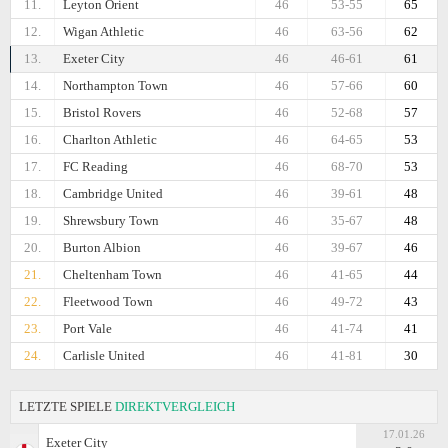
11.
Leyton Orient
46
53-55
65
12.
Wigan Athletic
46
63-56
62
13.
Exeter City
46
46-61
61
14.
Northampton Town
46
57-66
60
15.
Bristol Rovers
46
52-68
57
16.
Charlton Athletic
46
64-65
53
17.
FC Reading
46
68-70
53
18.
Cambridge United
46
39-61
48
19.
Shrewsbury Town
46
35-67
48
20.
Burton Albion
46
39-67
46
21.
Cheltenham Town
46
41-65
44
22.
Fleetwood Town
46
49-72
43
23.
Port Vale
46
41-74
41
24.
Carlisle United
46
41-81
30
LETZTE SPIELE
DIREKTVERGLEICH
17.01.26
Exeter City