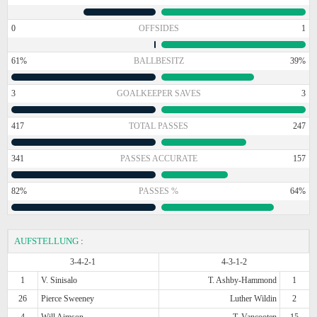
0
OFFSIDES
1
61%
BALLBESITZ
39%
3
GOALKEEPER SAVES
3
417
TOTAL PASSES
247
341
PASSES ACCURATE
157
82%
PASSES %
64%
AUFSTELLUNG
:
3-4-2-1
4-3-1-2
1
V. Sinisalo
T. Ashby-Hammond
1
26
Pierce Sweeney
Luther Wildin
2
4
Will Aimson
T. Vancooten
15