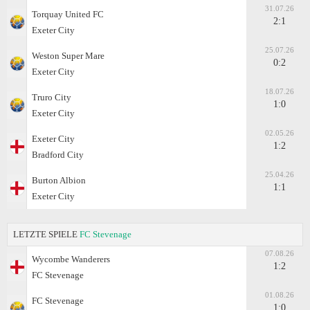
31.07.26
Torquay United FC
2:1
Exeter City
25.07.26
Weston Super Mare
0:2
Exeter City
18.07.26
Truro City
1:0
Exeter City
02.05.26
Exeter City
1:2
Bradford City
25.04.26
Burton Albion
1:1
Exeter City
LETZTE SPIELE
FC Stevenage
07.08.26
Wycombe Wanderers
1:2
FC Stevenage
01.08.26
FC Stevenage
1:0