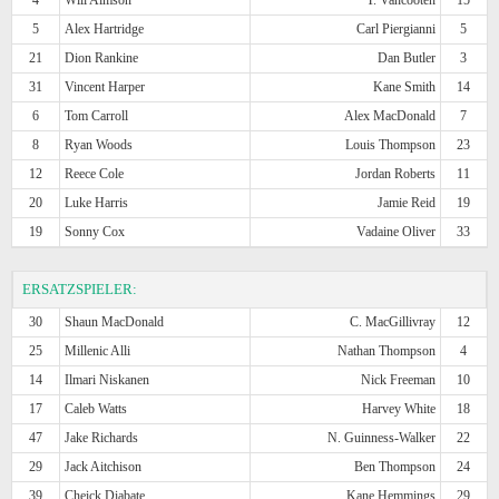
5
Alex Hartridge
Carl Piergianni
5
21
Dion Rankine
Dan Butler
3
31
Vincent Harper
Kane Smith
14
6
Tom Carroll
Alex MacDonald
7
8
Ryan Woods
Louis Thompson
23
12
Reece Cole
Jordan Roberts
11
20
Luke Harris
Jamie Reid
19
19
Sonny Cox
Vadaine Oliver
33
ERSATZSPIELER:
30
Shaun MacDonald
C. MacGillivray
12
25
Millenic Alli
Nathan Thompson
4
14
Ilmari Niskanen
Nick Freeman
10
17
Caleb Watts
Harvey White
18
47
Jake Richards
N. Guinness-Walker
22
29
Jack Aitchison
Ben Thompson
24
39
Cheick Diabate
Kane Hemmings
29