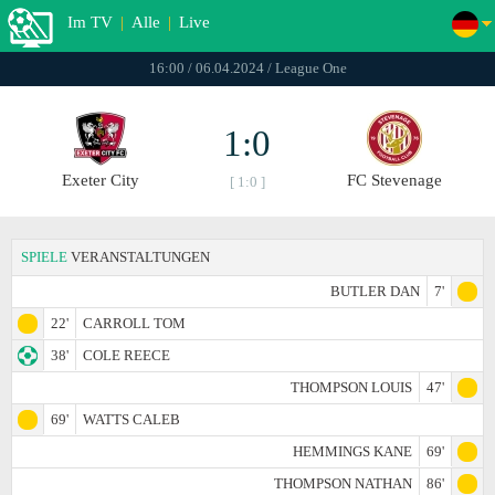
Im TV
|
Alle
|
Live
16:00 / 06.04.2024 / League One
1:0
Exeter City
FC Stevenage
[ 1:0 ]
SPIELE
VERANSTALTUNGEN
BUTLER DAN
7'
22'
CARROLL TOM
38'
COLE REECE
THOMPSON LOUIS
47'
69'
WATTS CALEB
HEMMINGS KANE
69'
THOMPSON NATHAN
86'