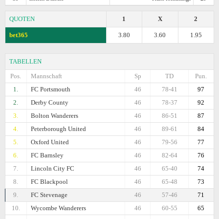
QUOTEN
1
X
2
bet365
3.80
3.60
1.95
TABELLEN
Pos.
Mannschaft
Sp
TD
Pun.
1.
FC Portsmouth
46
78-41
97
2.
Derby County
46
78-37
92
3.
Bolton Wanderers
46
86-51
87
4.
Peterborough United
46
89-61
84
5.
Oxford United
46
79-56
77
6.
FC Barnsley
46
82-64
76
7.
Lincoln City FC
46
65-40
74
8.
FC Blackpool
46
65-48
73
9.
FC Stevenage
46
57-46
71
10.
Wycombe Wanderers
46
60-55
65