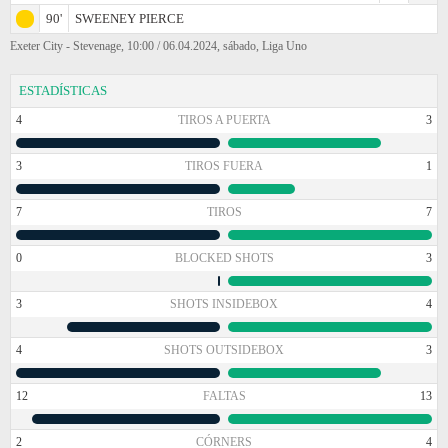
90'
SWEENEY PIERCE
Exeter City - Stevenage, 10:00 / 06.04.2024, sábado, Liga Uno
ESTADÍSTICAS
4
TIROS A PUERTA
3
3
TIROS FUERA
1
7
TIROS
7
0
BLOCKED SHOTS
3
3
SHOTS INSIDEBOX
4
4
SHOTS OUTSIDEBOX
3
12
FALTAS
13
2
CÓRNERS
4