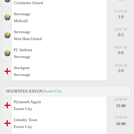
Colchester United
25.07.26
Stevenage
1:0
Millwall
22.07.26
Stevenage
0:5
West Ham United
18.07.26
FC Andorra
0:0
Stevenage
13.05.26
Stockport
2:0
Stevenage
SIGUIENTES JUEGOS
Exeter City
10.08.26
Plymouth Argyle
15:00
Exeter City
15.08.26
Grimsby Town
10:00
Exeter City