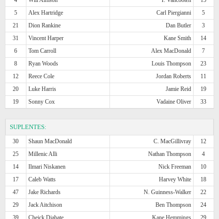
5
Alex Hartridge
Carl Piergianni
5
21
Dion Rankine
Dan Butler
3
31
Vincent Harper
Kane Smith
14
6
Tom Carroll
Alex MacDonald
7
8
Ryan Woods
Louis Thompson
23
12
Reece Cole
Jordan Roberts
11
20
Luke Harris
Jamie Reid
19
19
Sonny Cox
Vadaine Oliver
33
SUPLENTES:
30
Shaun MacDonald
C. MacGillivray
12
25
Millenic Alli
Nathan Thompson
4
14
Ilmari Niskanen
Nick Freeman
10
17
Caleb Watts
Harvey White
18
47
Jake Richards
N. Guinness-Walker
22
29
Jack Aitchison
Ben Thompson
24
39
Cheick Diabate
Kane Hemmings
29