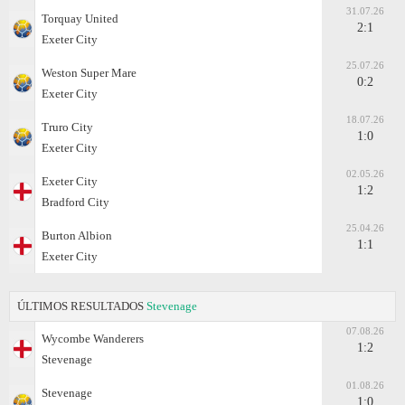
31.07.26
Torquay United
2:1
Exeter City
25.07.26
Weston Super Mare
0:2
Exeter City
18.07.26
Truro City
1:0
Exeter City
02.05.26
Exeter City
1:2
Bradford City
25.04.26
Burton Albion
1:1
Exeter City
ÚLTIMOS RESULTADOS
Stevenage
07.08.26
Wycombe Wanderers
1:2
Stevenage
01.08.26
Stevenage
1:0