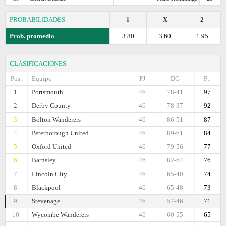
PROBABILIDADES
1
X
2
Prob. promedio
3.80
3.60
1.95
CLASIFICACIONES
Pos.
Equipo
PJ
DG
Pt.
1.
Portsmouth
46
78-41
97
2.
Derby County
46
78-37
92
3.
Bolton Wanderers
46
86-51
87
4.
Peterborough United
46
89-61
84
5.
Oxford United
46
79-56
77
6.
Barnsley
46
82-64
76
7.
Lincoln City
46
65-40
74
8.
Blackpool
46
65-48
73
9.
Stevenage
46
57-46
71
10.
Wycombe Wanderers
46
60-55
65