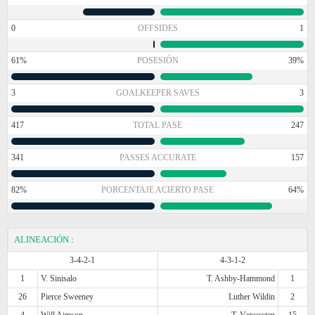
0
OFFSIDES
1
61%
POSESIÓN
39%
3
GOALKEEPER SAVES
3
417
TOTAL PASE
247
341
PASSES ACCURATE
157
82%
PORCENTAJE ACIERTO PASE
64%
ALINEACIÓN
:
3-4-2-1
4-3-1-2
1
V. Sinisalo
T. Ashby-Hammond
1
26
Pierce Sweeney
Luther Wildin
2
4
Will Aimson
T. Vancooten
15