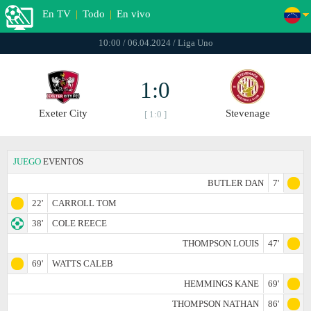
En TV
|
Todo
|
En vivo
10:00 / 06.04.2024 / Liga Uno
1:0
Exeter City
Stevenage
[ 1:0 ]
JUEGO
EVENTOS
BUTLER DAN
7'
22'
CARROLL TOM
38'
COLE REECE
THOMPSON LOUIS
47'
69'
WATTS CALEB
HEMMINGS KANE
69'
THOMPSON NATHAN
86'