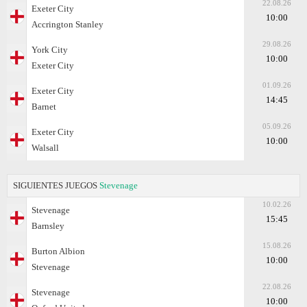
22.08.26
Exeter City
10:00
Accrington Stanley
29.08.26
York City
10:00
Exeter City
01.09.26
Exeter City
14:45
Barnet
05.09.26
Exeter City
10:00
Walsall
SIGUIENTES JUEGOS
Stevenage
10.02.26
Stevenage
15:45
Barnsley
15.08.26
Burton Albion
10:00
Stevenage
22.08.26
Stevenage
10:00