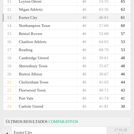
11.
Leyton Orient
46
53-55
65
12.
Wigan Athletic
46
63-56
62
13.
Exeter City
46
46-61
61
14.
Northampton Town
46
57-66
60
15.
Bristol Rovers
46
52-68
57
16.
Charlton Athletic
46
64-65
53
17.
Reading
46
68-70
53
18.
Cambridge United
46
39-61
48
19.
Shrewsbury Town
46
35-67
48
20.
Burton Albion
46
39-67
46
21.
Cheltenham Town
46
41-65
44
22.
Fleetwood Town
46
49-72
43
23.
Port Vale
46
41-74
41
24.
Carlisle United
46
41-81
30
ÚLTIMOS RESULTADOS
COMPARATIVOS
17.01.26
Exeter City