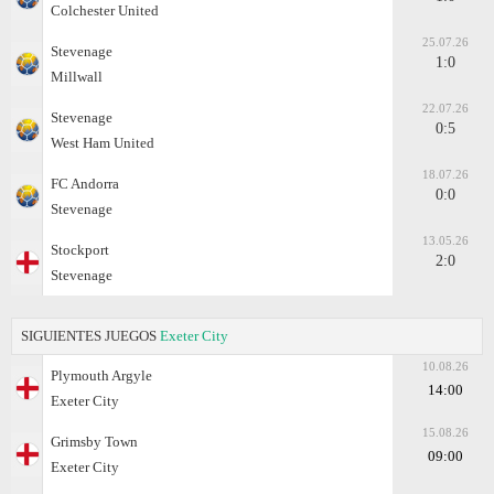
Colchester United
25.07.26
Stevenage
1:0
Millwall
22.07.26
Stevenage
0:5
West Ham United
18.07.26
FC Andorra
0:0
Stevenage
13.05.26
Stockport
2:0
Stevenage
SIGUIENTES JUEGOS
Exeter City
10.08.26
Plymouth Argyle
14:00
Exeter City
15.08.26
Grimsby Town
09:00
Exeter City