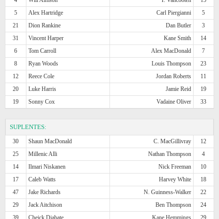
5
Alex Hartridge
Carl Piergianni
5
21
Dion Rankine
Dan Butler
3
31
Vincent Harper
Kane Smith
14
6
Tom Carroll
Alex MacDonald
7
8
Ryan Woods
Louis Thompson
23
12
Reece Cole
Jordan Roberts
11
20
Luke Harris
Jamie Reid
19
19
Sonny Cox
Vadaine Oliver
33
SUPLENTES:
30
Shaun MacDonald
C. MacGillivray
12
25
Millenic Alli
Nathan Thompson
4
14
Ilmari Niskanen
Nick Freeman
10
17
Caleb Watts
Harvey White
18
47
Jake Richards
N. Guinness-Walker
22
29
Jack Aitchison
Ben Thompson
24
39
Cheick Diabate
Kane Hemmings
29