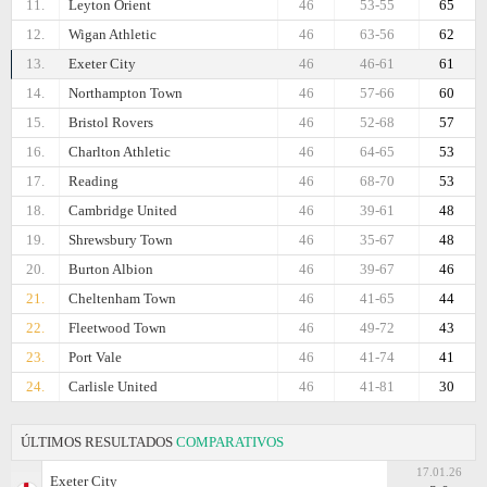
11.
Leyton Orient
46
53-55
65
12.
Wigan Athletic
46
63-56
62
13.
Exeter City
46
46-61
61
14.
Northampton Town
46
57-66
60
15.
Bristol Rovers
46
52-68
57
16.
Charlton Athletic
46
64-65
53
17.
Reading
46
68-70
53
18.
Cambridge United
46
39-61
48
19.
Shrewsbury Town
46
35-67
48
20.
Burton Albion
46
39-67
46
21.
Cheltenham Town
46
41-65
44
22.
Fleetwood Town
46
49-72
43
23.
Port Vale
46
41-74
41
24.
Carlisle United
46
41-81
30
ÚLTIMOS RESULTADOS
COMPARATIVOS
17.01.26
Exeter City