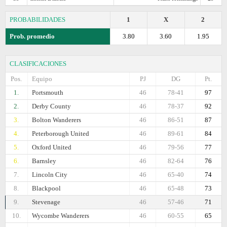
PROBABILIDADES
1
X
2
Prob. promedio
3.80
3.60
1.95
CLASIFICACIONES
Pos.
Equipo
PJ
DG
Pt.
1.
Portsmouth
46
78-41
97
2.
Derby County
46
78-37
92
3.
Bolton Wanderers
46
86-51
87
4.
Peterborough United
46
89-61
84
5.
Oxford United
46
79-56
77
6.
Barnsley
46
82-64
76
7.
Lincoln City
46
65-40
74
8.
Blackpool
46
65-48
73
9.
Stevenage
46
57-46
71
10.
Wycombe Wanderers
46
60-55
65