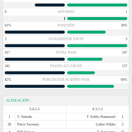
0
OFFSIDES
1
61%
POSESIÓN
39%
3
GOALKEEPER SAVES
3
417
TOTAL PASE
247
341
PASSES ACCURATE
157
82%
PORCENTAJE ACIERTO PASE
64%
ALINEACIÓN
:
3-4-2-1
4-3-1-2
1
V. Sinisalo
T. Ashby-Hammond
1
26
Pierce Sweeney
Luther Wildin
2
4
Will Aimson
T. Vancooten
15