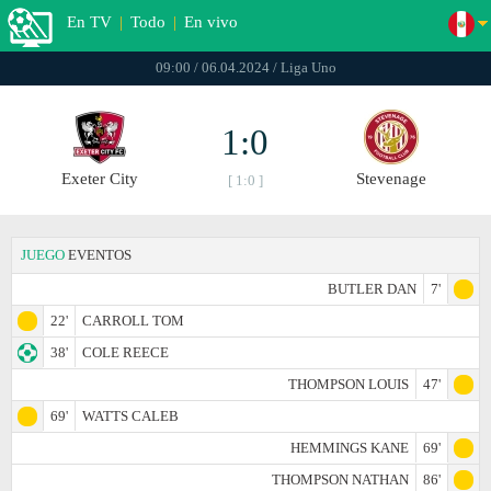
En TV
|
Todo
|
En vivo
09:00 / 06.04.2024 / Liga Uno
1:0
Exeter City
Stevenage
[ 1:0 ]
JUEGO
EVENTOS
BUTLER DAN
7'
22'
CARROLL TOM
38'
COLE REECE
THOMPSON LOUIS
47'
69'
WATTS CALEB
HEMMINGS KANE
69'
THOMPSON NATHAN
86'