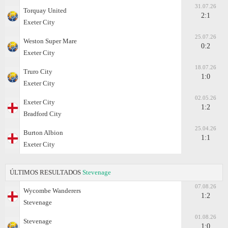
31.07.26
Torquay United
2:1
Exeter City
25.07.26
Weston Super Mare
0:2
Exeter City
18.07.26
Truro City
1:0
Exeter City
02.05.26
Exeter City
1:2
Bradford City
25.04.26
Burton Albion
1:1
Exeter City
ÚLTIMOS RESULTADOS
Stevenage
07.08.26
Wycombe Wanderers
1:2
Stevenage
01.08.26
Stevenage
1:0