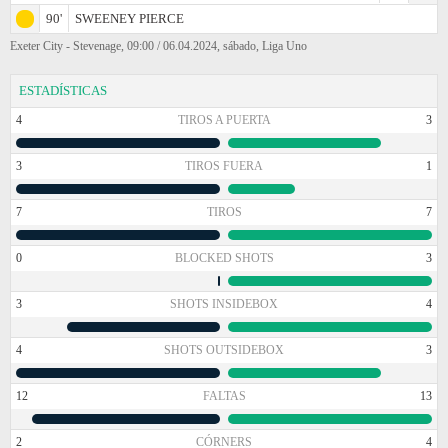
90'
SWEENEY PIERCE
Exeter City - Stevenage, 09:00 / 06.04.2024, sábado, Liga Uno
ESTADÍSTICAS
4
TIROS A PUERTA
3
3
TIROS FUERA
1
7
TIROS
7
0
BLOCKED SHOTS
3
3
SHOTS INSIDEBOX
4
4
SHOTS OUTSIDEBOX
3
12
FALTAS
13
2
CÓRNERS
4