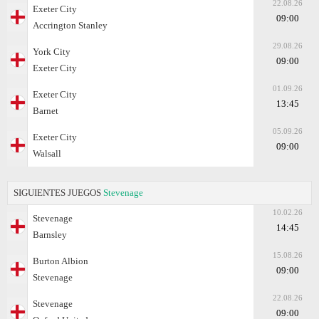
22.08.26
Exeter City
09:00
Accrington Stanley
29.08.26
York City
09:00
Exeter City
01.09.26
Exeter City
13:45
Barnet
05.09.26
Exeter City
09:00
Walsall
SIGUIENTES JUEGOS
Stevenage
10.02.26
Stevenage
14:45
Barnsley
15.08.26
Burton Albion
09:00
Stevenage
22.08.26
Stevenage
09:00