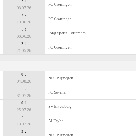
2:1
FC Groningen
08.07.26
3:2
FC Groningen
10.06.26
1:1
Jong Sparta Rotterdam
06.06.26
2:0
FC Groningen
21.05.26
0:0
NEC Nijmegen
04.08.26
1:2
FC Sevilla
31.07.26
0:1
SV Elversberg
25.07.26
7:0
Al-Fayha
18.07.26
3:2
NEC Nijmegen