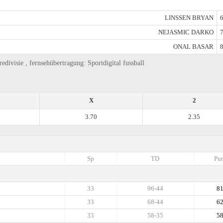
LINSSEN BRYAN
6
NEJASMIC DARKO
7
ONAL BASAR
8
ivisie , fernsehübertragung: Sportdigital fussball
X
2
3.70
2.35
Sp
TD
Pun
33
96-44
8
33
68-44
6
33
58-35
5