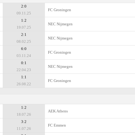
2:0
FC Groningen
09.11.25
1:2
NEC Nijmegen
19.07.25
2:1
NEC Nijmegen
08.02.25
6:0
FC Groningen
03.11.24
0:1
NEC Nijmegen
22.04.23
1:1
FC Groningen
26.08.22
1:2
AEK Athens
18.07.26
3:2
FC Emmen
11.07.26