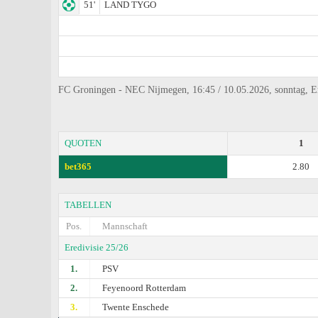
51'
LAND TYGO
FC Groningen - NEC Nijmegen, 16:45 / 10.05.2026, sonntag, Ered
QUOTEN
1
bet365
2.80
TABELLEN
Pos.
Mannschaft
Eredivisie 25/26
1.
PSV
2.
Feyenoord Rotterdam
3.
Twente Enschede