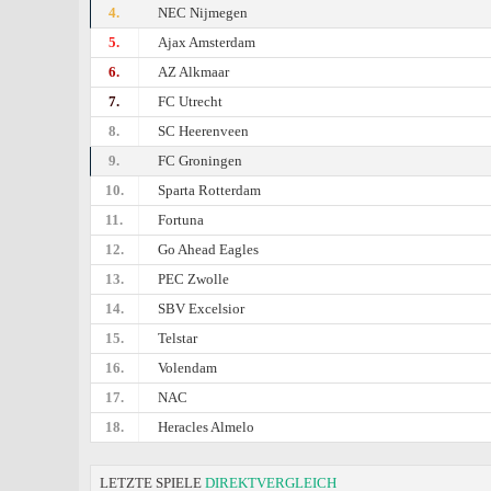
4.
NEC Nijmegen
5.
Ajax Amsterdam
6.
AZ Alkmaar
7.
FC Utrecht
8.
SC Heerenveen
9.
FC Groningen
10.
Sparta Rotterdam
11.
Fortuna
12.
Go Ahead Eagles
13.
PEC Zwolle
14.
SBV Excelsior
15.
Telstar
16.
Volendam
17.
NAC
18.
Heracles Almelo
LETZTE SPIELE
DIREKTVERGLEICH