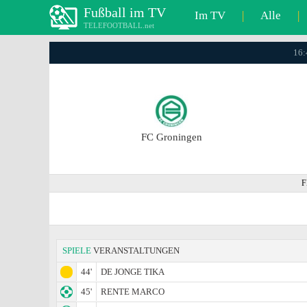
Fußball im TV
Im TV
|
Alle
|
TELEFOOTBALL.net
16:
FC Groningen
F
SPIELE
VERANSTALTUNGEN
44'
DE JONGE TIKA
45'
RENTE MARCO