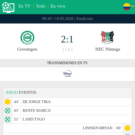
En TV
|
Todo
|
En vivo
09:45 / 10.05.2026 / Eredivisie
2:1
Groningen
NEC Nimega
[ 1:0 ]
TRANSMISIONES EN TV
JUEGO
EVENTOS
44'
DE JONGE TIKA
45'
RENTE MARCO
51'
LAND TYGO
LINSSEN BRYAN
66'