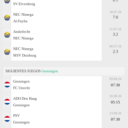
0:1
SV Elversberg
18.07.26
NEC Nimega
7:0
Al-Fayha
11.07.26
Anderlecht
3:2
NEC Nimega
08.07.26
NEC Nimega
2:3
MSV Duisburg
SIGUIENTES JUEGOS
Groningen
09.08.26
Groningen
07:30
FC Utrecht
16.08.26
ADO Den Haag
05:15
Groningen
23.08.26
PSV
07:30
Groningen