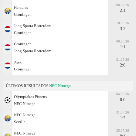
08.07.26
Heracles
2:1
Groningen
10.06.26
Jong Sparta Rotterdam
3:2
Groningen
06.06.26
Groningen
1:1
Jong Sparta Rotterdam
21.05.26
Ajax
2:0
Groningen
ÚLTIMOS RESULTADOS
NEC Nimega
04.08.26
Olympiakos Piraeus
0:0
NEC Nimega
31.07.26
NEC Nimega
1:2
Sevilla
25.07.26
NEC Nimega