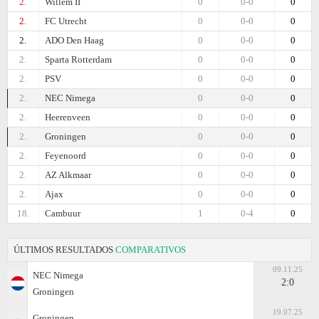
2.
Willem II
0
0-0
0
2.
FC Utrecht
0
0-0
0
2.
ADO Den Haag
0
0-0
0
2.
Sparta Rotterdam
0
0-0
0
2.
PSV
0
0-0
0
2.
NEC Nimega
0
0-0
0
2.
Heerenveen
0
0-0
0
2.
Groningen
0
0-0
0
2.
Feyenoord
0
0-0
0
2.
AZ Alkmaar
0
0-0
0
2.
Ajax
0
0-0
0
18.
Cambuur
1
0-4
0
ÚLTIMOS RESULTADOS
COMPARATIVOS
09.11.25
NEC Nimega
2:0
Groningen
19.07.25
Groningen