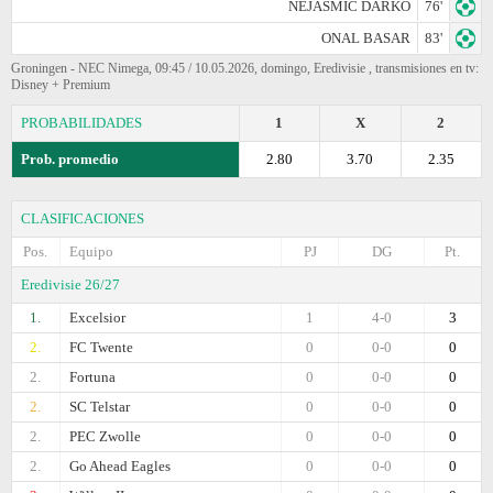
NEJASMIC DARKO
76'
ONAL BASAR
83'
Groningen - NEC Nimega, 09:45 / 10.05.2026, domingo, Eredivisie , transmisiones en tv:
Disney + Premium
PROBABILIDADES
1
X
2
Prob. promedio
2.80
3.70
2.35
CLASIFICACIONES
Pos.
Equipo
PJ
DG
Pt.
Eredivisie 26/27
1.
Excelsior
1
4-0
3
2.
FC Twente
0
0-0
0
2.
Fortuna
0
0-0
0
2.
SC Telstar
0
0-0
0
2.
PEC Zwolle
0
0-0
0
2.
Go Ahead Eagles
0
0-0
0