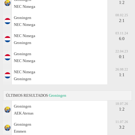
1:2
NEC Nimega
08.02.25
Groningen
2:1
NEC Nimega
03.11.24
NEC Nimega
6:0
Groningen
22.04.23
Groningen
0:1
NEC Nimega
26.08.22
NEC Nimega
1:1
Groningen
ÚLTIMOS RESULTADOS
Groningen
18.07.26
Groningen
1:2
AEK Atenas
11.07.26
Groningen
3:2
Emmen