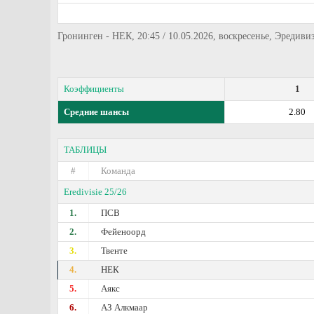
Гронинген - НЕК, 20:45 / 10.05.2026, воскресенье, Эредиви
Коэффициенты
1
Средние шансы
2.80
ТАБЛИЦЫ
#
Команда
Eredivisie 25/26
1.
ПСВ
2.
Фейеноорд
3.
Твенте
4.
НЕК
5.
Аякс
6.
АЗ Алкмаар