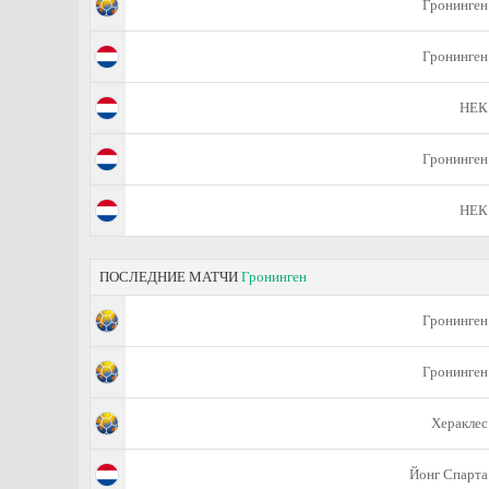
Гронинген
Гронинген
НЕК
Гронинген
НЕК
ПОСЛЕДНИЕ МАТЧИ
Гронинген
Гронинген
Гронинген
Хераклес
Йонг Спарта