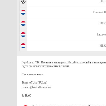
НЕК
Виллем II
НЕК
Зволле
НЕК
Футбол по ТВ - Все права защищены. На сайте, который вы посещаете
Здесь вы можете познакомиться с ними!
Свяжитесь с нами:
Terms of Use (EULA)
contact@football-on-tv.net
За НАС