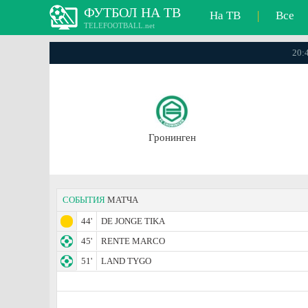
ФУТБОЛ НА ТВ
На ТВ
|
Все
TELEFOOTBALL.net
20:4
Гронинген
СОБЫТИЯ
МАТЧА
44'
DE JONGE TIKA
45'
RENTE MARCO
51'
LAND TYGO