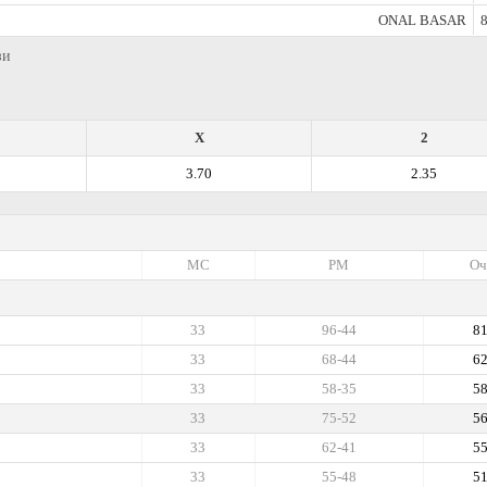
ONAL BASAR
8
зи
X
2
3.70
2.35
МС
РМ
Оч
33
96-44
8
33
68-44
6
33
58-35
5
33
75-52
5
33
62-41
5
33
55-48
5