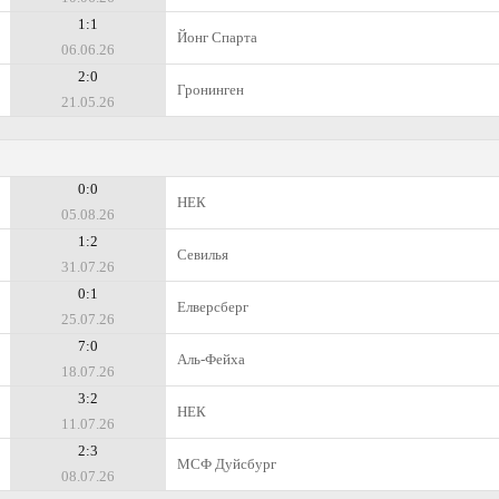
1:1
Йонг Спарта
06.06.26
2:0
Гронинген
21.05.26
0:0
НЕК
05.08.26
1:2
Севилья
31.07.26
0:1
Елверсберг
25.07.26
7:0
Аль-Фейха
18.07.26
3:2
НЕК
11.07.26
2:3
МСФ Дуйсбург
08.07.26