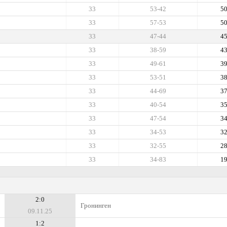
33
53-42
5
33
57-53
5
33
47-44
4
33
38-59
4
33
49-61
3
33
53-51
3
33
44-69
3
33
40-54
3
33
47-54
3
33
34-53
3
33
32-55
2
33
34-83
1
2:0
Гронинген
09.11.25
1:2