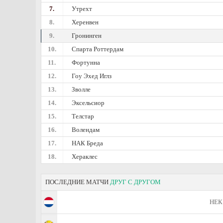
7.
Утрехт
8.
Херенвен
9.
Гронинген
10.
Спарта Роттердам
11.
Фортунна
12.
Гоу Эхед Иглз
13.
Зволле
14.
Эксельсиор
15.
Телстар
16.
Волендам
17.
НАК Бреда
18.
Хераклес
ПОСЛЕДНИЕ МАТЧИ
ДРУГ С ДРУГОМ
НЕК