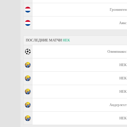
Гронинген
Аякс
ПОСЛЕДНИЕ МАТЧИ
НЕК
Олимпиакос
НЕК
НЕК
НЕК
Андерлехт
НЕК