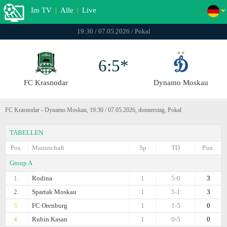
Im TV
|
Alle
|
Live
19:30 / 07.05.2026 / Pokal
6:5*
FC Krasnodar
Dynamo Moskau
FC Krasnodar - Dynamo Moskau, 19:30 / 07.05.2026, donnerstag, Pokal
TABELLEN
Pos.
Mannschaft
Sp
TD
Pun.
Group A
1.
Rodina
1
5-0
3
2.
Spartak Moskau
1
5-1
3
3.
FC Orenburg
1
1-5
0
4.
Rubin Kasan
1
0-5
0