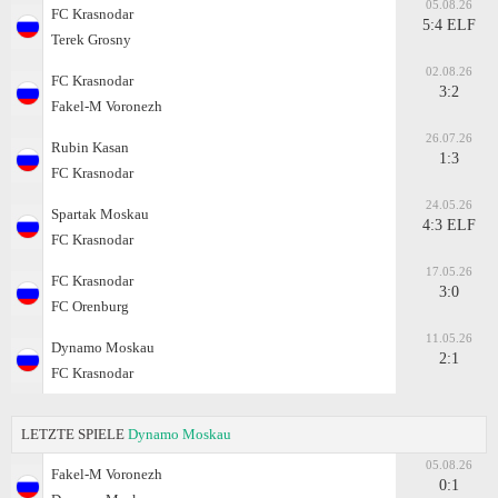
05.08.26
FC Krasnodar
5:4 ELF
Terek Grosny
02.08.26
FC Krasnodar
3:2
Fakel-M Voronezh
26.07.26
Rubin Kasan
1:3
FC Krasnodar
24.05.26
Spartak Moskau
4:3 ELF
FC Krasnodar
17.05.26
FC Krasnodar
3:0
FC Orenburg
11.05.26
Dynamo Moskau
2:1
FC Krasnodar
LETZTE SPIELE
Dynamo Moskau
05.08.26
Fakel-M Voronezh
0:1