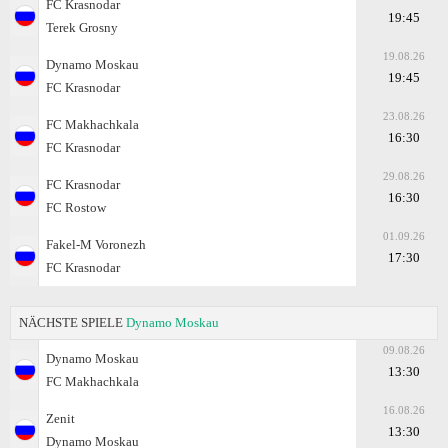
FC Krasnodar
19:45
Terek Grosny
19.08.26
Dynamo Moskau
19:45
FC Krasnodar
23.08.26
FC Makhachkala
16:30
FC Krasnodar
29.08.26
FC Krasnodar
16:30
FC Rostow
01.09.26
Fakel-M Voronezh
17:30
FC Krasnodar
NÄCHSTE SPIELE
Dynamo Moskau
09.08.26
Dynamo Moskau
13:30
FC Makhachkala
16.08.26
Zenit
13:30
Dynamo Moskau