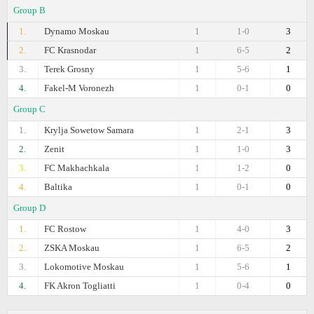
Group B
1.
Dynamo Moskau
1
1-0
3
2.
FC Krasnodar
1
6-5
2
3.
Terek Grosny
1
5-6
1
4.
Fakel-M Voronezh
1
0-1
0
Group C
1.
Krylja Sowetow Samara
1
2-1
3
2.
Zenit
1
1-0
3
3.
FC Makhachkala
1
1-2
0
4.
Baltika
1
0-1
0
Group D
1.
FC Rostow
1
4-0
3
2.
ZSKA Moskau
1
6-5
2
3.
Lokomotive Moskau
1
5-6
1
4.
FK Akron Togliatti
1
0-4
0