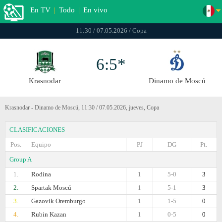
En TV
|
Todo
|
En vivo
11:30 / 07.05.2026 / Copa
6:5*
Krasnodar
Dinamo de Moscú
Krasnodar - Dinamo de Moscú, 11:30 / 07.05.2026, jueves, Copa
CLASIFICACIONES
Pos.
Equipo
PJ
DG
Pt.
Group A
1.
Rodina
1
5-0
3
2.
Spartak Moscú
1
5-1
3
3.
Gazovik Oremburgo
1
1-5
0
4.
Rubin Kazan
1
0-5
0