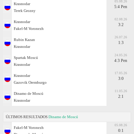
05.08.26
Krasnodar
5:4 Pen
Terek Grozny
02.08.26
Krasnodar
3:2
Fakel-M Voronezh
26.07.26
Rubin Kazan
1:3
Krasnodar
24.05.26
Spartak Moscú
4:3 Pen
Krasnodar
17.05.26
Krasnodar
3:0
Gazovik Oremburgo
11.05.26
Dinamo de Moscú
2:1
Krasnodar
ÚLTIMOS RESULTADOS
Dinamo de Moscú
05.08.26
Fakel-M Voronezh
0:1