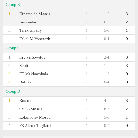
Group B
1.
Dinamo de Moscú
1
1-0
3
2.
Krasnodar
1
6-5
2
3.
Terek Grozny
1
5-6
1
4.
Fakel-M Voronezh
1
0-1
0
Group C
1.
Krylya Sovetov
1
2-1
3
2.
Zenit
1
1-0
3
3.
FC Makhachkala
1
1-2
0
4.
Baltika
1
0-1
0
Group D
1.
Rostov
1
4-0
3
2.
CSKA Moscú
1
6-5
2
3.
Lokomotiv Moscú
1
5-6
1
4.
FK Akron Togliatti
1
0-4
0