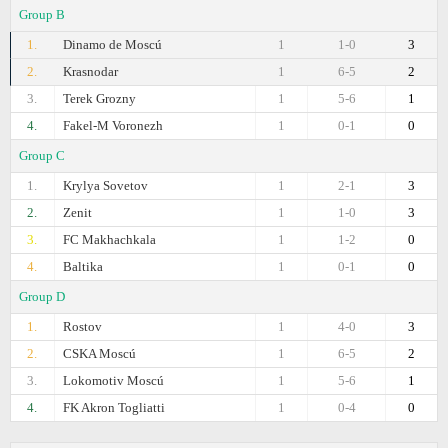
Group B
1.
Dinamo de Moscú
1
1-0
3
2.
Krasnodar
1
6-5
2
3.
Terek Grozny
1
5-6
1
4.
Fakel-M Voronezh
1
0-1
0
Group C
1.
Krylya Sovetov
1
2-1
3
2.
Zenit
1
1-0
3
3.
FC Makhachkala
1
1-2
0
4.
Baltika
1
0-1
0
Group D
1.
Rostov
1
4-0
3
2.
CSKA Moscú
1
6-5
2
3.
Lokomotiv Moscú
1
5-6
1
4.
FK Akron Togliatti
1
0-4
0