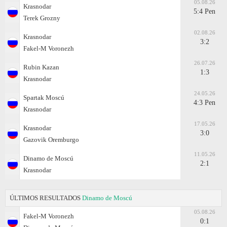
05.08.26
Krasnodar
5:4 Pen
Terek Grozny
02.08.26
Krasnodar
3:2
Fakel-M Voronezh
26.07.26
Rubin Kazan
1:3
Krasnodar
24.05.26
Spartak Moscú
4:3 Pen
Krasnodar
17.05.26
Krasnodar
3:0
Gazovik Oremburgo
11.05.26
Dinamo de Moscú
2:1
Krasnodar
ÚLTIMOS RESULTADOS
Dinamo de Moscú
05.08.26
Fakel-M Voronezh
0:1