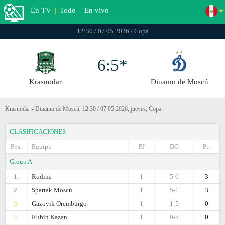
En TV
|
Todo
|
En vivo
12:30 / 07.05.2026 / Copa
6:5*
Krasnodar
Dinamo de Moscú
Krasnodar - Dinamo de Moscú, 12:30 / 07.05.2026, jueves, Copa
CLASIFICACIONES
Pos.
Equipo
PJ
DG
Pt.
Group A
1.
Rodina
1
5-0
3
2.
Spartak Moscú
1
5-1
3
3.
Gazovik Oremburgo
1
1-5
0
4.
Rubin Kazan
1
0-5
0