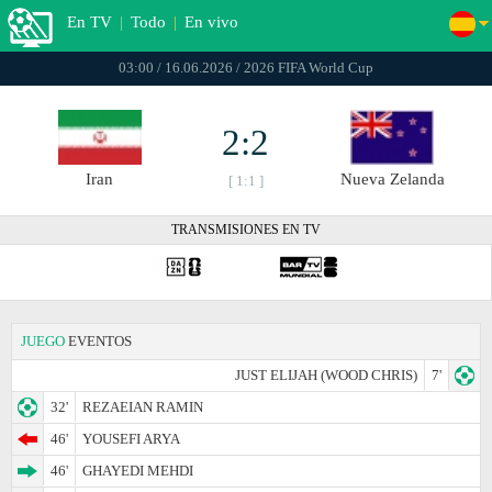
En TV
|
Todo
|
En vivo
03:00 / 16.06.2026 / 2026 FIFA World Cup
2:2
Iran
Nueva Zelanda
[ 1:1 ]
TRANSMISIONES EN TV
JUEGO
EVENTOS
JUST ELIJAH (WOOD CHRIS)
7'
32'
REZAEIAN RAMIN
46'
YOUSEFI ARYA
46'
GHAYEDI MEHDI