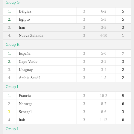
Group G
1.
Bélgica
3
6-2
5
2.
Egipto
3
5-3
5
3.
Iran
3
3-3
3
4.
Nueva Zelanda
3
4-10
1
Group H
1.
España
3
5-0
7
2.
Cape Verde
3
2-2
3
3.
Uruguay
3
3-4
2
4.
Arabia Saudí
3
1-5
2
Group I
1.
Francia
3
10-2
9
2.
Noruega
3
8-7
6
3.
Senegal
3
8-6
3
4.
Irak
3
1-12
0
Group J