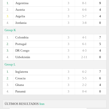
1.
Argentina
3
8-1
9
2.
Austria
3
6-6
4
3.
Argelia
3
5-7
4
4.
Jordania
3
3-8
0
Group K
1.
Colombia
3
4-1
7
2.
Portugal
3
6-1
5
3.
DR Congo
3
4-3
4
4.
Uzbekistán
3
2-11
0
Group L
1.
Inglaterra
3
6-2
7
2.
Croacia
3
5-5
6
3.
Ghana
3
2-2
4
4.
Panamá
3
0-4
0
ÚLTIMOS RESULTADOS
Iran