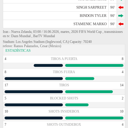
SINGH SARPREET
90'
BINDON TYLER
90'
STAMENIC MARKO
90'
Iran - Nueva Zelanda, 03:00 / 16.06.2026, martes, 2026 FIFA World Cup , transmisiones
en tv: Dazn Mundial , BarTV Mundial
Stadium: Los Angeles Stadium (Inglewood, CA) Capacity: 70240
referee: Ramos Palazuelos, Cesar (Mexico)
ESTADÍSTICAS
4
TIROS A PUERTA
8
8
TIROS FUERA
4
17
TIROS
14
5
BLOCKED SHOTS
2
10
SHOTS INSIDEBOX
10
7
SHOTS OUTSIDEBOX
4