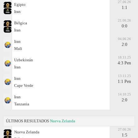
27.06.26
Egipto
1:1
Iran
21.06.26
Bélgica
0:0
Iran
04.06.26
Iran
2:0
Mali
18.11.25
Uzbekistán
4:3 Pen
Iran
13.11.25
Iran
1:1 Pen
Cape Verde
14.10.25
Iran
2:0
Tanzania
ÚLTIMOS RESULTADOS
Nueva Zelanda
27.06.26
Nueva Zelanda
1:5