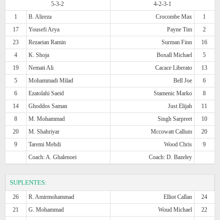
5-3-2
4-2-3-1
1
B. Alireza
Crocombe Max
1
17
Yousefi Arya
Payne Tim
2
23
Rezaeian Ramin
Surman Finn
16
4
K. Shoja
Boxall Michael
5
19
Nemati Ali
Cacace Liberato
13
5
Mohammadi Milad
Bell Joe
6
6
Ezatolahi Saeid
Stamenic Marko
8
14
Ghoddos Saman
Just Elijah
11
8
M. Mohammad
Singh Sarpreet
10
20
M. Shahriyar
Mccowatt Callum
20
9
Taremi Mehdi
Wood Chris
9
Coach: A. Ghalenoei
Coach: D. Bazeley
SUPLENTES:
26
R. Amirmohammad
Elliot Callan
24
21
G. Mohammad
Woud Michael
22