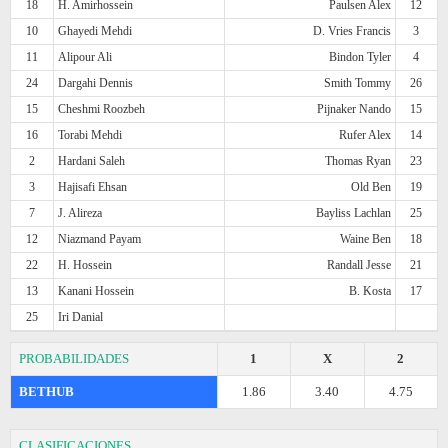
18
H. Amirhossein
Paulsen Alex
12
10
Ghayedi Mehdi
D. Vries Francis
3
11
Alipour Ali
Bindon Tyler
4
24
Dargahi Dennis
Smith Tommy
26
15
Cheshmi Roozbeh
Pijnaker Nando
15
16
Torabi Mehdi
Rufer Alex
14
2
Hardani Saleh
Thomas Ryan
23
3
Hajisafi Ehsan
Old Ben
19
7
J. Alireza
Bayliss Lachlan
25
12
Niazmand Payam
Waine Ben
18
22
H. Hossein
Randall Jesse
21
13
Kanani Hossein
B. Kosta
17
25
Iri Danial
PROBABILIDADES
1
X
2
BETHUB
1.86
3.40
4.75
CLASIFICACIONES