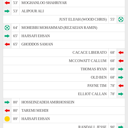
53'
MOGHANLOO SHAHRIYAR
53'
ALIPOUR ALI
JUST ELIJAH (WOOD CHRIS)
55'
64'
MOHEBBI MOHAMMAD (REZAEIAN RAMIN)
65'
HAJISAFI EHSAN
65'
GHODDOS SAMAN
CACACE LIBERATO
68'
MCCOWATT CALLUM
68'
THOMAS RYAN
68'
OLD BEN
68'
PAYNE TIM
78'
ELLIOT CALLAN
78'
80'
HOSSEINZADEH AMIRHOSSEIN
80'
TAREMI MEHDI
89'
HAJISAFI EHSAN
RANDALL JESSE
90'