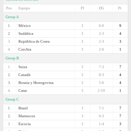
Pos.
Equipo
PJ
DG
Pt.
Group A
1.
México
3
6-0
9
2.
Sudáfrica
3
2-3
4
3.
República de Corea
3
2-3
3
4.
Czechia
3
2-6
1
Group B
1.
Suiza
3
7-3
7
2.
Canadá
3
8-3
4
3.
Bosnia y Herzegovina
3
5-6
4
4.
Catar
3
2-10
1
Group C
1.
Brasil
3
7-1
7
2.
Marruecos
3
6-3
7
3.
Escocia
3
1-4
3