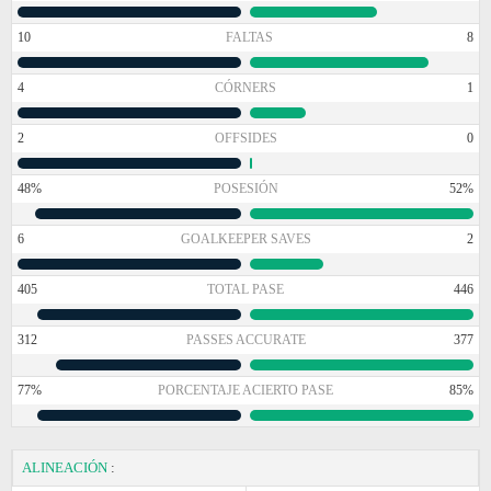
10
FALTAS
8
4
CÓRNERS
1
2
OFFSIDES
0
48%
POSESIÓN
52%
6
GOALKEEPER SAVES
2
405
TOTAL PASE
446
312
PASSES ACCURATE
377
77%
PORCENTAJE ACIERTO PASE
85%
ALINEACIÓN
: