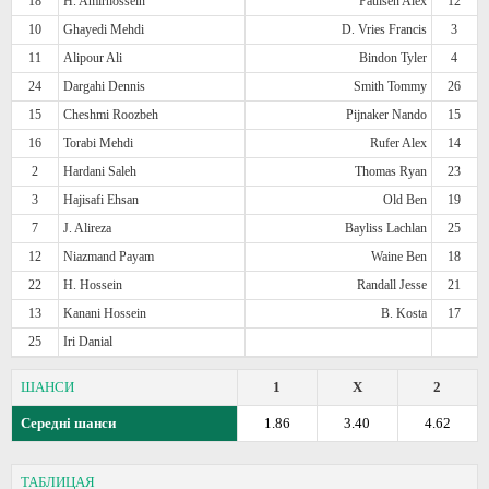
18
H. Amirhossein
Paulsen Alex
12
10
Ghayedi Mehdi
D. Vries Francis
3
11
Alipour Ali
Bindon Tyler
4
24
Dargahi Dennis
Smith Tommy
26
15
Cheshmi Roozbeh
Pijnaker Nando
15
16
Torabi Mehdi
Rufer Alex
14
2
Hardani Saleh
Thomas Ryan
23
3
Hajisafi Ehsan
Old Ben
19
7
J. Alireza
Bayliss Lachlan
25
12
Niazmand Payam
Waine Ben
18
22
H. Hossein
Randall Jesse
21
13
Kanani Hossein
B. Kosta
17
25
Iri Danial
ШАНСИ
1
X
2
Середні шанси
1.86
3.40
4.62
ТАБЛИЦАЯ