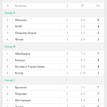
#
Команда
I
РГ
Оч.
Group A
1.
Мексика
3
6-0
9
2.
ЮАР
3
2-3
4
3.
Південна Корея
3
2-3
3
4.
Чехия
3
2-6
1
Group B
1.
Швейцарія
3
7-3
7
2.
Канада
3
8-3
4
3.
Босния и Герцеговина
3
5-6
4
4.
Катар
3
2-10
1
Group C
1.
Бразилія
3
7-1
7
2.
Марокко
3
6-3
7
3.
Шотландия
3
1-4
3
4.
Хаити
3
2-8
0