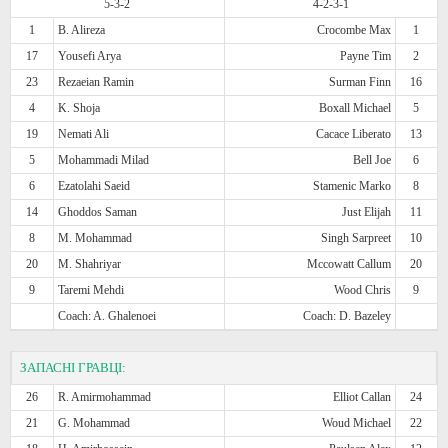
5-3-2
4-2-3-1
1
B. Alireza
Crocombe Max
1
17
Yousefi Arya
Payne Tim
2
23
Rezaeian Ramin
Surman Finn
16
4
K. Shoja
Boxall Michael
5
19
Nemati Ali
Cacace Liberato
13
5
Mohammadi Milad
Bell Joe
6
6
Ezatolahi Saeid
Stamenic Marko
8
14
Ghoddos Saman
Just Elijah
11
8
M. Mohammad
Singh Sarpreet
10
20
M. Shahriyar
Mccowatt Callum
20
9
Taremi Mehdi
Wood Chris
9
Coach: A. Ghalenoei
Coach: D. Bazeley
ЗАПАСНІ ГРАВЦІ:
26
R. Amirmohammad
Elliot Callan
24
21
G. Mohammad
Woud Michael
22