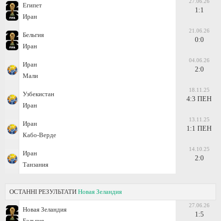
27.06.26
Египет
1:1
Иран
21.06.26
Бельгия
0:0
Иран
04.06.26
Иран
2:0
Мали
18.11.25
Узбекистан
4:3 ПЕН
Иран
13.11.25
Иран
1:1 ПЕН
Кабо-Верде
14.10.25
Иран
2:0
Танзания
ОСТАННІ РЕЗУЛЬТАТИ
Новая Зеландия
27.06.26
Новая Зеландия
1:5
Бельгия