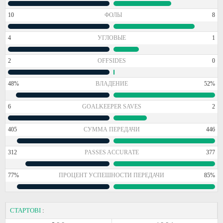
10
ФОЛЫ
8
4
УГЛОВЫЕ
1
2
OFFSIDES
0
48%
ВЛАДЕНИЕ
52%
6
GOALKEEPER SAVES
2
405
СУММА ПЕРЕДАЧИ
446
312
PASSES ACCURATE
377
77%
ПРОЦЕНТ УСПЕШНОСТИ ПЕРЕДАЧИ
85%
СТАРТОВІ
: