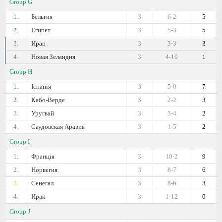
Group G
1.
Бельгия
3
6-2
5
2.
Египет
3
5-3
5
3.
Иран
3
3-3
3
4.
Новая Зеландия
3
4-10
1
Group H
1.
Іспанія
3
5-0
7
2.
Кабо-Верде
3
2-2
3
3.
Уругвай
3
3-4
2
4.
Саудовская Аравия
3
1-5
2
Group I
1.
Франція
3
10-2
9
2.
Норвегия
3
8-7
6
3.
Сенегал
3
8-6
3
4.
Ирак
3
1-12
0
Group J