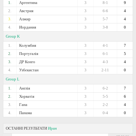
1.
Аргентина
3
8-1
9
2.
Австрия
3
6-6
4
3.
Алжир
3
5-7
4
4.
Иордания
3
3-8
0
Group K
1.
Колумбия
3
4-1
7
2.
Португалія
3
6-1
5
3.
ДР Конго
3
4-3
4
4.
Узбекистан
3
2-11
0
Group L
1.
Англія
3
6-2
7
2.
Хорватія
3
5-5
6
3.
Гана
3
2-2
4
4.
Панама
3
0-4
0
ОСТАННІ РЕЗУЛЬТАТИ
Иран