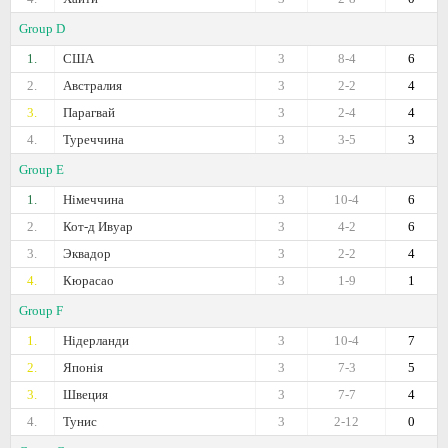
Group D
1.
США
3
8-4
6
2.
Австралия
3
2-2
4
3.
Парагвай
3
2-4
4
4.
Туреччина
3
3-5
3
Group E
1.
Німеччина
3
10-4
6
2.
Кот-д Ивуар
3
4-2
6
3.
Эквадор
3
2-2
4
4.
Кюрасао
3
1-9
1
Group F
1.
Нідерланди
3
10-4
7
2.
Японія
3
7-3
5
3.
Швеция
3
7-7
4
4.
Тунис
3
2-12
0