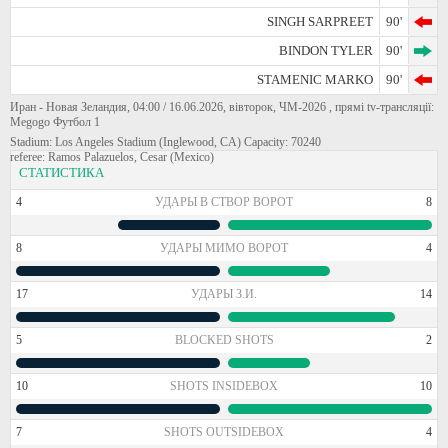
SINGH SARPREET
90'
BINDON TYLER
90'
STAMENIC MARKO
90'
Иран - Новая Зеландия, 04:00 / 16.06.2026, вівторок, ЧМ-2026 , прямі tv-трансляції:
Megogo Футбол 1
Stadium: Los Angeles Stadium (Inglewood, CA) Capacity: 70240
referee: Ramos Palazuelos, Cesar (Mexico)
СТАТИСТИКА
4
УДАРЫ В СТВОР ВОРОТ
8
8
УДАРЫ МИМО ВОРОТ
4
17
УДАРЫ З.И.
14
5
BLOCKED SHOTS
2
10
SHOTS INSIDEBOX
10
7
SHOTS OUTSIDEBOX
4