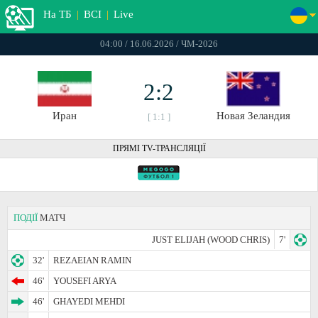
На ТБ
|
ВСІ
|
Live
04:00 / 16.06.2026 / ЧМ-2026
2:2
Иран
Новая Зеландия
[ 1:1 ]
ПРЯМІ TV-ТРАНСЛЯЦІЇ
ПОДІЇ
МАТЧ
JUST ELIJAH (WOOD CHRIS)
7'
32'
REZAEIAN RAMIN
46'
YOUSEFI ARYA
46'
GHAYEDI MEHDI