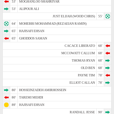
53'
MOGHANLOO SHAHRIYAR
53'
ALIPOUR ALI
JUST ELIJAH (WOOD CHRIS)
55'
64'
MOHEBBI MOHAMMAD (REZAEIAN RAMIN)
65'
HAJISAFI EHSAN
65'
GHODDOS SAMAN
CACACE LIBERATO
68'
MCCOWATT CALLUM
68'
THOMAS RYAN
68'
OLD BEN
68'
PAYNE TIM
78'
ELLIOT CALLAN
78'
80'
HOSSEINZADEH AMIRHOSSEIN
80'
TAREMI MEHDI
89'
HAJISAFI EHSAN
RANDALL JESSE
90'