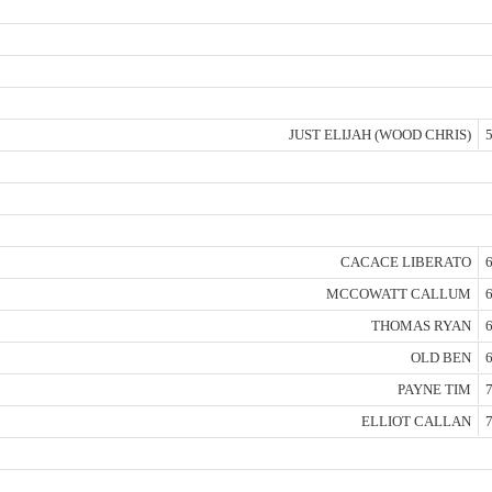
JUST ELIJAH (WOOD CHRIS)
5
CACACE LIBERATO
6
MCCOWATT CALLUM
6
THOMAS RYAN
6
OLD BEN
6
PAYNE TIM
7
ELLIOT CALLAN
7