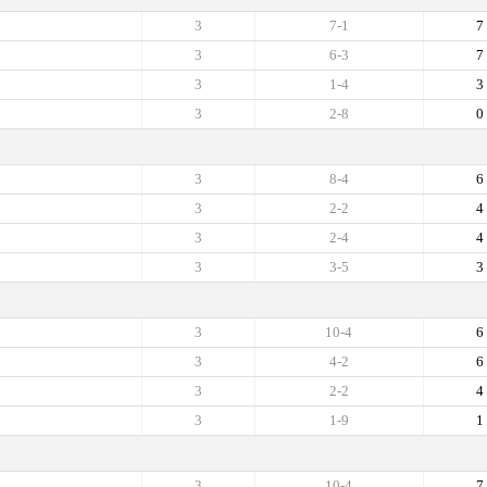
3
7-1
7
3
6-3
7
3
1-4
3
3
2-8
0
3
8-4
6
3
2-2
4
3
2-4
4
3
3-5
3
3
10-4
6
3
4-2
6
3
2-2
4
3
1-9
1
3
10-4
7