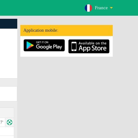
France
Application mobile:
7'