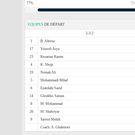
77%
TA
EQUIPES
DE DÉPART
5-3-2
1
B. Alireza
17
Yousefi Arya
23
Rezaeian Ramin
4
K. Shoja
19
Nemati Ali
5
Mohammadi Milad
6
Ezatolahi Saeid
14
Ghoddos Saman
8
M. Mohammad
20
M. Shahriyar
9
Taremi Mehdi
Coach: A. Ghalenoei