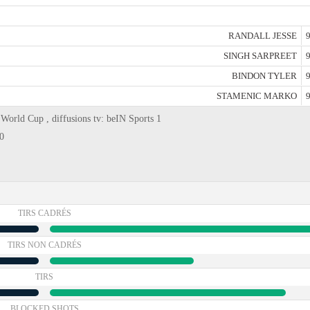
RANDALL JESSE
9
SINGH SARPREET
9
BINDON TYLER
9
STAMENIC MARKO
9
World Cup , diffusions tv: beIN Sports 1
0
TIRS CADRÉS
TIRS NON CADRÉS
TIRS
BLOCKED SHOTS