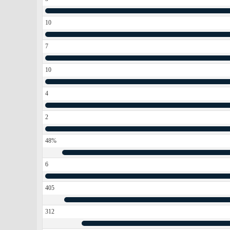
10
7
10
4
2
48%
6
405
312