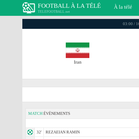
FOOTBALL À LA TÉLÉ
À la télé
TELEFOOTBALL.net
03:00 / 
Iran
MATCH
ÉVÈNEMENTS
32'
REZAEIAN RAMIN