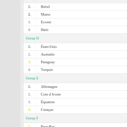
1.
Brésil
2.
Maroc
3.
Ecosse
4.
Haiti
Group D
1.
États-Unis
2.
Australie
3.
Paraguay
4.
Turquie
Group E
1.
Allemagne
2.
Cоte d Ivoire
3.
Équateur
4.
Curaçao
Group F
1.
Pays-Bas