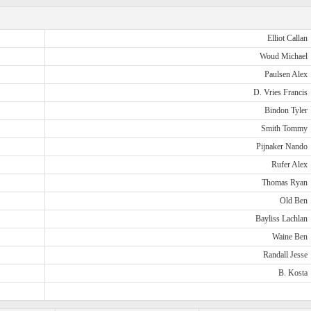
Elliot Callan
Woud Michael
Paulsen Alex
D. Vries Francis
Bindon Tyler
Smith Tommy
Pijnaker Nando
Rufer Alex
Thomas Ryan
Old Ben
Bayliss Lachlan
Waine Ben
Randall Jesse
B. Kosta