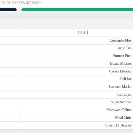
UX DE PASSES RÉUSSIES
4-2-3-1
Crocombe Max
Payne Tim
Surman Finn
Boxall Michael
Cacace Liberato
Bell Joe
Stamenic Marko
Just Elijah
Singh Sarpreet
Mccowatt Callum
Wood Chris
Coach: D. Bazeley