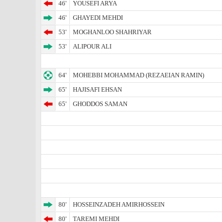
46'
YOUSEFI ARYA
46'
GHAYEDI MEHDI
53'
MOGHANLOO SHAHRIYAR
53'
ALIPOUR ALI
64'
MOHEBBI MOHAMMAD (REZAEIAN RAMIN)
65'
HAJISAFI EHSAN
65'
GHODDOS SAMAN
80'
HOSSEINZADEH AMIRHOSSEIN
80'
TAREMI MEHDI