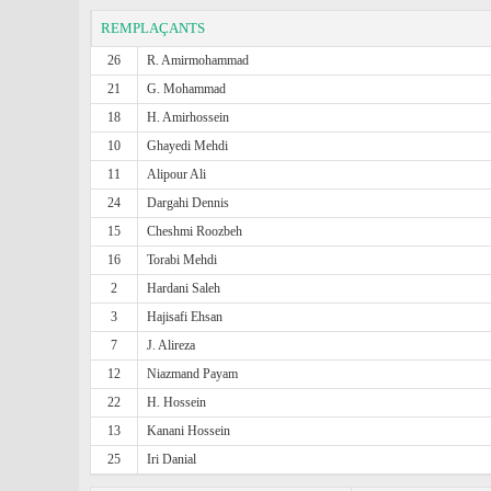
REMPLAÇANTS
26
R. Amirmohammad
21
G. Mohammad
18
H. Amirhossein
10
Ghayedi Mehdi
11
Alipour Ali
24
Dargahi Dennis
15
Cheshmi Roozbeh
16
Torabi Mehdi
2
Hardani Saleh
3
Hajisafi Ehsan
7
J. Alireza
12
Niazmand Payam
22
H. Hossein
13
Kanani Hossein
25
Iri Danial