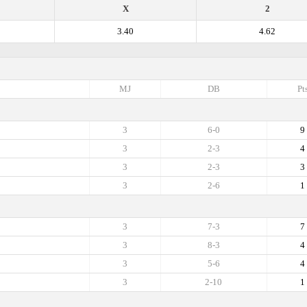
X
2
3.40
4.62
MJ
DB
Pt
3
6-0
9
3
2-3
4
3
2-3
3
3
2-6
1
3
7-3
7
3
8-3
4
3
5-6
4
3
2-10
1