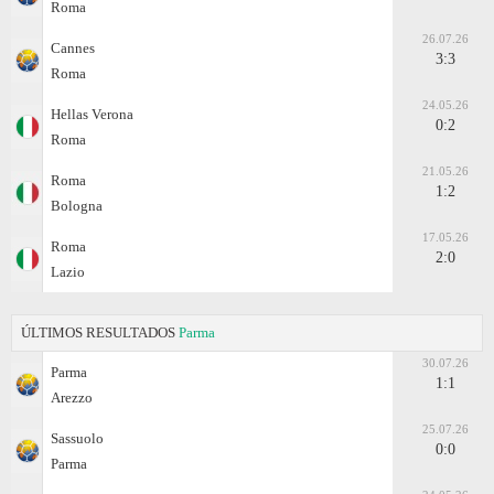
Roma
26.07.26
Cannes
3:3
Roma
24.05.26
Hellas Verona
0:2
Roma
21.05.26
Roma
1:2
Bologna
17.05.26
Roma
2:0
Lazio
ÚLTIMOS RESULTADOS
Parma
30.07.26
Parma
1:1
Arezzo
25.07.26
Sassuolo
0:0
Parma