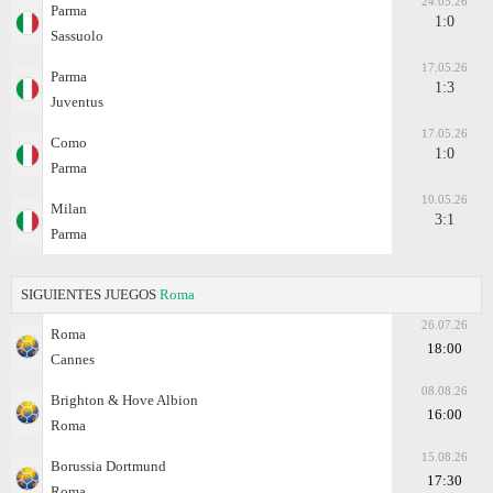
24.05.26
Parma
1:0
Sassuolo
17.05.26
Parma
1:3
Juventus
17.05.26
Como
1:0
Parma
10.05.26
Milan
3:1
Parma
SIGUIENTES JUEGOS
Roma
26.07.26
Roma
18:00
Cannes
08.08.26
Brighton & Hove Albion
16:00
Roma
15.08.26
Borussia Dortmund
17:30
Roma