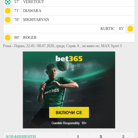
57'
VERETOUT
71'
DIAWARA
78'
MKHITARYAN
KURTIC
85'
90'
ROGER
Рома - Парма, 22:45 / 08.07.2020, сряда, Серия А , на живо по: MAX Sport 3
КОЕФИЦИЕНТИ
1
X
2