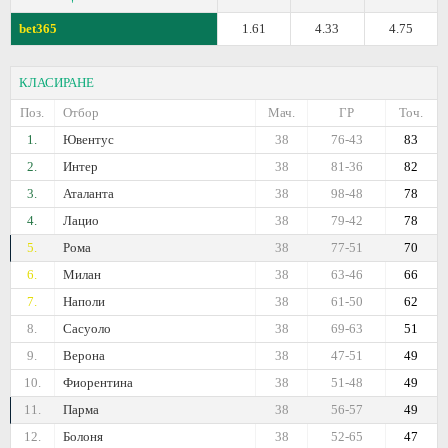
bet365
1.61
4.33
4.75
КЛАСИРАНЕ
Поз.
Отбор
Мач.
ГР
Точ.
1.
Ювентус
38
76-43
83
2.
Интер
38
81-36
82
3.
Аталанта
38
98-48
78
4.
Лацио
38
79-42
78
5.
Рома
38
77-51
70
6.
Милан
38
63-46
66
7.
Наполи
38
61-50
62
8.
Сасуоло
38
69-63
51
9.
Верона
38
47-51
49
10.
Фиорентина
38
51-48
49
11.
Парма
38
56-57
49
12.
Болоня
38
52-65
47