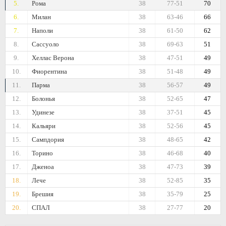
5.
Рома
38
77-51
70
6.
Милан
38
63-46
66
7.
Наполи
38
61-50
62
8.
Сассуоло
38
69-63
51
9.
Хеллас Верона
38
47-51
49
10.
Фиорентина
38
51-48
49
11.
Парма
38
56-57
49
12.
Болонья
38
52-65
47
13.
Удинезе
38
37-51
45
14.
Кальяри
38
52-56
45
15.
Сампдория
38
48-65
42
16.
Торино
38
46-68
40
17.
Дженоа
38
47-73
39
18.
Лече
38
52-85
35
19.
Брешия
38
35-79
25
20.
СПАЛ
38
27-77
20