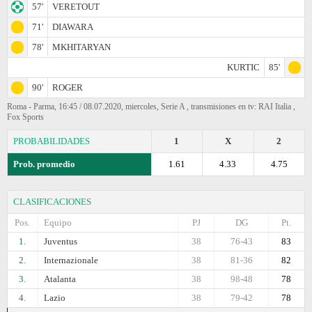
57'
VERETOUT
71'
DIAWARA
78'
MKHITARYAN
KURTIC
85'
90'
ROGER
Roma - Parma, 16:45 / 08.07.2020, miercoles, Serie A , transmisiones en tv: RAI Italia ,
Fox Sports
PROBABILIDADES
1
X
2
Prob. promedio
1.61
4.33
4.75
CLASIFICACIONES
Pos.
Equipo
PJ
DG
Pt.
1.
Juventus
38
76-43
83
2.
Internazionale
38
81-36
82
3.
Atalanta
38
98-48
78
4.
Lazio
38
79-42
78