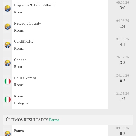
08.08.26
Brighton & Hove Albion
3:0
Roma
04.08.26
Newport County
1:4
Roma
01.08.26
Cardiff City
4:1
Roma
26.07.26
Cannes
3:3
Roma
24.05.26
Hellas Verona
0:2
Roma
21.05.26
Roma
1:2
Bologna
ÚLTIMOS RESULTADOS
Parma
09.08.26
Parma
0:2