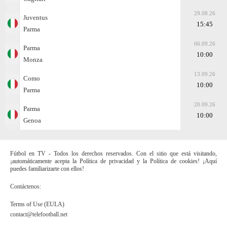
29.08.26
Juventus
15:45
Parma
06.09.26
Parma
10:00
Monza
13.09.26
Como
10:00
Parma
20.09.26
Parma
10:00
Genoa
Fútbol en TV - Todos los derechos reservados. Con el sitio que está visitando,
¡automáticamente acepta la Política de privacidad y la Política de cookies! ¡Aquí
puedes familiarizarte con ellos!
Contáctenos:
Terms of Use (EULA)
contact@telefootball.net