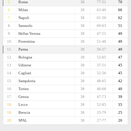
5.
Roma
38
77-51
70
6.
Milan
38
63-46
66
7.
Napoli
38
61-50
62
8.
Sassuolo
38
69-63
51
9.
Hellas Verona
38
47-51
49
10.
Fiorentina
38
51-48
49
11.
Parma
38
56-57
49
12.
Bologna
38
52-65
47
13.
Udinese
38
37-51
45
14.
Cagliari
38
52-56
45
15.
Sampdoria
38
48-65
42
16.
Torino
38
46-68
40
17.
Genoa
38
47-73
39
18.
Lecce
38
52-85
35
19.
Brescia
38
35-79
25
20.
SPAL
38
27-77
20