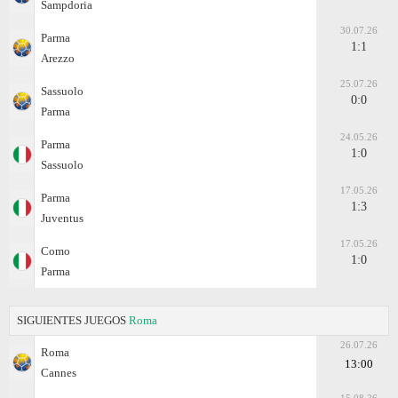
Sampdoria
30.07.26
Parma
1:1
Arezzo
25.07.26
Sassuolo
0:0
Parma
24.05.26
Parma
1:0
Sassuolo
17.05.26
Parma
1:3
Juventus
17.05.26
Como
1:0
Parma
SIGUIENTES JUEGOS
Roma
26.07.26
Roma
13:00
Cannes