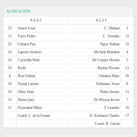
ALINEACIÓN
:
4-2-3-1
4-2-3-1
23
Simon Unai
C. Thibaut
1
12
Porro Pedro
C. Timothy
21
22
Cubarsi Pau
Ngoy Nathan
25
14
Laporte Aymeric
Mechele Brandon
4
24
Cucurella Marc
De Cuyper Maxim
5
16
Rodri
Raskin Nicolas
23
8
Ruiz Fabian
Vanaken Hans
20
19
Yamal Lamine
Tielemans Youri
8
10
Olmo Dani
Doku Jeremy
11
15
Baena Alex
De Bruyne Kevin
7
21
Oyarzabal Mikel
T. Leandro
10
Coach: L. de la Fuente
D. Ketelaere Charles
17
Coach: R. Garcia