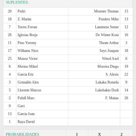
SUPLENTES:
20
Pedri
Meunier Thomas
15
18
Z. Martin
Penders Mike
13
7
Torres Ferran
Lammens Senne
12
26
Iglesias Borja
De Winter Koni
16
11
Pino Yeremy
Theate Arthur
3
17
Williams Nico
Seys Joaquin
18
25
Munoz Victor
Witsel Axel
6
6
Merino Mikel
Moreira Diego
19
4
Garcia Eric
S. Alexis
22
3
Grimaldo Alex
Lukaku Romelu
9
5
Llorente Marcos
Lukebakio Dodi
14
2
Pubill Marc
F. Matias
26
9
Gavi
13
Garcia Joan
1
Raya David
PROBABILIDADES
1
X
2