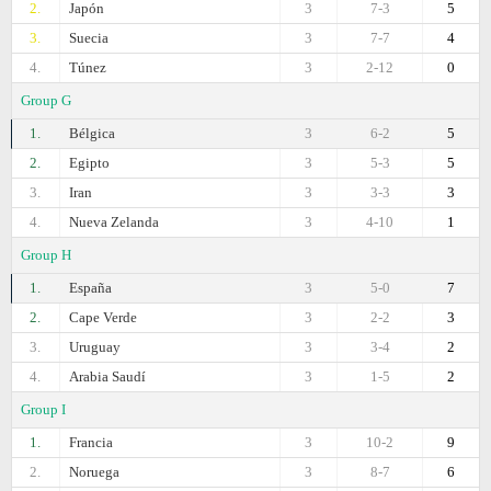
2.
Japón
3
7-3
5
3.
Suecia
3
7-7
4
4.
Túnez
3
2-12
0
Group G
1.
Bélgica
3
6-2
5
2.
Egipto
3
5-3
5
3.
Iran
3
3-3
3
4.
Nueva Zelanda
3
4-10
1
Group H
1.
España
3
5-0
7
2.
Cape Verde
3
2-2
3
3.
Uruguay
3
3-4
2
4.
Arabia Saudí
3
1-5
2
Group I
1.
Francia
3
10-2
9
2.
Noruega
3
8-7
6