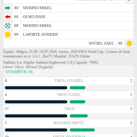
86'
MERINO MIKEL
86'
OLMO DANI
88'
MERINO MIKEL
90'
LAPORTE AYMERIC
WITSEL AXEL
90'
España - Bélgica, 21:00 / 10.07.2026, viernes, 2026 FIFA World Cup - Cuartos de final ,
transmisiones en tv: LA 1 , BarTV Mundial , DAZN Online
Stadium: Los Angeles Stadium (Inglewood, CA) Capacity: 70492
referee: Oliver, Michael (England)
ESTADÍSTICAS
8
TIROS A PUERTA
2
4
TIROS FUERA
1
17
TIROS
5
5
BLOCKED SHOTS
2
10
SHOTS INSIDEBOX
4