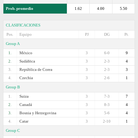
Prob. promedio
1.62
4.00
5.50
CLASIFICACIONES
Pos.
Equipo
PJ
DG
Pt.
Group A
1.
México
3
6-0
9
2.
Sudáfrica
3
2-3
4
3.
República de Corea
3
2-3
3
4.
Czechia
3
2-6
1
Group B
1.
Suiza
3
7-3
7
2.
Canadá
3
8-3
4
3.
Bosnia y Herzegovina
3
5-6
4
4.
Catar
3
2-10
1
Group C