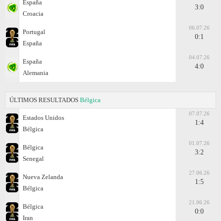
España
3:0
Croacia
06.07.26
Portugal
0:1
España
04.07.26
España
4:0
Alemania
ÚLTIMOS RESULTADOS
Bélgica
07.07.26
Estados Unidos
1:4
Bélgica
01.07.26
Bélgica
3:2
Senegal
27.06.26
Nueva Zelanda
1:5
Bélgica
21.06.26
Bélgica
0:0
Iran