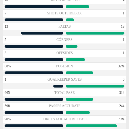
7
SHOTS OUTSIDEBOX
1
13
FALTAS
18
5
CÓRNERS
1
3
OFFSIDES
1
68%
POSESIÓN
32%
1
GOALKEEPER SAVES
6
665
TOTAL PASE
314
598
PASSES ACCURATE
244
90%
PORCENTAJE ACIERTO PASE
78%