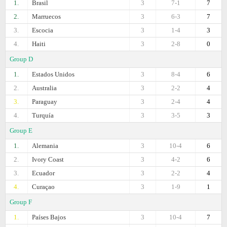
1.
Brasil
3
7-1
7
2.
Marruecos
3
6-3
7
3.
Escocia
3
1-4
3
4.
Haiti
3
2-8
0
Group D
1.
Estados Unidos
3
8-4
6
2.
Australia
3
2-2
4
3.
Paraguay
3
2-4
4
4.
Turquía
3
3-5
3
Group E
1.
Alemania
3
10-4
6
2.
Ivory Coast
3
4-2
6
3.
Ecuador
3
2-2
4
4.
Curaçao
3
1-9
1
Group F
1.
Países Bajos
3
10-4
7