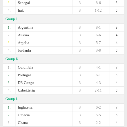
3.
Senegal
3
8-6
3
4.
Irak
3
1-12
0
Group J
1.
Argentina
3
8-1
9
2.
Austria
3
6-6
4
3.
Argelia
3
5-7
4
4.
Jordania
3
3-8
0
Group K
1.
Colombia
3
4-1
7
2.
Portugal
3
6-1
5
3.
DR Congo
3
4-3
4
4.
Uzbekistán
3
2-11
0
Group L
1.
Inglaterra
3
6-2
7
2.
Croacia
3
5-5
6
3.
Ghana
3
2-2
4