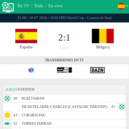
En TV
|
Todo
|
En vivo
21:00 / 10.07.2026 / 2026 FIFA World Cup - Cuartos de final
2:1
España
Bélgica
[ 1:1 ]
TRANSMISIONES EN TV
JUEGO
EVENTOS
30'
RUIZ FABIAN
DE KETELAERE CHARLES (CASTAGNE TIMOTHY)
41'
43'
CUBARSI PAU
55'
TORRES FERRAN