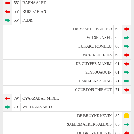
55'
BAENA ALEX
55'
RUIZ FABIAN
55'
PEDRI
TROSSARD LEANDRO
60'
WITSEL AXEL
60'
LUKAKU ROMELU
60'
VANAKEN HANS
60'
DE CUYPER MAXIM
61'
SEYS JOAQUIN
61'
LAMMENS SENNE
71'
COURTOIS THIBAUT
71'
79'
OYARZABAL MIKEL
79'
WILLIAMS NICO
DE BRUYNE KEVIN
85'
SAELEMAEKERS ALEXIS
86'
DE BRUYNE KEVIN
86'