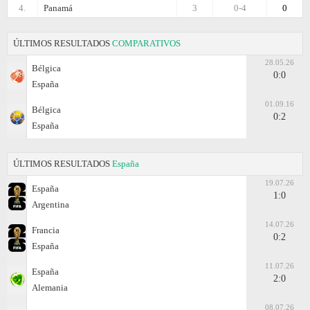
4.
Panamá
3
0-4
0
ÚLTIMOS RESULTADOS
COMPARATIVOS
28.05.26
Bélgica
0:0
España
01.09.16
Bélgica
0:2
España
ÚLTIMOS RESULTADOS
España
19.07.26
España
1:0
Argentina
14.07.26
Francia
0:2
España
11.07.26
España
2:0
Alemania
08.07.26