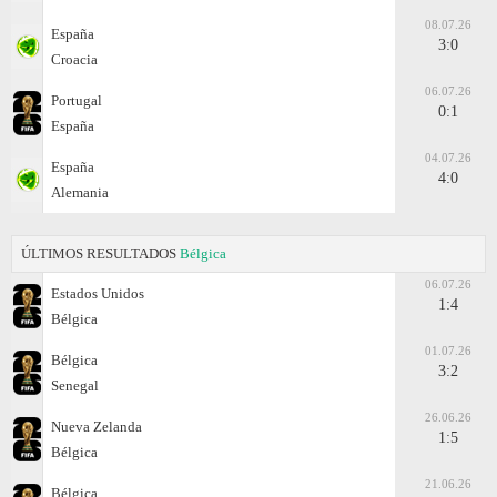
08.07.26
España
3:0
Croacia
06.07.26
Portugal
0:1
España
04.07.26
España
4:0
Alemania
ÚLTIMOS RESULTADOS
Bélgica
06.07.26
Estados Unidos
1:4
Bélgica
01.07.26
Bélgica
3:2
Senegal
26.06.26
Nueva Zelanda
1:5
Bélgica
21.06.26
Bélgica