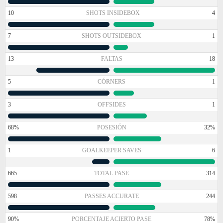
10
SHOTS INSIDEBOX
4
7
SHOTS OUTSIDEBOX
1
13
FALTAS
18
5
CÓRNERS
1
3
OFFSIDES
1
68%
POSESIÓN
32%
1
GOALKEEPER SAVES
6
665
TOTAL PASE
314
598
PASSES ACCURATE
244
90%
PORCENTAJE ACIERTO PASE
78%