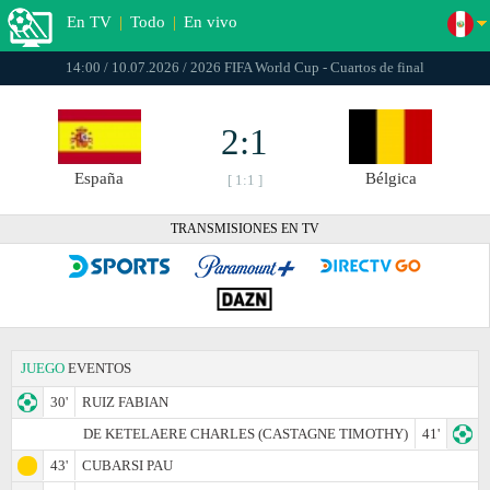
En TV
|
Todo
|
En vivo
14:00 / 10.07.2026 / 2026 FIFA World Cup - Cuartos de final
2:1
España
Bélgica
[ 1:1 ]
TRANSMISIONES EN TV
JUEGO
EVENTOS
30'
RUIZ FABIAN
DE KETELAERE CHARLES (CASTAGNE TIMOTHY)
41'
43'
CUBARSI PAU