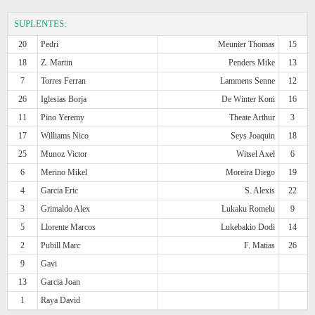
SUPLENTES:
20
Pedri
Meunier Thomas
15
18
Z. Martin
Penders Mike
13
7
Torres Ferran
Lammens Senne
12
26
Iglesias Borja
De Winter Koni
16
11
Pino Yeremy
Theate Arthur
3
17
Williams Nico
Seys Joaquin
18
25
Munoz Victor
Witsel Axel
6
6
Merino Mikel
Moreira Diego
19
4
Garcia Eric
S. Alexis
22
3
Grimaldo Alex
Lukaku Romelu
9
5
Llorente Marcos
Lukebakio Dodi
14
2
Pubill Marc
F. Matias
26
9
Gavi
13
Garcia Joan
1
Raya David