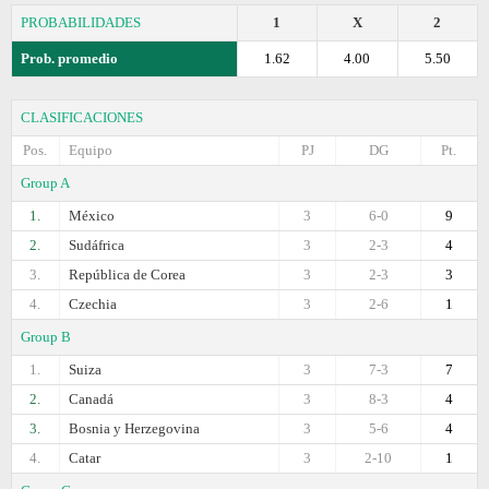
PROBABILIDADES
1
X
2
Prob. promedio
1.62
4.00
5.50
CLASIFICACIONES
Pos.
Equipo
PJ
DG
Pt.
Group A
1.
México
3
6-0
9
2.
Sudáfrica
3
2-3
4
3.
República de Corea
3
2-3
3
4.
Czechia
3
2-6
1
Group B
1.
Suiza
3
7-3
7
2.
Canadá
3
8-3
4
3.
Bosnia y Herzegovina
3
5-6
4
4.
Catar
3
2-10
1