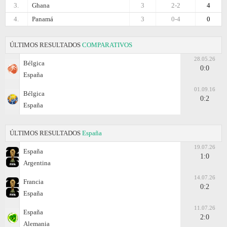
3.
Ghana
3
2-2
4
4.
Panamá
3
0-4
0
ÚLTIMOS RESULTADOS
COMPARATIVOS
28.05.26
Bélgica
0:0
España
01.09.16
Bélgica
0:2
España
ÚLTIMOS RESULTADOS
España
19.07.26
España
1:0
Argentina
14.07.26
Francia
0:2
España
11.07.26
España
2:0
Alemania