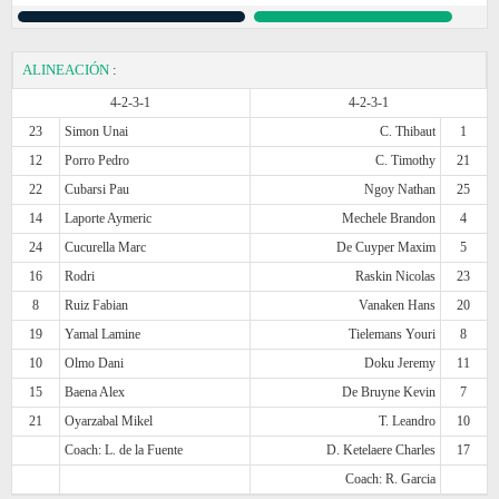
ALINEACIÓN
:
4-2-3-1
4-2-3-1
23
Simon Unai
C. Thibaut
1
12
Porro Pedro
C. Timothy
21
22
Cubarsi Pau
Ngoy Nathan
25
14
Laporte Aymeric
Mechele Brandon
4
24
Cucurella Marc
De Cuyper Maxim
5
16
Rodri
Raskin Nicolas
23
8
Ruiz Fabian
Vanaken Hans
20
19
Yamal Lamine
Tielemans Youri
8
10
Olmo Dani
Doku Jeremy
11
15
Baena Alex
De Bruyne Kevin
7
21
Oyarzabal Mikel
T. Leandro
10
Coach: L. de la Fuente
D. Ketelaere Charles
17
Coach: R. Garcia