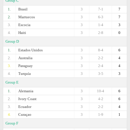
Group C
1.
Brasil
3
7-1
7
2.
Marruecos
3
6-3
7
3.
Escocia
3
1-4
3
4.
Haiti
3
2-8
0
Group D
1.
Estados Unidos
3
8-4
6
2.
Australia
3
2-2
4
3.
Paraguay
3
2-4
4
4.
Turquía
3
3-5
3
Group E
1.
Alemania
3
10-4
6
2.
Ivory Coast
3
4-2
6
3.
Ecuador
3
2-2
4
4.
Curaçao
3
1-9
1
Group F