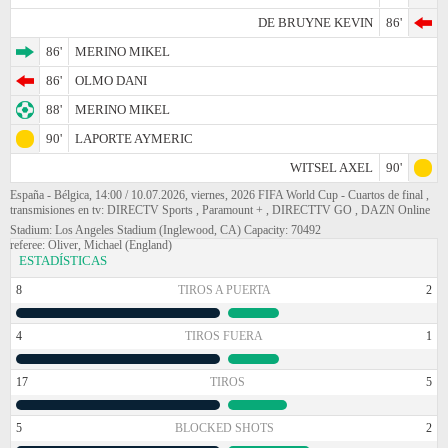
DE BRUYNE KEVIN
86'
86'
MERINO MIKEL
86'
OLMO DANI
88'
MERINO MIKEL
90'
LAPORTE AYMERIC
WITSEL AXEL
90'
España - Bélgica, 14:00 / 10.07.2026, viernes, 2026 FIFA World Cup - Cuartos de final ,
transmisiones en tv: DIRECTV Sports , Paramount + , DIRECTTV GO , DAZN Online
Stadium: Los Angeles Stadium (Inglewood, CA) Capacity: 70492
referee: Oliver, Michael (England)
ESTADÍSTICAS
8
TIROS A PUERTA
2
4
TIROS FUERA
1
17
TIROS
5
5
BLOCKED SHOTS
2