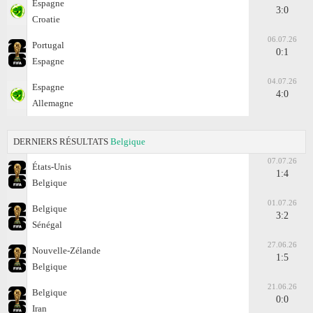
Espagne
3:0
Croatie
06.07.26
Portugal
0:1
Espagne
04.07.26
Espagne
4:0
Allemagne
DERNIERS RÉSULTATS
Belgique
07.07.26
États-Unis
1:4
Belgique
01.07.26
Belgique
3:2
Sénégal
27.06.26
Nouvelle-Zélande
1:5
Belgique
21.06.26
Belgique
0:0
Iran