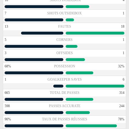
7
SHOTS OUTSIDEBOX
1
13
FAUTES
18
5
CORNERS
1
3
OFFSIDES
1
68%
POSSESSION
32%
1
GOALKEEPER SAVES
6
665
TOTAL DE PASSES
314
598
PASSES ACCURATE
244
90%
TAUX DE PASSES RÉUSSIES
78%