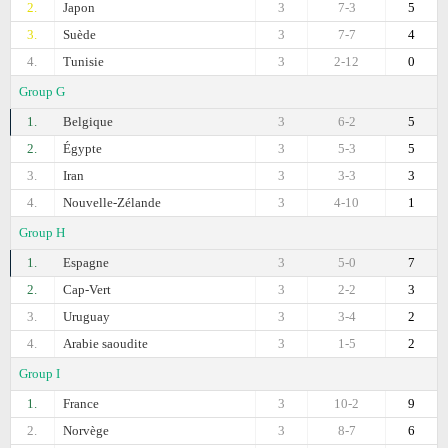
2.
Japon
3
7-3
5
3.
Suède
3
7-7
4
4.
Tunisie
3
2-12
0
Group G
1.
Belgique
3
6-2
5
2.
Égypte
3
5-3
5
3.
Iran
3
3-3
3
4.
Nouvelle-Zélande
3
4-10
1
Group H
1.
Espagne
3
5-0
7
2.
Cap-Vert
3
2-2
3
3.
Uruguay
3
3-4
2
4.
Arabie saoudite
3
1-5
2
Group I
1.
France
3
10-2
9
2.
Norvège
3
8-7
6