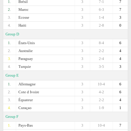
1.
Brésil
3
7-1
7
2.
Maroc
3
6-3
7
3.
Ecosse
3
1-4
3
4.
Haiti
3
2-8
0
Group D
1.
États-Unis
3
8-4
6
2.
Australie
3
2-2
4
3.
Paraguay
3
2-4
4
4.
Turquie
3
3-5
3
Group E
1.
Allemagne
3
10-4
6
2.
Cоte d Ivoire
3
4-2
6
3.
Équateur
3
2-2
4
4.
Curaçao
3
1-9
1
Group F
1.
Pays-Bas
3
10-4
7