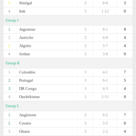
3.
Sénégal
3
8-6
3
4.
Irak
3
1-12
0
Group J
1.
Argentine
3
8-1
9
2.
Autriche
3
6-6
4
3.
Algérie
3
5-7
4
4.
Jordan
3
3-8
0
Group K
1.
Colombie
3
4-1
7
2.
Portugal
3
6-1
5
3.
DR Congo
3
4-3
4
4.
Ouzbékistan
3
2-11
0
Group L
1.
Angleterre
3
6-2
7
2.
Croatie
3
5-5
6
3.
Ghana
3
2-2
4