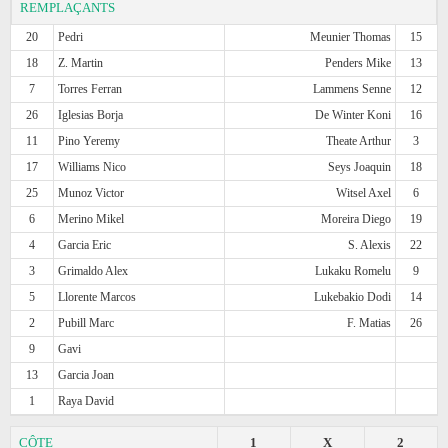
REMPLAÇANTS
20
Pedri
Meunier Thomas
15
18
Z. Martin
Penders Mike
13
7
Torres Ferran
Lammens Senne
12
26
Iglesias Borja
De Winter Koni
16
11
Pino Yeremy
Theate Arthur
3
17
Williams Nico
Seys Joaquin
18
25
Munoz Victor
Witsel Axel
6
6
Merino Mikel
Moreira Diego
19
4
Garcia Eric
S. Alexis
22
3
Grimaldo Alex
Lukaku Romelu
9
5
Llorente Marcos
Lukebakio Dodi
14
2
Pubill Marc
F. Matias
26
9
Gavi
13
Garcia Joan
1
Raya David
CÔTE
1
X
2