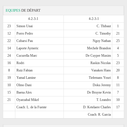
EQUIPES
DE DÉPART
4-2-3-1
4-2-3-1
23
Simon Unai
C. Thibaut
1
12
Porro Pedro
C. Timothy
21
22
Cubarsi Pau
Ngoy Nathan
25
14
Laporte Aymeric
Mechele Brandon
4
24
Cucurella Marc
De Cuyper Maxim
5
16
Rodri
Raskin Nicolas
23
8
Ruiz Fabian
Vanaken Hans
20
19
Yamal Lamine
Tielemans Youri
8
10
Olmo Dani
Doku Jeremy
11
15
Baena Alex
De Bruyne Kevin
7
21
Oyarzabal Mikel
T. Leandro
10
Coach: L. de la Fuente
D. Ketelaere Charles
17
Coach: R. Garcia