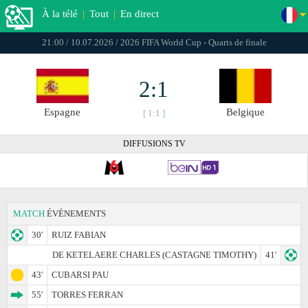
À la télé
|
Tout
|
En direct
21:00 / 10.07.2026 / 2026 FIFA World Cup - Quarts de finale
2:1
Espagne
Belgique
[ 1:1 ]
DIFFUSIONS TV
MATCH
ÉVÈNEMENTS
30'
RUIZ FABIAN
DE KETELAERE CHARLES (CASTAGNE TIMOTHY)
41'
43'
CUBARSI PAU
55'
TORRES FERRAN