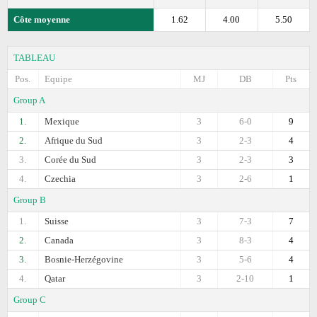
Côte moyenne
1.62
4.00
5.50
TABLEAU
Pos.
Equipe
MJ
DB
Pts
Group A
1.
Mexique
3
6-0
9
2.
Afrique du Sud
3
2-3
4
3.
Corée du Sud
3
2-3
3
4.
Czechia
3
2-6
1
Group B
1.
Suisse
3
7-3
7
2.
Canada
3
8-3
4
3.
Bosnie-Herzégovine
3
5-6
4
4.
Qatar
3
2-10
1
Group C