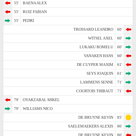
55'
BAENA ALEX
55'
RUIZ FABIAN
55'
PEDRI
TROSSARD LEANDRO
60'
WITSEL AXEL
60'
LUKAKU ROMELU
60'
VANAKEN HANS
60'
DE CUYPER MAXIM
61'
SEYS JOAQUIN
61'
LAMMENS SENNE
71'
COURTOIS THIBAUT
71'
79'
OYARZABAL MIKEL
79'
WILLIAMS NICO
DE BRUYNE KEVIN
85'
SAELEMAEKERS ALEXIS
86'
DE BRUYNE KEVIN
86'