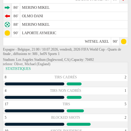
86'
MERINO MIKEL
86'
OLMO DANI
88'
MERINO MIKEL
90'
LAPORTE AYMERIC
WITSEL AXEL
90'
Espagne - Belgique, 21:00 / 10.07.2026, vendredi, 2026 FIFA World Cup - Quarts de
finale , diffusions tv: M6 , beIN Sports 1
Stadium: Los Angeles Stadium (Inglewood, CA) Capacity: 70492
referee: Oliver, Michael (England)
STATISTIQUES
8
TIRS CADRÉS
2
4
TIRS NON CADRÉS
1
17
TIRS
5
5
BLOCKED SHOTS
2
10
SHOTS INSIDEBOX
4