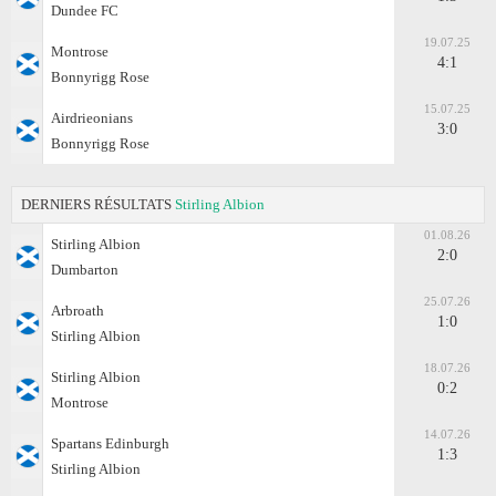
Dundee FC
19.07.25
Montrose
4:1
Bonnyrigg Rose
15.07.25
Airdrieonians
3:0
Bonnyrigg Rose
DERNIERS RÉSULTATS
Stirling Albion
01.08.26
Stirling Albion
2:0
Dumbarton
25.07.26
Arbroath
1:0
Stirling Albion
18.07.26
Stirling Albion
0:2
Montrose
14.07.26
Spartans Edinburgh
1:3
Stirling Albion