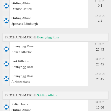
11.07.26
Stirling Albion
0:1
Dundee United
02.05.26
Stirling Albion
2:2
Spartans Edinburgh
PROCHAINS MATCHS
Bonnyrigg Rose
11.08.26
Bonnyrigg Rose
20:45
Annan Athletic
08.09.26
East Kilbride
20:45
Bonnyrigg Rose
22.09.26
Bonnyrigg Rose
20:45
Airdrieonians
PROCHAINS MATCHS
Stirling Albion
08.08.26
Kelty Hearts
16:00
Stirling Albion