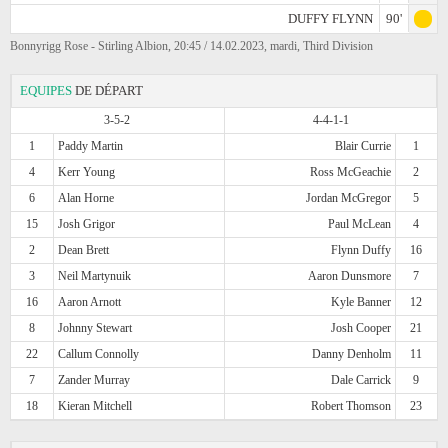
DUFFY FLYNN
90'
Bonnyrigg Rose - Stirling Albion, 20:45 / 14.02.2023, mardi, Third Division
EQUIPES
DE DÉPART
3-5-2
4-4-1-1
1
Paddy Martin
Blair Currie
1
4
Kerr Young
Ross McGeachie
2
6
Alan Horne
Jordan McGregor
5
15
Josh Grigor
Paul McLean
4
2
Dean Brett
Flynn Duffy
16
3
Neil Martynuik
Aaron Dunsmore
7
16
Aaron Arnott
Kyle Banner
12
8
Johnny Stewart
Josh Cooper
21
22
Callum Connolly
Danny Denholm
11
7
Zander Murray
Dale Carrick
9
18
Kieran Mitchell
Robert Thomson
23