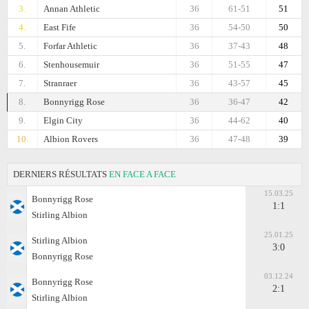
3.
Annan Athletic
36
61-51
51
4.
East Fife
36
54-50
50
5.
Forfar Athletic
36
37-43
48
6.
Stenhousemuir
36
51-55
47
7.
Stranraer
36
43-57
45
8.
Bonnyrigg Rose
36
36-47
42
9.
Elgin City
36
44-62
40
10.
Albion Rovers
36
47-48
39
DERNIERS RÉSULTATS
EN FACE A FACE
15.03.25
Bonnyrigg Rose
1:1
Stirling Albion
25.01.25
Stirling Albion
3:0
Bonnyrigg Rose
03.12.24
Bonnyrigg Rose
2:1
Stirling Albion