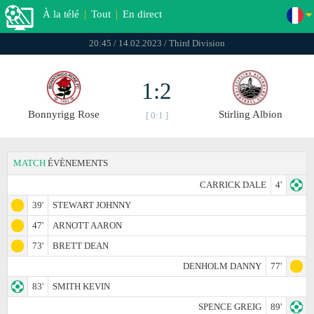
À la télé
|
Tout
|
En direct
20:45 / 14.02.2023 / Third Division
1:2
Bonnyrigg Rose
Stirling Albion
[ 0:1 ]
MATCH
ÉVÈNEMENTS
CARRICK DALE
4'
39'
STEWART JOHNNY
47'
ARNOTT AARON
73'
BRETT DEAN
DENHOLM DANNY
77'
83'
SMITH KEVIN
SPENCE GREIG
89'