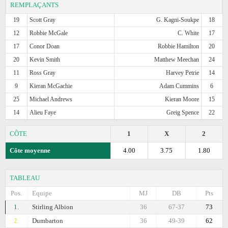
REMPLAÇANTS
19
Scott Gray
G. Kagni-Soukpe
18
12
Robbie McGale
C. White
17
17
Conor Doan
Robbie Hamilton
20
20
Kevin Smith
Matthew Meechan
24
11
Ross Gray
Harvey Petrie
14
9
Kieran McGachie
Adam Cummins
6
25
Michael Andrews
Kieran Moore
15
14
Alieu Faye
Greig Spence
22
CÔTE
1
X
2
Côte moyenne
4.00
3.75
1.80
TABLEAU
Pos.
Equipe
MJ
DB
Pts
1.
Stirling Albion
36
67-37
73
2.
Dumbarton
36
49-39
62