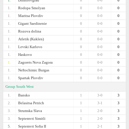
1.
Dimitrovgrad
0
0-0
0
1.
Rodopa Smolyan
0
0-0
0
1.
Maritsa Plovdiv
0
0-0
0
1.
Gigant Saedinenie
0
0-0
0
1.
Rozova dolina
0
0-0
0
1.
Atletik (Kuklen)
0
0-0
0
1.
Levski Karlovo
0
0-0
0
1.
Haskovo
0
0-0
0
1.
Zagorets Nova Zagora
0
0-0
0
1.
Neftochimic Burgas
0
0-0
0
1.
Spartak Plovdiv
0
0-0
0
Group South West
1.
Bansko
1
3-0
3
2.
Belasitsa Petrich
1
3-1
3
3.
Strumska Slava
1
2-0
3
3.
Septemvri Simitli
1
2-0
3
5.
Septemvri Sofia II
1
2-1
3