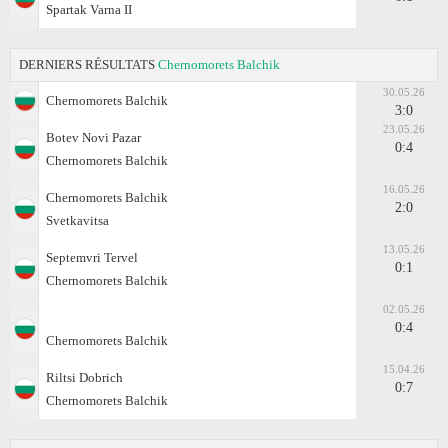
Spartak Varna II
DERNIERS RÉSULTATS
Chernomorets Balchik
30.05.26
Chernomorets Balchik
3:0
23.05.26
Botev Novi Pazar
0:4
Chernomorets Balchik
16.05.26
Chernomorets Balchik
2:0
Svetkavitsa
13.05.26
Septemvri Tervel
0:1
Chernomorets Balchik
02.05.26
0:4
Chernomorets Balchik
15.04.26
Riltsi Dobrich
0:7
Chernomorets Balchik