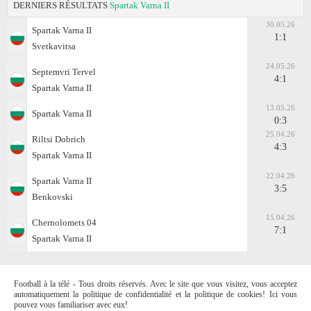
DERNIERS RÉSULTATS
Spartak Varna II
30.05.26
Spartak Varna II
1:1
Svetkavitsa
24.05.26
Septemvri Tervel
4:1
Spartak Varna II
13.05.26
Spartak Varna II
0:3
25.04.26
Riltsi Dobrich
4:3
Spartak Varna II
22.04.26
Spartak Varna II
3:5
Benkovski
15.04.26
Chernolomets 04
7:1
Spartak Varna II
Football à la télé - Tous droits réservés. Avec le site que vous visitez, vous acceptez
automatiquement la politique de confidentialité et la politique de cookies! Ici vous
pouvez vous familiariser avec eux!