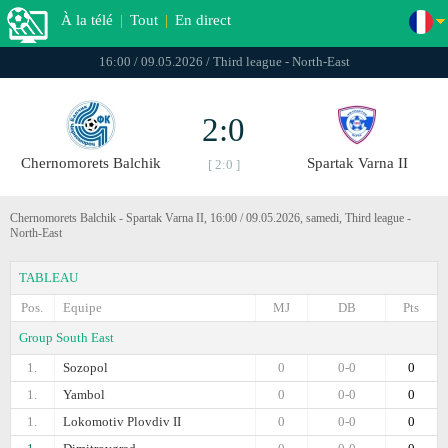
À la télé
|
Tout
|
En direct
16:00 / 09.05.2026 / Third league - North-East
2:0
Chernomorets Balchik
Spartak Varna II
[ 2:0 ]
Chernomorets Balchik - Spartak Varna II, 16:00 / 09.05.2026, samedi, Third league -
North-East
TABLEAU
Pos.
Equipe
MJ
DB
Pts
Group South East
1.
Sozopol
0
0-0
0
1.
Yambol
0
0-0
0
1.
Lokomotiv Plovdiv II
0
0-0
0