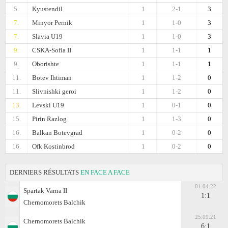
5.
Kyustendil
1
2-1
3
7.
Minyor Pernik
1
1-0
3
7.
Slavia U19
1
1-0
3
9.
CSKA-Sofiа II
1
1-1
1
9.
Oborishte
1
1-1
1
11.
Botev Ihtiman
1
1-2
0
11.
Slivnishki geroi
1
1-2
0
13.
Levski U19
1
0-1
0
15.
Pirin Razlog
1
1-3
0
16.
Balkan Botevgrad
1
0-2
0
16.
Ofk Kostinbrod
1
0-2
0
DERNIERS RÉSULTATS
EN FACE A FACE
01.04.22
Spartak Varna II
1:1
Chernomorets Balchik
25.09.21
Chernomorets Balchik
6:1