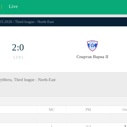
|
Live
05.2026 / Third league - North-East
2:0
Спартак Варна II
[ 2:0 ]
уббота, Third league - North-East
МС
РМ
Оч
1
4-2
3