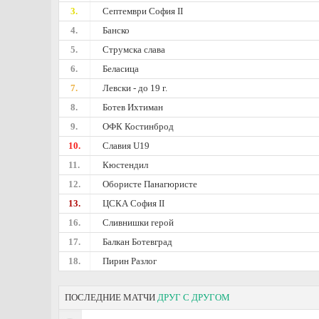
3.
Септември София II
4.
Банско
5.
Струмска слава
6.
Беласица
7.
Левски - дo 19 г.
8.
Ботев Ихтиман
9.
ОФК Костинброд
10.
Славия U19
11.
Кюстендил
12.
Обористе Панагюристе
13.
ЦСКА София II
16.
Сливнишки герой
17.
Балкан Ботевград
18.
Пирин Разлог
ПОСЛЕДНИЕ МАТЧИ
ДРУГ С ДРУГОМ