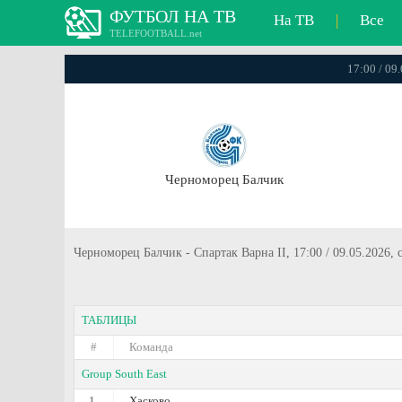
ФУТБОЛ НА ТВ
На ТВ
|
Все
TELEFOOTBALL.net
17:00 / 09.
Черноморец Балчик
Черноморец Балчик - Спартак Варна II, 17:00 / 09.05.2026, с
ТАБЛИЦЫ
#
Команда
Group South East
1.
Хасково