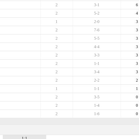
2
3-1
6
2
5-2
4
1
2-0
3
2
7-6
3
2
5-5
3
2
4-4
3
2
3-3
3
2
1-1
3
2
3-4
3
2
2-2
2
1
1-1
1
2
3-5
0
2
1-4
0
2
1-6
0
1:1