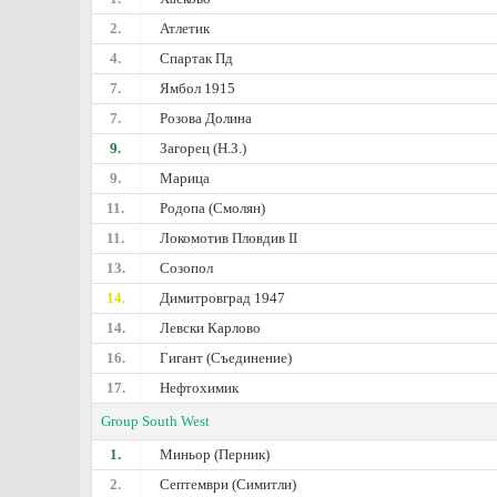
2.
Атлетик
4.
Спартак Пд
7.
Ямбол 1915
7.
Розова Долина
9.
Загорец (Н.З.)
9.
Марица
11.
Родопа (Смолян)
11.
Локомотив Пловдив II
13.
Созопол
14.
Димитровград 1947
14.
Левски Карлово
16.
Гигант (Съединение)
17.
Нефтохимик
Group South West
1.
Миньор (Перник)
2.
Септември (Симитли)