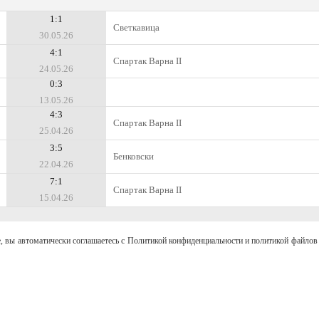
1:1
Светкавица
30.05.26
4:1
Спартак Варна II
24.05.26
0:3
13.05.26
4:3
Спартак Варна II
25.04.26
3:5
Бенковски
22.04.26
7:1
Спартак Варна II
15.04.26
, вы автоматически соглашаетесь с Политикой конфиденциальности и политикой файлов 