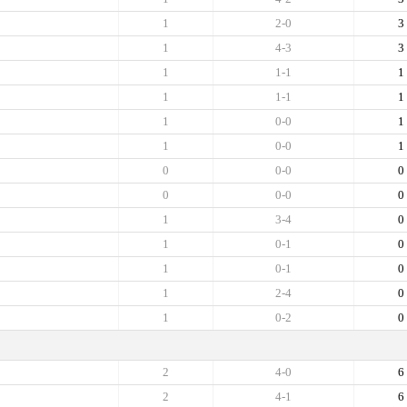
1
2-0
3
1
4-3
3
1
1-1
1
1
1-1
1
1
0-0
1
1
0-0
1
0
0-0
0
0
0-0
0
1
3-4
0
1
0-1
0
1
0-1
0
1
2-4
0
1
0-2
0
2
4-0
6
2
4-1
6