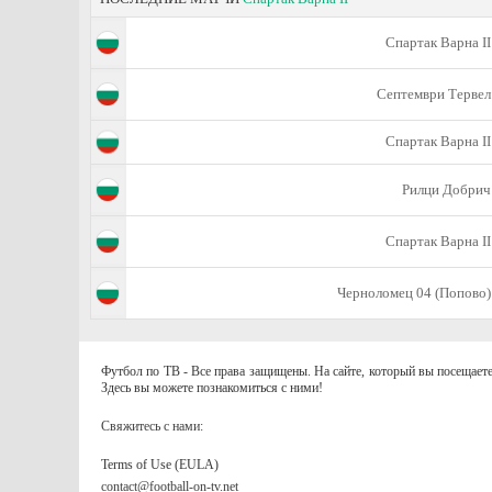
Спартак Варна II
Септември Тервел
Спартак Варна II
Рилци Добрич
Спартак Варна II
Черноломец 04 (Попово)
Футбол по ТВ - Все права защищены. На сайте, который вы посещаете
Здесь вы можете познакомиться с ними!
Свяжитесь с нами:
Terms of Use (EULA)
contact@football-on-tv.net