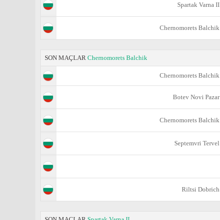
Spartak Varna II
Chernomorets Balchik
SON MAÇLAR
Chernomorets Balchik
Chernomorets Balchik
Botev Novi Pazar
Chernomorets Balchik
Septemvri Tervel
Riltsi Dobrich
SON MAÇLAR
Spartak Varna II