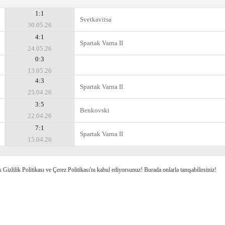
1:1
Svetkavitsa
30.05.26
4:1
Spartak Varna II
24.05.26
0:3
13.05.26
4:3
Spartak Varna II
25.04.26
3:5
Benkovski
22.04.26
7:1
Spartak Varna II
15.04.26
k Gizlilik Politikası ve Çerez Politikası'nı kabul ediyorsunuz! Burada onlarla tanışabilirsiniz!