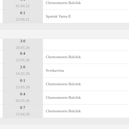
Chernomorets Balchik
01.04.22
6:1
Spartak Varna II
25.09.21
3:0
30.05.26
0:4
Chernomorets Balchik
23.05.26
2:0
Svetkavitsa
16.05.26
0:1
Chernomorets Balchik
13.05.26
0:4
Chernomorets Balchik
02.05.26
0:7
Chernomorets Balchik
15.04.26