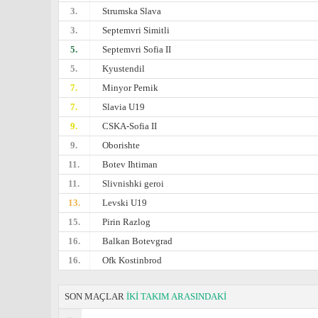
3.
Strumska Slava
3.
Septemvri Simitli
5.
Septemvri Sofia II
5.
Kyustendil
7.
Minyor Pernik
7.
Slavia U19
9.
CSKA-Sofiа II
9.
Oborishte
11.
Botev Ihtiman
11.
Slivnishki geroi
13.
Levski U19
15.
Pirin Razlog
16.
Balkan Botevgrad
16.
Ofk Kostinbrod
SON MAÇLAR
İKİ TAKIM ARASINDAKİ