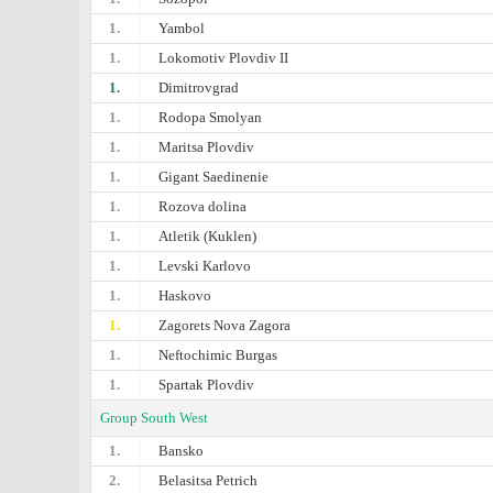
1.
Yambol
1.
Lokomotiv Plovdiv II
1.
Dimitrovgrad
1.
Rodopa Smolyan
1.
Maritsa Plovdiv
1.
Gigant Saedinenie
1.
Rozova dolina
1.
Atletik (Kuklen)
1.
Levski Karlovo
1.
Haskovo
1.
Zagorets Nova Zagora
1.
Neftochimic Burgas
1.
Spartak Plovdiv
Group South West
1.
Bansko
2.
Belasitsa Petrich