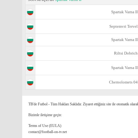
Spartak Varna II
Septemvri Tervel
Spartak Varna II
Riltsi Dobrich
Spartak Varna II
Chernolomets 04
TB'de Futbol - Tüm Hakları Saklıdır. Ziyaret ettiğiniz site ile otomatik olara
Bizimle iletişime geçin:
Terms of Use (EULA)
contact@football-on-tv.net