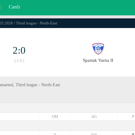
|
Canlı
05.2026 / Third league - North-East
2:0
Spartak Varna II
[ 2:0 ]
martesi̇, Third league - North-East
OM
AG
P
0
0-0
0