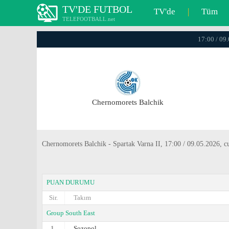
TV'DE FUTBOL
TV'de
|
Tüm
TELEFOOTBALL.net
17:00 / 09.
Chernomorets Balchik
Chernomorets Balchik - Spartak Varna II, 17:00 / 09.05.2026, cu
PUAN DURUMU
Sir.
Takım
Group South East
1.
Sozopol