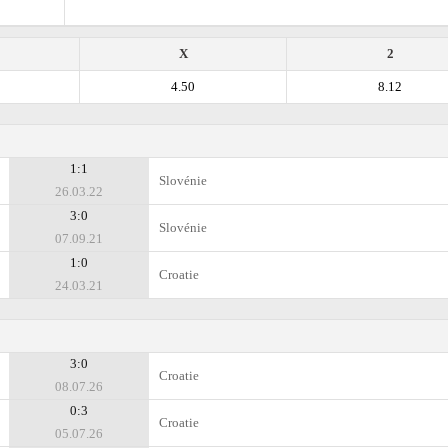
X
2
4.50
8.12
1:1
Slovénie
26.03.22
3:0
Slovénie
07.09.21
1:0
Croatie
24.03.21
3:0
Croatie
08.07.26
0:3
Croatie
05.07.26