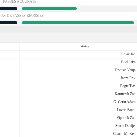
PASSES ACCURATE
UX DE PASSES RÉUSSIES
4-4-2
Oblak Jan
Bijol Jaka
Drkusic Vanja
Janza Erik
Begic Tjas
Karnicnik Zan
G. Cerin Adam
Lovric Sandi
Vipotnik Zan
Sturm Danijel
Coach: M. Kek