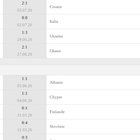
2:1
Croatie
03.07.26
0:0
Italie
02.07.26
1:3
Ukraine
29.06.26
2:1
Ghana
27.06.26
1:1
Albanie
05.06.26
1:1
Chypre
04.06.26
0:1
Finlande
31.03.26
0:4
Slovénie
31.03.26
0:3