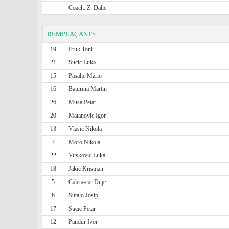
Coach: Z. Dalic
REMPLAÇANTS
19
Fruk Toni
21
Sucic Luka
15
Pasalic Mario
16
Baturina Martin
26
Musa Petar
20
Matanovic Igor
13
Vlasic Nikola
7
Moro Nikola
22
Vuskovic Luka
18
Jakic Kristijan
5
Caleta-car Duje
6
Sutalo Josip
17
Sucic Petar
12
Pandur Ivor