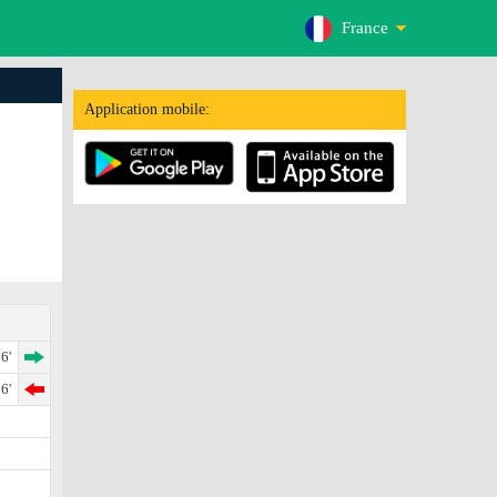
France
Application mobile:
6'
6'