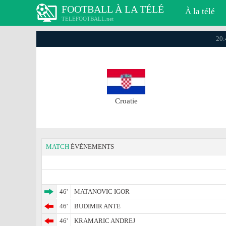
FOOTBALL À LA TÉLÉ
À la télé
TELEFOOTBALL.net
20:
Croatie
MATCH
ÉVÈNEMENTS
46'
MATANOVIC IGOR
46'
BUDIMIR ANTE
46'
KRAMARIC ANDREJ