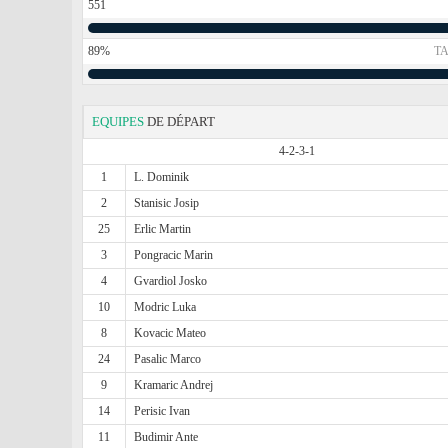
551
89%
TA
EQUIPES
DE DÉPART
4-2-3-1
1
L. Dominik
2
Stanisic Josip
25
Erlic Martin
3
Pongracic Marin
4
Gvardiol Josko
10
Modric Luka
8
Kovacic Mateo
24
Pasalic Marco
9
Kramaric Andrej
14
Perisic Ivan
11
Budimir Ante