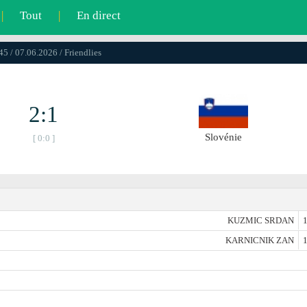
|
Tout
|
En direct
45 / 07.06.2026 / Friendlies
2:1
Slovénie
[ 0:0 ]
KUZMIC SRDAN
1
KARNICNIK ZAN
1