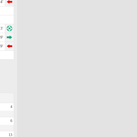
4'
3'
9'
9'
4
6
13