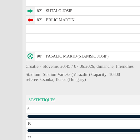
82'
SUTALO JOSIP
82'
ERLIC MARTIN
90'
PASALIC MARIO (STANISIC JOSIP)
Croatie - Slovénie, 20:45 / 07.06.2026, dimanche, Friendlies
Stadium: Stadion Varteks (Varazdin) Capacity: 10800
referee: Csonka, Bence (Hungary)
STATISTIQUES
6
10
22