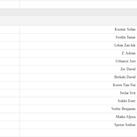
Kuzmic Srdan
Svetlin Tamar
Leban Zan-luk
Z. Adrian
Urbancic Jost
Zec David
Brekalo David
Koren Tian Nai
Seslar Svit
Sokler Ester
Verbic Benjamin
Matko Aljosa
Sporar Andraz