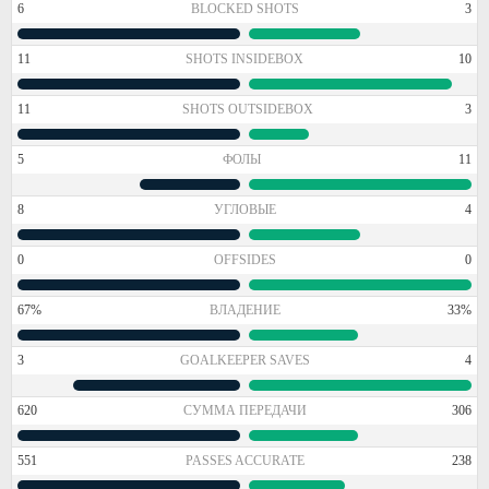
6
BLOCKED SHOTS
3
11
SHOTS INSIDEBOX
10
11
SHOTS OUTSIDEBOX
3
5
ФОЛЫ
11
8
УГЛОВЫЕ
4
0
OFFSIDES
0
67%
ВЛАДЕНИЕ
33%
3
GOALKEEPER SAVES
4
620
СУММА ПЕРЕДАЧИ
306
551
PASSES ACCURATE
238