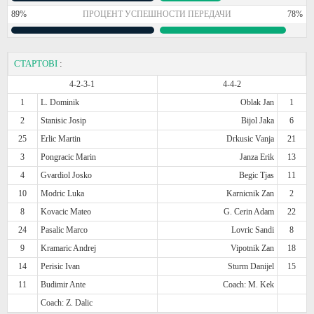
89%
ПРОЦЕНТ УСПЕШНОСТИ ПЕРЕДАЧИ
78%
СТАРТОВІ
:
4-2-3-1
4-4-2
1
L. Dominik
Oblak Jan
1
2
Stanisic Josip
Bijol Jaka
6
25
Erlic Martin
Drkusic Vanja
21
3
Pongracic Marin
Janza Erik
13
4
Gvardiol Josko
Begic Tjas
11
10
Modric Luka
Karnicnik Zan
2
8
Kovacic Mateo
G. Cerin Adam
22
24
Pasalic Marco
Lovric Sandi
8
9
Kramaric Andrej
Vipotnik Zan
18
14
Perisic Ivan
Sturm Danijel
15
11
Budimir Ante
Coach: M. Kek
Coach: Z. Dalic