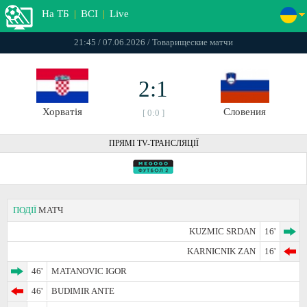
На ТБ
|
ВСІ
|
Live
21:45 / 07.06.2026 / Товарищеские матчи
2:1
Хорватія
Словения
[ 0:0 ]
ПРЯМІ TV-ТРАНСЛЯЦІЇ
ПОДІЇ
МАТЧ
KUZMIC SRDAN
16'
KARNICNIK ZAN
16'
46'
MATANOVIC IGOR
46'
BUDIMIR ANTE