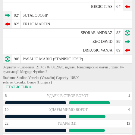
BEGIC TJAS
64'
82'
SUTALO JOSIP
82'
ERLIC MARTIN
SPORAR ANDRAZ
83'
ZEC DAVID
89'
DRKUSIC VANJA
89'
90'
PASALIC MARIO (STANISIC JOSIP)
Хорватія - Словения, 21:45 / 07.06.2026, неділя, Товарищеские матчи , прямі tv-
трансляції: Megogo Футбол 2
Stadium: Stadion Varteks (Varazdin) Capacity: 10800
referee: Csonka, Bence (Hungary)
СТАТИСТИКА
6
УДАРЫ В СТВОР ВОРОТ
4
10
УДАРЫ МИМО ВОРОТ
6
22
УДАРЫ З.И.
13