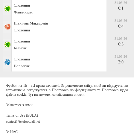
31.03.26
Словения
0:1
Финляндия
31.03.26
Північна Македонія
0:4
Словения
31.03.26
Словения
0:3
Бельгия
31.03.26
Словения
2:0
Норвегия
Футбол на ТБ - всі права захищені. За допомогою сайту, який ви відвідуєте, ви
автоматично погоджуєтеся з Політикою конфіденційності та Політикою щодо
файлів cookie. Тут ви можете познайомитися з ними!
Зв'яжіться з нами:
Terms of Use (EULA)
contact@telefootball.net
За НАС