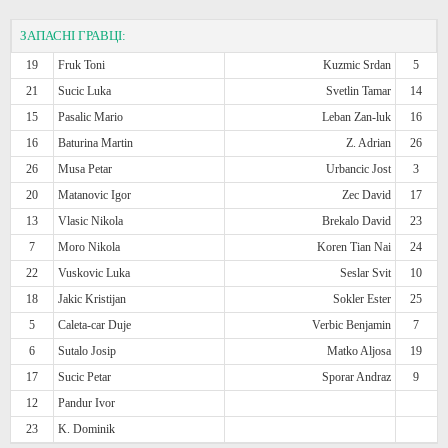
ЗАПАСНІ ГРАВЦІ:
19
Fruk Toni
Kuzmic Srdan
5
21
Sucic Luka
Svetlin Tamar
14
15
Pasalic Mario
Leban Zan-luk
16
16
Baturina Martin
Z. Adrian
26
26
Musa Petar
Urbancic Jost
3
20
Matanovic Igor
Zec David
17
13
Vlasic Nikola
Brekalo David
23
7
Moro Nikola
Koren Tian Nai
24
22
Vuskovic Luka
Seslar Svit
10
18
Jakic Kristijan
Sokler Ester
25
5
Caleta-car Duje
Verbic Benjamin
7
6
Sutalo Josip
Matko Aljosa
19
17
Sucic Petar
Sporar Andraz
9
12
Pandur Ivor
23
K. Dominik