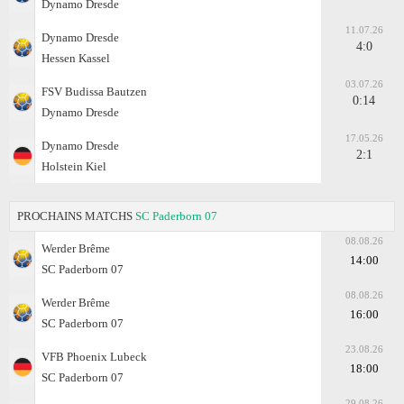
Dynamo Dresde
11.07.26
Dynamo Dresde
4:0
Hessen Kassel
03.07.26
FSV Budissa Bautzen
0:14
Dynamo Dresde
17.05.26
Dynamo Dresde
2:1
Holstein Kiel
PROCHAINS MATCHS
SC Paderborn 07
08.08.26
Werder Brême
14:00
SC Paderborn 07
08.08.26
Werder Brême
16:00
SC Paderborn 07
23.08.26
VFB Phoenix Lubeck
18:00
SC Paderborn 07
29.08.26