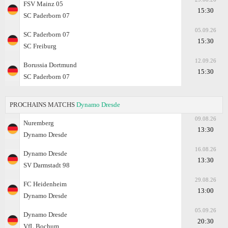
FSV Mainz 05
15:30
SC Paderborn 07
05.09.26
SC Paderborn 07
15:30
SC Freiburg
12.09.26
Borussia Dortmund
15:30
SC Paderborn 07
PROCHAINS MATCHS
Dynamo Dresde
09.08.26
Nuremberg
13:30
Dynamo Dresde
16.08.26
Dynamo Dresde
13:30
SV Darmstadt 98
29.08.26
FC Heidenheim
13:00
Dynamo Dresde
05.09.26
Dynamo Dresde
20:30
VfL Bochum