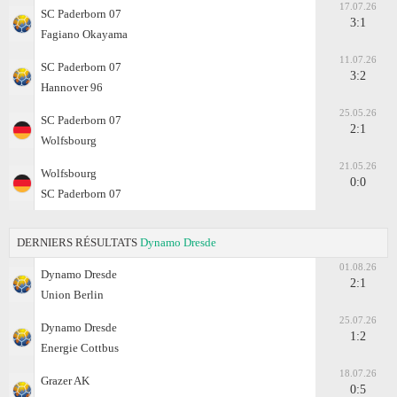
17.07.26
SC Paderborn 07
3:1
Fagiano Okayama
11.07.26
SC Paderborn 07
3:2
Hannover 96
25.05.26
SC Paderborn 07
2:1
Wolfsbourg
21.05.26
Wolfsbourg
0:0
SC Paderborn 07
DERNIERS RÉSULTATS
Dynamo Dresde
01.08.26
Dynamo Dresde
2:1
Union Berlin
25.07.26
Dynamo Dresde
1:2
Energie Cottbus
18.07.26
Grazer AK
0:5