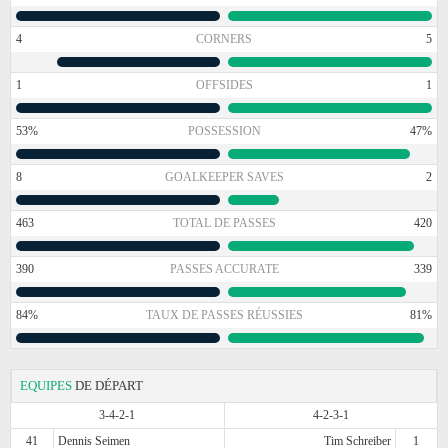
4
CORNERS
5
1
OFFSIDES
1
53%
POSSESSION
47%
8
GOALKEEPER SAVES
2
463
TOTAL DE PASSES
420
390
PASSES ACCURATE
339
84%
TAUX DE PASSES RÉUSSIES
81%
EQUIPES
DE DÉPART
3-4-2-1
4-2-3-1
41
Dennis Seimen
Tim Schreiber
1