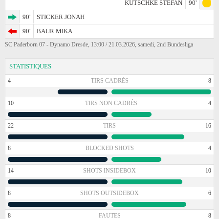
KUTSCHKE STEFAN
90'
90'
STICKER JONAH
90'
BAUR MIKA
SC Paderborn 07 - Dynamo Dresde, 13:00 / 21.03.2026, samedi, 2nd Bundesliga
STATISTIQUES
4
TIRS CADRÉS
8
10
TIRS NON CADRÉS
4
22
TIRS
16
8
BLOCKED SHOTS
4
14
SHOTS INSIDEBOX
10
8
SHOTS OUTSIDEBOX
6
8
FAUTES
8