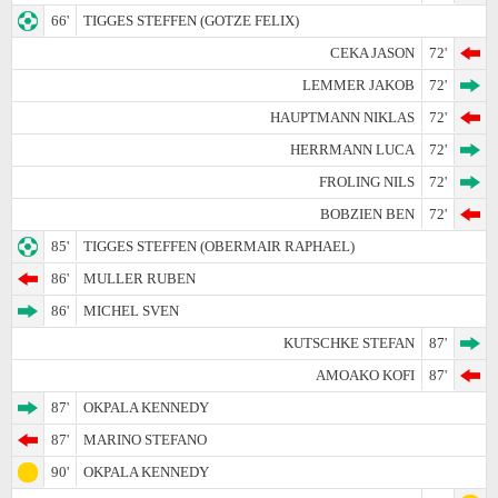
66'
TIGGES STEFFEN (GOTZE FELIX)
CEKA JASON
72'
LEMMER JAKOB
72'
HAUPTMANN NIKLAS
72'
HERRMANN LUCA
72'
FROLING NILS
72'
BOBZIEN BEN
72'
85'
TIGGES STEFFEN (OBERMAIR RAPHAEL)
86'
MULLER RUBEN
86'
MICHEL SVEN
KUTSCHKE STEFAN
87'
AMOAKO KOFI
87'
87'
OKPALA KENNEDY
87'
MARINO STEFANO
90'
OKPALA KENNEDY