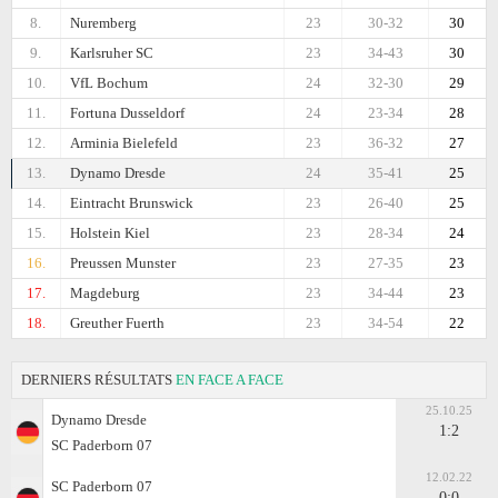
8.
Nuremberg
23
30-32
30
9.
Karlsruher SC
23
34-43
30
10.
VfL Bochum
24
32-30
29
11.
Fortuna Dusseldorf
24
23-34
28
12.
Arminia Bielefeld
23
36-32
27
13.
Dynamo Dresde
24
35-41
25
14.
Eintracht Brunswick
23
26-40
25
15.
Holstein Kiel
23
28-34
24
16.
Preussen Munster
23
27-35
23
17.
Magdeburg
23
34-44
23
18.
Greuther Fuerth
23
34-54
22
DERNIERS RÉSULTATS
EN FACE A FACE
25.10.25
Dynamo Dresde
1:2
SC Paderborn 07
12.02.22
SC Paderborn 07
0:0