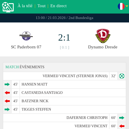
À la télé
|
Tout
|
En direct
13:00 / 21.03.2026 / 2nd Bundesliga
2:1
SC Paderborn 07
Dynamo Dresde
[ 0:1 ]
MATCH
ÉVÈNEMENTS
VERMEIJ VINCENT (STERNER JONAS)
32'
45'
HANSEN MATT
45'
CASTANEDA SANTIAGO
45'
BATZNER NICK
45'
TIGGES STEFFEN
DAFERNER CHRISTOPH
60'
VERMEIJ VINCENT
60'