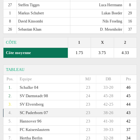
27
Steffen Tigges
Luca Herrmann
8
1
Markus Schubert
Lukas Boeder
29
8
David Kinsombi
Nils Froeling
16
26
Sebastian Klaas
D. Mesenholer
37
CÔTE
1
X
2
Côte moyenne
1.75
3.75
4.33
TABLEAU
Pos.
Equipe
MJ
DB
Pts
1.
Schalke 04
23
33-20
46
2.
SV Darmstadt 98
24
45-28
45
3.
SV Elversberg
23
42-25
44
4.
SC Paderborn 07
23
38-26
43
5.
Hannover 96
23
41-30
42
6.
FC Kaiserslautern
23
39-33
37
7.
Hertha Berlin
23
32-28
34