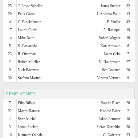
25
T. Lasse Scheller
Jonas Sterner
32
20
Felix Gotze
J. Andreas Pauli
13
4
C. Brackelmann
F. Muller
42
17
Laurin Curda
A. Rossipal
19
14
Mika Baur
Robert Wagner
18
5
S. Castaneda
Kofi Amoako
6
23
R. Obermair
Jason Ceka
7
2
Ruben Mueller
N. Hauptmann
27
9
Nick Baetzner
Ben Bobzien
20
30
Stefano Marinai
Vincent Vermeij
9
REMPLAÇANTS
7
Filip Bilbija
Sascha Risch
28
22
Mattes Hansen
Konrad Faber
2
11
Sven Michel
Jakob Lemmer
10
3
Jonah Sticker
Stefan Kutschke
30
10
Kennedy Okpala
C. Daferner
33