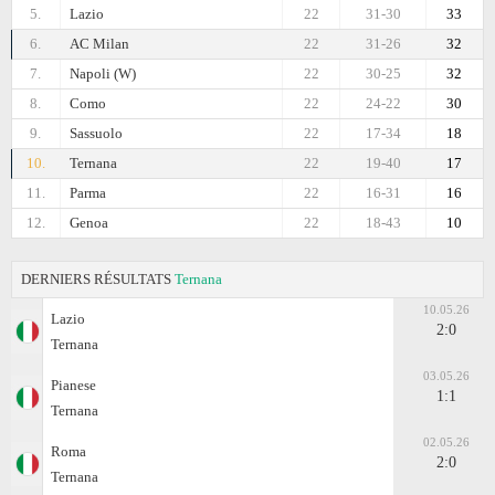
5.
Lazio
22
31-30
33
6.
AC Milan
22
31-26
32
7.
Napoli (W)
22
30-25
32
8.
Como
22
24-22
30
9.
Sassuolo
22
17-34
18
10.
Ternana
22
19-40
17
11.
Parma
22
16-31
16
12.
Genoa
22
18-43
10
DERNIERS RÉSULTATS
Ternana
10.05.26
Lazio
2:0
Ternana
03.05.26
Pianese
1:1
Ternana
02.05.26
Roma
2:0
Ternana