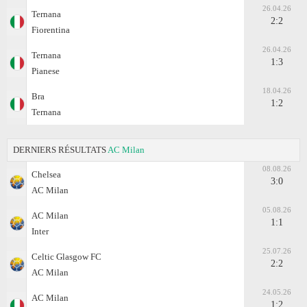
26.04.26
Ternana
2:2
Fiorentina
26.04.26
Ternana
1:3
Pianese
18.04.26
Bra
1:2
Ternana
DERNIERS RÉSULTATS
AC Milan
08.08.26
Chelsea
3:0
AC Milan
05.08.26
AC Milan
1:1
Inter
25.07.26
Celtic Glasgow FC
2:2
AC Milan
24.05.26
AC Milan
1:2