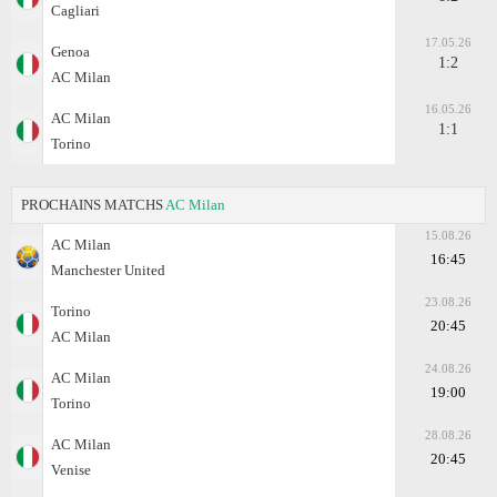
Cagliari
17.05.26
Genoa
1:2
AC Milan
16.05.26
AC Milan
1:1
Torino
PROCHAINS MATCHS
AC Milan
15.08.26
AC Milan
16:45
Manchester United
23.08.26
Torino
20:45
AC Milan
24.08.26
AC Milan
19:00
Torino
28.08.26
AC Milan
20:45
Venise