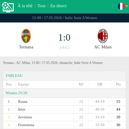
À la télé
|
Tout
|
En direct
15:00 / 17.05.2026 / Italie Serie A Women
1:0
Ternana
AC Milan
[ 0:0 ]
Ternana - AC Milan, 15:00 / 17.05.2026, dimanche, Italie Serie A Women
TABLEAU
Pos.
Equipe
MJ
DB
Pts
Women 25/26
1.
Roma
22
44-19
55
2.
Inter
22
49-26
44
3.
Juventus
22
33-19
39
4.
Fiorentina
22
33-30
36