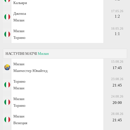
Кальяри
17.05.26
Дженоа
1:2
Милан
16.05.26
Милан
1:1
Торино
НАСТУПНІ МАТЧІ
Милан
15.08.26
Милан
17:45
Манчестер Юнайтед
23.08.26
Торино
21:45
Милан
24.08.26
Милан
20:00
Торино
28.08.26
Милан
21:45
Венеция