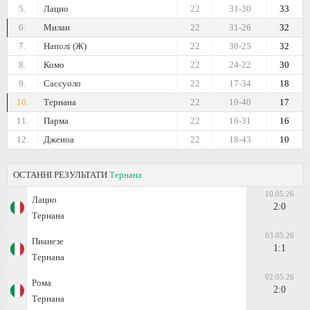
5.
Лацио
22
31-30
33
6.
Милан
22
31-26
32
7.
Наполі (Ж)
22
30-25
32
8.
Комо
22
24-22
30
9.
Сассуоло
22
17-34
18
10.
Тернана
22
19-40
17
11.
Парма
22
16-31
16
12.
Дженоа
22
18-43
10
ОСТАННІ РЕЗУЛЬТАТИ
Тернана
10.05.26
Лацио
2:0
Тернана
03.05.26
Пианезе
1:1
Тернана
02.05.26
Рома
2:0
Тернана