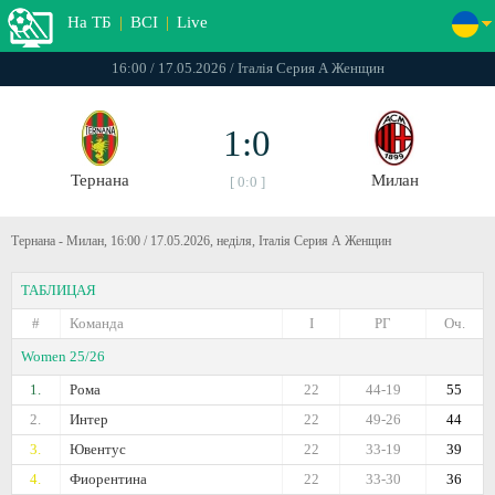
На ТБ
|
ВСІ
|
Live
16:00 / 17.05.2026 / Італія Серия А Женщин
1:0
Тернана
Милан
[ 0:0 ]
Тернана - Милан, 16:00 / 17.05.2026, неділя, Італія Серия А Женщин
ТАБЛИЦАЯ
#
Команда
I
РГ
Оч.
Women 25/26
1.
Рома
22
44-19
55
2.
Интер
22
49-26
44
3.
Ювентус
22
33-19
39
4.
Фиорентина
22
33-30
36