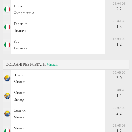
26.04.26
Тернана
2:2
Фиорентина
26.04.26
Тернана
1:3
Пианезе
18.04.26
Бра
1:2
Тернана
ОСТАННІ РЕЗУЛЬТАТИ
Милан
08.08.26
Челси
3:0
Милан
05.08.26
Милан
1:1
Интер
25.07.26
Селтик
2:2
Милан
24.05.26
Милан
1:2