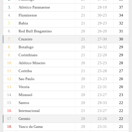
3.
Atletico Paranaense
21
28-19
37
4.
Fluminense
21
30-25
34
5.
Bahia
21
29-25
32
6.
Red Bull Bragantino
20
26-20
31
7.
Cruzeiro
21
27-30
30
8.
Botafogo
20
34-32
29
9.
Corinthians
21
22-20
29
10.
Atlético Mineiro
20
25-25
28
11.
Coritiba
21
25-28
27
12.
Sao Paulo
20
25-23
26
13.
Vitoria
21
22-31
26
14.
Mirassol
20
23-27
23
15.
Santos
20
29-33
22
16.
Internacional
21
23-27
22
17.
Gremio
20
22-26
22
18.
Vasco da Gama
20
23-31
21