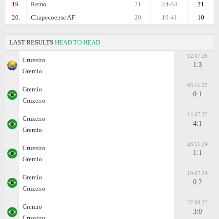
19.
Remo
21
24-34
21
20.
Chapecoense AF
20
19-41
10
LAST RESULTS
HEAD TO HEAD
12.07.26
Cruzeiro
1:3
Gremio
05.11.25
Gremio
0:1
Cruzeiro
14.07.25
Cruzeiro
4:1
Gremio
28.11.24
Cruzeiro
1:1
Gremio
10.07.24
Gremio
0:2
Cruzeiro
27.08.23
Gremio
3:0
Cruzeiro