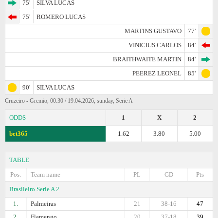
75'
SILVA LUCAS
75'
ROMERO LUCAS
MARTINS GUSTAVO
77'
VINICIUS CARLOS
84'
BRAITHWAITE MARTIN
84'
PEEREZ LEONEL
85'
90'
SILVA LUCAS
Cruzeiro - Gremio, 00:30 / 19.04.2026, sunday, Serie A
ODDS
1
X
2
bet365
1.62
3.80
5.00
TABLE
Pos.
Team name
PL
GD
Pts
Brasileiro Serie A 2
1.
Palmeiras
21
38-16
47
2.
Flamengo
20
37-18
39