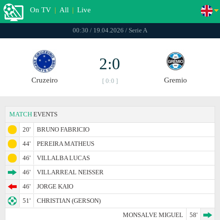
On TV
|
All
|
Live
00:30 / 19.04.2026 / Serie A
2:0
Cruzeiro
Gremio
[ 0:0 ]
MATCH
EVENTS
20'
BRUNO FABRICIO
44'
PEREIRA MATHEUS
46'
VILLALBA LUCAS
46'
VILLARREAL NEISSER
46'
JORGE KAIO
51'
CHRISTIAN (GERSON)
MONSALVE MIGUEL
58'