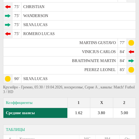
75'
CHRISTIAN
75'
WANDERSON
75'
SILVA LUCAS
75'
ROMERO LUCAS
MARTINS GUSTAVO
77'
VINICIUS CARLOS
84'
BRAITHWAITE MARTIN
84'
PEEREZ LEONEL
85'
90'
SILVA LUCAS
Крузейро - Гремио, 05:30 / 19.04.2026, воскресенье, Серие А , каналы: Match! Futbol
3 / HD
Коэффициенты
1
X
2
Средние шансы
1.62
3.80
5.00
ТАБЛИЦЫ
#
Команда
МС
РМ
Оч.