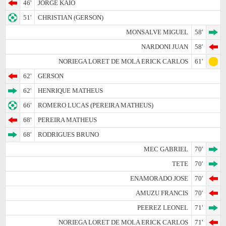
46'
JORGE KAIO
51'
CHRISTIAN (GERSON)
MONSALVE MIGUEL
58'
NARDONI JUAN
58'
NORIEGA LORET DE MOLA ERICK CARLOS
61'
62'
GERSON
62'
HENRIQUE MATHEUS
66'
ROMERO LUCAS (PEREIRA MATHEUS)
68'
PEREIRA MATHEUS
68'
RODRIGUES BRUNO
MEC GABRIEL
70'
TETE
70'
ENAMORADO JOSE
70'
AMUZU FRANCIS
70'
PEEREZ LEONEL
71'
NORIEGA LORET DE MOLA ERICK CARLOS
71'