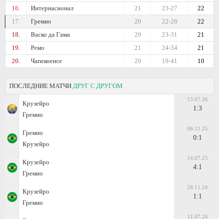
16.
Интернасионал
21
23-27
22
17.
Гремио
20
22-26
22
18.
Васко да Гама
20
23-31
21
19.
Ремо
21
24-34
21
20.
Чапекоенсе
20
19-41
10
ПОСЛЕДНИЕ МАТЧИ
ДРУГ С ДРУГОМ
13.07.26
Крузейро
1:3
Гремио
06.11.25
Гремио
0:1
Крузейро
14.07.25
Крузейро
4:1
Гремио
28.11.24
Крузейро
1:1
Гремио
11.07.24