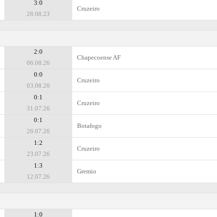
3:0
Cruzeiro
28.08.23
2:0
Chapecoense AF
06.08.26
0:0
Cruzeiro
03.08.26
0:1
Cruzeiro
31.07.26
0:1
Botafogo
26.07.26
1:2
Cruzeiro
23.07.26
1:3
Gremio
12.07.26
1:0