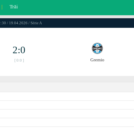
|
Trăi
:30 / 19.04.2026 / Série A
2:0
Gremio
[ 0:0 ]