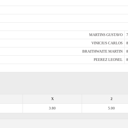
MARTINS GUSTAVO
7
VINICIUS CARLOS
8
BRAITHWAITE MARTIN
8
PEEREZ LEONEL
8
X
2
3.80
5.00