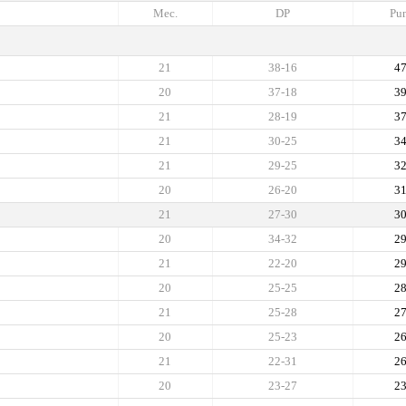
Mec.
DP
Pun
21
38-16
4
20
37-18
3
21
28-19
3
21
30-25
3
21
29-25
3
20
26-20
3
21
27-30
3
20
34-32
2
21
22-20
2
20
25-25
2
21
25-28
2
20
25-23
2
21
22-31
2
20
23-27
2