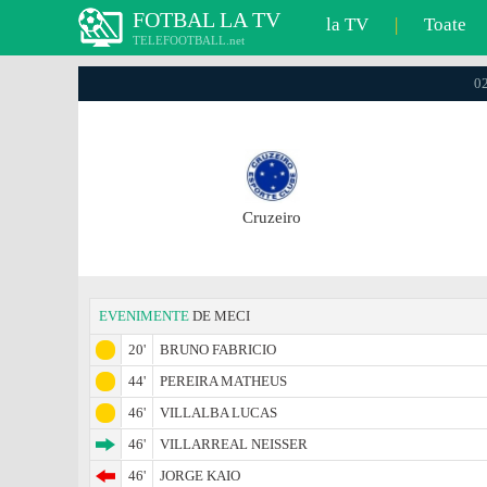
FOTBAL LA TV
la TV
|
Toate
TELEFOOTBALL.net
02
Cruzeiro
EVENIMENTE
DE MECI
20'
BRUNO FABRICIO
44'
PEREIRA MATHEUS
46'
VILLALBA LUCAS
46'
VILLARREAL NEISSER
46'
JORGE KAIO