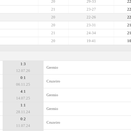
20
29-33
2
21
23-27
2
20
22-26
2
20
23-31
2
21
24-34
2
20
19-41
1
1:3
Gremio
12.07.26
0:1
Cruzeiro
06.11.25
4:1
Gremio
14.07.25
1:1
Gremio
28.11.24
0:2
Cruzeiro
11.07.24