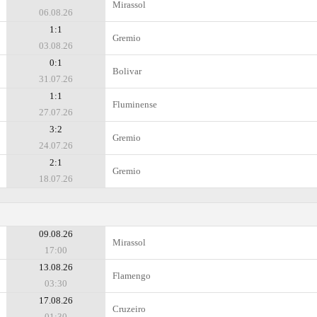
Mirassol
06.08.26
1:1
Gremio
03.08.26
0:1
Bolivar
31.07.26
1:1
Fluminense
27.07.26
3:2
Gremio
24.07.26
2:1
Gremio
18.07.26
09.08.26
Mirassol
17:00
13.08.26
Flamengo
03:30
17.08.26
Cruzeiro
01:30