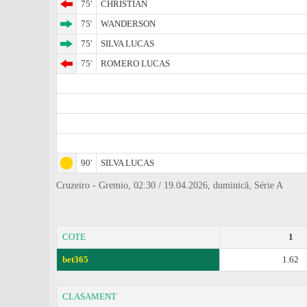
75'
CHRISTIAN
75'
WANDERSON
75'
SILVA LUCAS
75'
ROMERO LUCAS
90'
SILVA LUCAS
Cruzeiro - Gremio, 02:30 / 19.04.2026, duminică, Série A
COTE
1
bet365
1.62
CLASAMENT