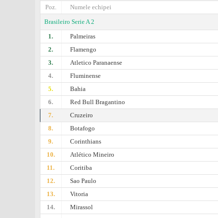
Poz.
Numele echipei
Brasileiro Serie A 2
1.
Palmeiras
2.
Flamengo
3.
Atletico Paranaense
4.
Fluminense
5.
Bahia
6.
Red Bull Bragantino
7.
Cruzeiro
8.
Botafogo
9.
Corinthians
10.
Atlético Mineiro
11.
Coritiba
12.
Sao Paulo
13.
Vitoria
14.
Mirassol