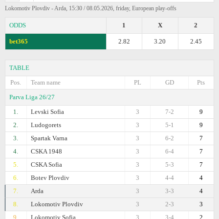
Lokomotiv Plovdiv - Arda, 15:30 / 08.05.2026, friday, European play-offs
ODDS
1
X
2
bet365
2.82
3.20
2.45
TABLE
Pos.
Team name
PL
GD
Pts
Parva Liga 26/27
1.
Levski Sofia
3
7-2
9
2.
Ludogorets
3
5-1
9
3.
Spartak Varna
3
6-2
7
4.
CSKA 1948
3
6-4
7
5.
CSKA Sofia
3
5-3
7
6.
Botev Plovdiv
3
4-4
4
7.
Arda
3
3-3
4
8.
Lokomotiv Plovdiv
3
2-3
3
9.
Lokomotiv Sofia
3
3-4
2