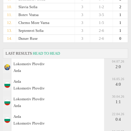
10.
Slavia Sofia
3
1-2
2
11.
Botev Vratsa
3
3-5
1
12.
Cherno More Varna
3
1-5
1
13.
Septemvri Sofia
3
2-6
1
14.
Dunav Ruse
3
2-6
0
LAST RESULTS
HEAD TO HEAD
04.07.26
Lokomotiv Plovdiv
2:0
Arda
16.05.26
Arda
4:0
Lokomotiv Plovdiv
30.04.26
Lokomotiv Plovdiv
1:1
Arda
22.04.26
Arda
0:4
Lokomotiv Plovdiv