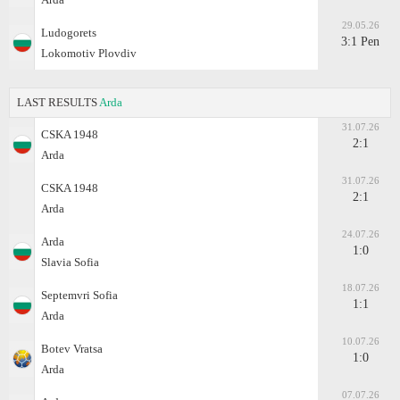
29.05.26
Ludogorets
3:1 Pen
Lokomotiv Plovdiv
LAST RESULTS
Arda
31.07.26
CSKA 1948
2:1
Arda
31.07.26
CSKA 1948
2:1
Arda
24.07.26
Arda
1:0
Slavia Sofia
18.07.26
Septemvri Sofia
1:1
Arda
10.07.26
Botev Vratsa
1:0
Arda
07.07.26