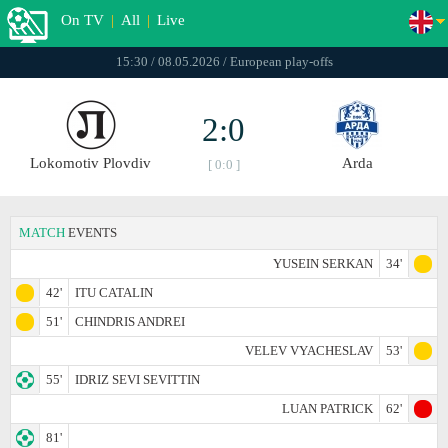
On TV
|
All
|
Live
15:30 / 08.05.2026 / European play-offs
2:0
Lokomotiv Plovdiv
Arda
[ 0:0 ]
MATCH
EVENTS
YUSEIN SERKAN
34'
42'
ITU CATALIN
51'
CHINDRIS ANDREI
VELEV VYACHESLAV
53'
55'
IDRIZ SEVI SEVITTIN
LUAN PATRICK
62'
81'