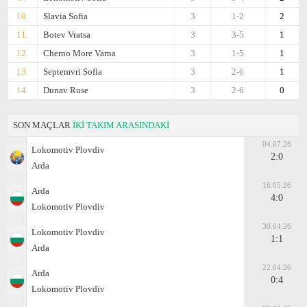
10.
Slavia Sofia
3
1-2
2
11.
Botev Vratsa
3
3-5
1
12.
Cherno More Varna
3
1-5
1
13.
Septemvri Sofia
3
2-6
1
14.
Dunav Ruse
3
2-6
0
SON MAÇLAR
İKİ TAKIM ARASINDAKİ
04.07.26
Lokomotiv Plovdiv
2:0
Arda
16.05.26
Arda
4:0
Lokomotiv Plovdiv
30.04.26
Lokomotiv Plovdiv
1:1
Arda
22.04.26
Arda
0:4
Lokomotiv Plovdiv