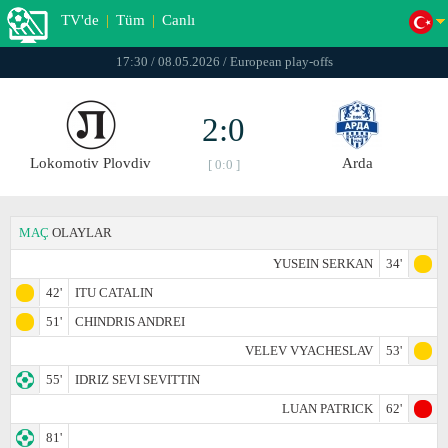
TV'de
|
Tüm
|
Canlı
17:30 / 08.05.2026 / European play-offs
2:0
Lokomotiv Plovdiv
Arda
[ 0:0 ]
MAÇ
OLAYLAR
YUSEIN SERKAN
34'
42'
ITU CATALIN
51'
CHINDRIS ANDREI
VELEV VYACHESLAV
53'
55'
IDRIZ SEVI SEVITTIN
LUAN PATRICK
62'
81'