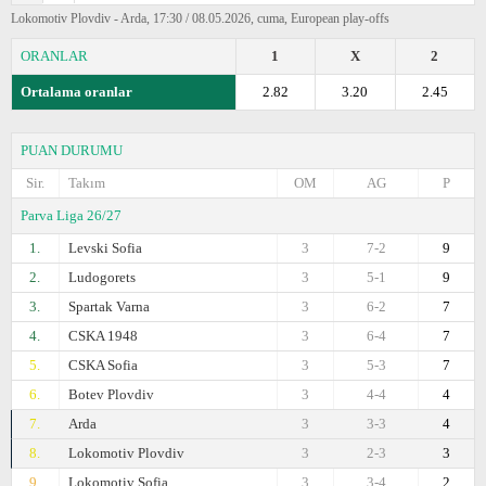
Lokomotiv Plovdiv - Arda, 17:30 / 08.05.2026, cuma, European play-offs
ORANLAR
1
X
2
Ortalama oranlar
2.82
3.20
2.45
PUAN DURUMU
Sir.
Takım
OM
AG
P
Parva Liga 26/27
1.
Levski Sofia
3
7-2
9
2.
Ludogorets
3
5-1
9
3.
Spartak Varna
3
6-2
7
4.
CSKA 1948
3
6-4
7
5.
CSKA Sofia
3
5-3
7
6.
Botev Plovdiv
3
4-4
4
7.
Arda
3
3-3
4
8.
Lokomotiv Plovdiv
3
2-3
3
9.
Lokomotiv Sofia
3
3-4
2