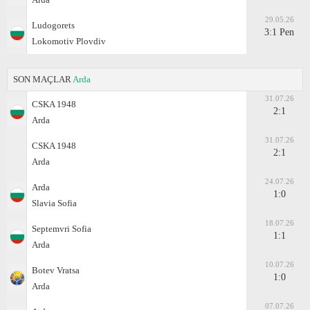
29.05.26
Ludogorets
3:1 Pen
Lokomotiv Plovdiv
SON MAÇLAR
Arda
31.07.26
CSKA 1948
2:1
Arda
31.07.26
CSKA 1948
2:1
Arda
24.07.26
Arda
1:0
Slavia Sofia
18.07.26
Septemvri Sofia
1:1
Arda
10.07.26
Botev Vratsa
1:0
Arda
07.07.26