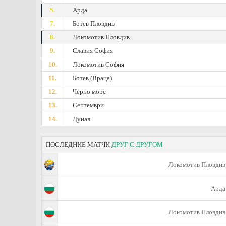
5.
Арда
7.
Ботев Пловдив
8.
Локомотив Пловдив
9.
Славия София
10.
Локомотив София
11.
Ботев (Враца)
12.
Черно море
13.
Септември
14.
Дунав
ПОСЛЕДНИЕ МАТЧИ
ДРУГ С ДРУГОМ
Локомотив Пловдив
Арда
Локомотив Пловдив