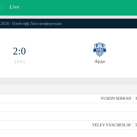
|
Live
5.2026 / Плей-офф Лига конференции
2:0
Арда
[ 0:0 ]
YUSEIN SERKAN
3
VELEV VYACHESLAV
5