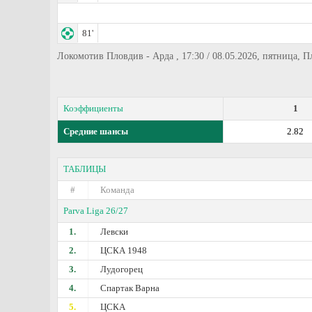
81'
Локомотив Пловдив - Арда , 17:30 / 08.05.2026, пятница,
Коэффициенты
1
Средние шансы
2.82
ТАБЛИЦЫ
#
Команда
Parva Liga 26/27
1.
Левски
2.
ЦСКА 1948
3.
Лудогорец
4.
Спартак Варна
5.
ЦСКА