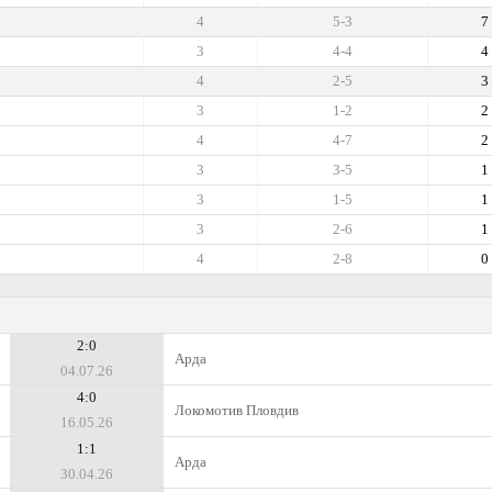
4
5-3
7
3
4-4
4
4
2-5
3
3
1-2
2
4
4-7
2
3
3-5
1
3
1-5
1
3
2-6
1
4
2-8
0
2:0
Арда
04.07.26
4:0
Локомотив Пловдив
16.05.26
1:1
Арда
30.04.26