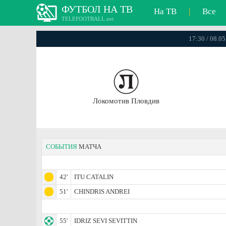
ФУТБОЛ НА ТВ
На ТВ
|
Все
TELEFOOTBALL.net
17:30 / 08.0
Локомотив Пловдив
СОБЫТИЯ
МАТЧА
42'
ITU CATALIN
51'
CHINDRIS ANDREI
55'
IDRIZ SEVI SEVITTIN