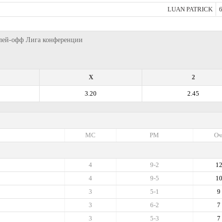
LUAN PATRICK
6
 Плей-офф Лига конференции
X
2
3.20
2.45
МС
РМ
Оч
4
9-2
1
4
9-5
1
3
5-1
9
3
6-2
7
3
5-3
7