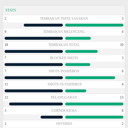
STATS
2
TEMBAKAN TEPAT SASARAN
3
9
TEMBAKAN MELENCENG
4
18
TEMBAKAN TOTAL
10
7
BLOCKED SHOTS
3
7
SHOTS INSIDEBOX
6
11
SHOTS OUTSIDEBOX
4
12
PELANGGARAN
13
3
CORNER KICKS
8
1
OFFSIDES
2