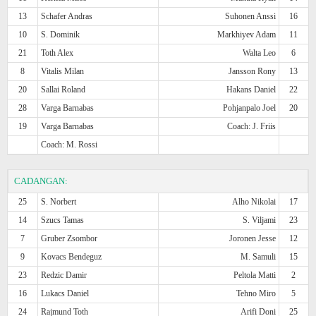
13
Schafer Andras
Suhonen Anssi
16
10
S. Dominik
Markhiyev Adam
11
21
Toth Alex
Walta Leo
6
8
Vitalis Milan
Jansson Rony
13
20
Sallai Roland
Hakans Daniel
22
28
Varga Barnabas
Pohjanpalo Joel
20
19
Varga Barnabas
Coach: J. Friis
Coach: M. Rossi
CADANGAN:
25
S. Norbert
Alho Nikolai
17
14
Szucs Tamas
S. Viljami
23
7
Gruber Zsombor
Joronen Jesse
12
9
Kovacs Bendeguz
M. Samuli
15
23
Redzic Damir
Peltola Matti
2
16
Lukacs Daniel
Tehno Miro
5
24
Rajmund Toth
Arifi Doni
25