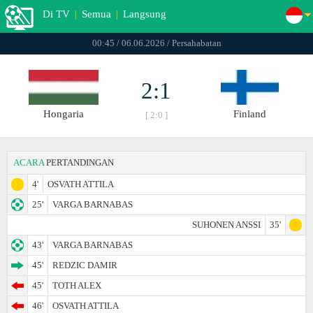
Di TV
|
Semua
|
Langsung
00:45 / 06.06.2026 / Persahabatan
2:1
Hongaria
Finland
[ 2:0 ]
ACARA
PERTANDINGAN
4'
OSVATH ATTILA
25'
VARGA BARNABAS
SUHONEN ANSSI
35'
43'
VARGA BARNABAS
45'
REDZIC DAMIR
45'
TOTH ALEX
46'
OSVATH ATTILA