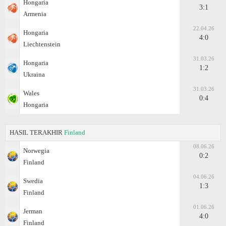
Hongaria
3:1
Armenia
22.04.26
Hongaria
4:0
Liechtenstein
31.03.26
Hongaria
1:2
Ukraina
31.03.26
Wales
0:4
Hongaria
HASIL TERAKHIR
Finland
08.06.26
Norwegia
0:2
Finland
04.06.26
Swedia
1:3
Finland
01.06.26
Jerman
4:0
Finland