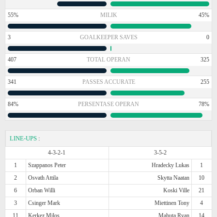
55%
MILIK
45%
3
GOALKEEPER SAVES
0
407
TOTAL OPERAN
325
341
PASSES ACCURATE
255
84%
PERSENTASE OPERAN
78%
LINE-UPS
:
4-3-2-1
3-5-2
1
Szappanos Peter
Hradecky Lukas
1
2
Osvath Attila
Skytta Naatan
10
6
Orban Willi
Koski Ville
21
3
Csinger Mark
Miettinen Tony
4
11
Kerkez Milos
Mahuta Ryan
14