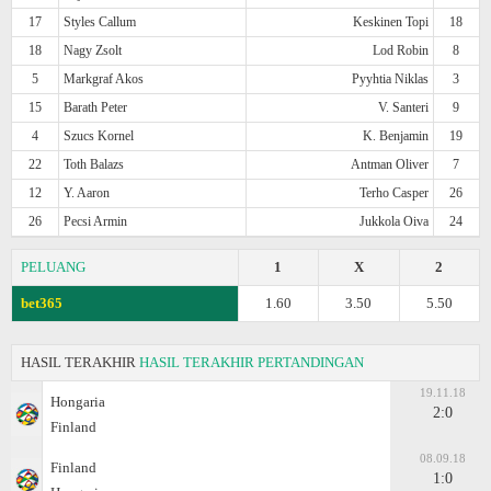
17
Styles Callum
Keskinen Topi
18
18
Nagy Zsolt
Lod Robin
8
5
Markgraf Akos
Pyyhtia Niklas
3
15
Barath Peter
V. Santeri
9
4
Szucs Kornel
K. Benjamin
19
22
Toth Balazs
Antman Oliver
7
12
Y. Aaron
Terho Casper
26
26
Pecsi Armin
Jukkola Oiva
24
PELUANG
1
X
2
bet365
1.60
3.50
5.50
HASIL TERAKHIR
HASIL TERAKHIR PERTANDINGAN
19.11.18
Hongaria
2:0
Finland
08.09.18
Finland
1:0