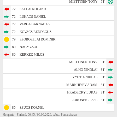
MIETTINEN TONY
71'
72'
SALLAI ROLAND
72'
LUKACS DANIEL
72'
VARGA BARNABAS
72'
KOVACS BENDEGUZ
79'
SZOBOSZLAI DOMINIK
80'
NAGY ZSOLT
80'
KERKEZ MILOS
MIETTINEN TONY
81'
ALHO NIKOLAI
81'
PYYHTIA NIKLAS
81'
MARKHIYEV ADAM
81'
HRADECKY LUKAS
81'
JORONEN JESSE
81'
85'
SZUCS KORNEL
Hongaria - Finland, 00:45 / 06.06.2026, sabtu, Persahabatan